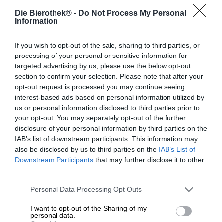
Le fleuron de la brasserie Liefmans est sa Kriek. La
Die Bierothek® -
Do Not Process My Personal
brasserie a apposé sa propre empreinte sur le classique
Information
typiquement belge et élabore une Kriek qui se déguste
bien au-delà des frontières de son pays d’origine. Il existe
différentes versions de cette variété, dont une
Glühkriek
If you wish to opt-out of the sale, sharing to third parties, or
spéciale, dont l’arôme épicé prend tout son sens
processing of your personal or sensitive information for
lorsqu’elle est chauffée à une température d’environ 70
targeted advertising by us, please use the below opt-out
degrés.
section to confirm your selection. Please note that after your
opt-out request is processed you may continue seeing
Le dernier coup d’éclat de Liefmans, c’est l’apéritif. Cette
interest-based ads based on personal information utilized by
bière rouge cerise porte le nom élégant de Fruitesse et est
us or personal information disclosed to third parties prior to
composée de bière et d’une sélection de différents jus de
your opt-out. You may separately opt-out of the further
fruits. La boisson mélangée contient du jus de fraises, de
disclosure of your personal information by third parties on the
framboises, de myrtilles, de sureau et de cerises. Il est
IAB’s list of downstream participants. This information may
également stocké sur les cerises pour intensifier encore
also be disclosed by us to third parties on the
IAB’s List of
l’arôme estival et la merveilleuse couleur. Le résultat est
Downstream Participants
that may further disclose it to other
une bombe fruitée absolue qui se distingue par son
third parties.
dioxyde de carbone pétillant, sa douceur fruitée et son
caractère rafraîchissant.
Personal Data Processing Opt Outs
Grâce à ses bulles de type champagne, sa couleur rouge
I want to opt-out of the Sharing of my
profond et son corps léger comme une plume, Fruitesse
personal data.
est l’apéritif parfait. La brasserie recommande de la boire