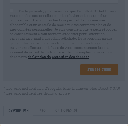
Par la présente, je consens à ce que Bierothek ® GmbH traite
mes données personnelles pour la création et la gestion d’un
compte client. Ce compte client me permet d’avoir une vue
d’ensemble et un contrôle de mes activités commerciales et de
mes données personnelles. Je suis conscient que je peux révoquer
ce consentement à tout moment avec effet pour l’avenir en
envoyant un e-mail à shop@bierothek.de. Nous vous informons
que le retrait de votre consentement n’affecte pas la légalité du
traitement effectué sur la base de votre consentement jusqu’au
moment du retrait. Vous trouverez de plus amples informations
dans notre
déclaration de protection des données
S’enregistrer
* Les prix incluent la TVA légale. Plus
Livraison
plus
Dépôt
€ 0,10
* Les prix incluent les droits d’accise
Description
Info
Critiques
(0)