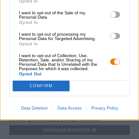
Opted In
dans des verres bulbeux et suggère de servir la bière sur
de la glace. Ceux qui aiment expérimenter peuvent même
I want to opt-out of the Sale of my
mélanger des cocktails d’été issus de l’explosion de fruits.
Personal Data.
Opted In
Cette bière n’est certainement pas destinée aux
traditionalistes, mais tout le monde pourrait aimer la
I want to opt-out of processing my
variété rouge vif dans un verre à bière.
Personal Data for Targeted Advertising.
Opted In
I want to opt-out of Collection, Use,
Retention, Sale, and/or Sharing of my
Personal Data that Is Unrelated with the
Purposes for which it was collected.
CONSULTATION GRATUITE SUR LA BIÈRE
Opted Out
Vous avez des questions sur cette bière ? Nous sommes là
pour vous.
CONFIRM
shop@bierothek.de
Data Deletion
Data Access
Privacy Policy
commerçants ou restaurateurs
Du willst größere Mengen günstiger einkaufen?
grosshandel@bierothek.de