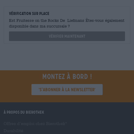
Vérification sur place
Est Fruitesse on the Rocks De Liefmans Êtes-vous également
disponible dans ma succursale ?
Vérifier maintenant
Montez à bord !
'S’abonner à la newsletter'
À propos du Bierothek
Offres d’emploi chez Bierothek
®
Durabilité