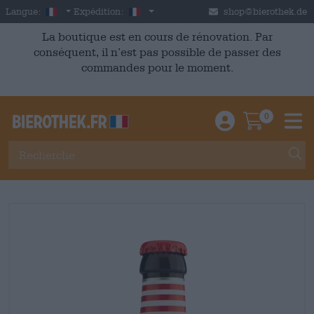
Skip to main content
French
France
Langue:
Expédition:
shop@bierothek.de
La boutique est en cours de rénovation. Par
conséquent, il n’est pas possible de passer des
commandes pour le moment.
0
Einloggen / An
Warenkor
M