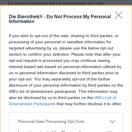
La neige poudreuse est un phénomène qui sera
particulièrement familier aux skieurs et planchistes parmi
vous. Dans des conditions météorologiques idéales à
Die Bierothek® -
Do Not Process My Personal
haute altitude, la neige tombe dans l’air froid à une
Information
température légèrement plus élevée et gèle
essentiellement en flocons individuels et uniformes.
If you wish to opt-out of the sale, sharing to third parties, or
Ceux-ci tombent sur le sol gelé et forment une couche
processing of your personal or sensitive information for
meuble et sèche qui constitue la meilleure surface pour
targeted advertising by us, please use the below opt-out
toutes sortes de sports d’hiver. Les jours de neige
section to confirm your selection. Please note that after your
poudreuse, vous pouvez dévaler la pente comme sur des
opt-out request is processed you may continue seeing
nuages et la balade sauvage sur des planches est
interest-based ads based on personal information utilized by
particulièrement amusante.
us or personal information disclosed to third parties prior to
Même si la brasserie Sierra Nevada est originaire de la
your opt-out. You may separately opt-out of the further
Californie ensoleillée, elle apprécie toujours la poudre. À
disclosure of your personal information by third parties on the
tel point que leur dernière création s’appelle ainsi :
IAB’s list of downstream participants. This information may
Powder Day est une India Pale Ale doublement
also be disclosed by us to third parties on the
IAB’s List of
houblonnée à froid, dont le nom hivernal s’inspire des
Downstream Participants
that may further disclose it to other
belles journées sur les pistes et de l’utilisation d’un
third parties.
ingrédient très spécial. La bière contient non seulement
du houblon conventionnel, mais aussi de la lupuline. La
Personal Data Processing Opt Outs
lupuline adhère à la fleur de houblon sous forme de
particules jaunes et constitue la substance magique qui