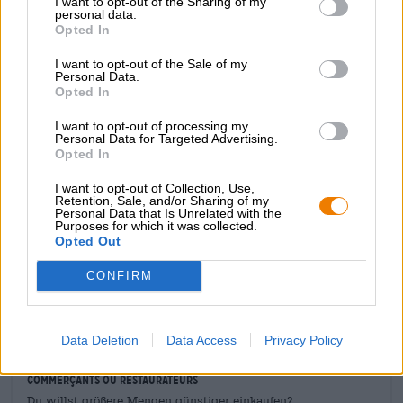
I want to opt-out of the Sharing of my
personal data.
donne à toutes les infusions leur goût merveilleux. On le
Opted In
trouve sur les cônes de houblon séchés, mais il a
récemment été également vendu sous forme de poudre
I want to opt-out of the Sale of my
autonome.
Personal Data.
Opted In
Powder Day contient une quantité considérable de
matière première et évoque des camions entiers de notes
I want to opt-out of processing my
Personal Data for Targeted Advertising.
d’agrumes, de mangue, d’ananas et de fruits à noyau
Opted In
dans l’IPA.
I want to opt-out of Collection, Use,
Retention, Sale, and/or Sharing of my
Personal Data that Is Unrelated with the
Purposes for which it was collected.
Opted Out
CONSULTATION GRATUITE SUR LA BIÈRE
CONFIRM
Vous avez des questions sur cette bière ? Nous sommes là
pour vous.
shop@bierothek.de
Data Deletion
Data Access
Privacy Policy
commerçants ou restaurateurs
Du willst größere Mengen günstiger einkaufen?