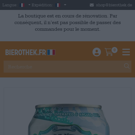
Skip to main content
French
France
Langue:
Expédition:
shop@bierothek.de
La boutique est en cours de rénovation. Par
conséquent, il n’est pas possible de passer des
commandes pour le moment.
0
Einloggen / An
Warenkor
M