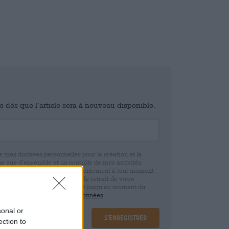
is dès que l’article sera à nouveau disponible.
e mes données personnelles pour la création et la
ne vue d’ensemble et un contrôle de mes activités
 que je peux révoquer ce consentement à tout moment
e. Nous vous informons que le retrait de votre
r la base de votre consentement jusqu’au moment du
claration de protection des données
sonal or
S’enregistrer
ection to