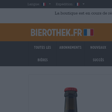
Skip to main content
French
France
Langue:
Expédition:
La boutique est en cours de r
Toutes les
Abonnements
Nouveaux
bières
succès