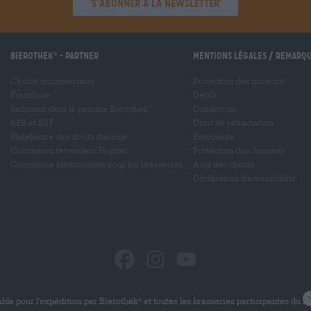
'S’abonner à la newsletter'
Bierothek
- Partner
Mentions légales / Remarq
®
Clients commerciaux
Protection des mineurs
Franchise
Dépôt
Inclusion dans la gamme Bierothek
Conditions
®
B2B et B2F
Droit de rétractation
Plateforme des droits d'accise
Empreinte
Connexion revendeur Hopnet
Protection des données
Commerce électronique pour les brasseries
Avis des clients
Déclaration d'accessibilité
ble pour l'expédition par Bierothek
et toutes les brasseries participantes du 
®