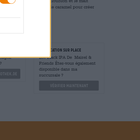
 dans cette variante, le houblon et le malt
c le chocolat, le café et le caramel pour créer
taurateurs
Vérification sur place
Mengen
Est Black IPA De Maisel &
?
Friends Êtes-vous également
disponible dans ma
othek.de
succursale ?
Vérifier maintenant