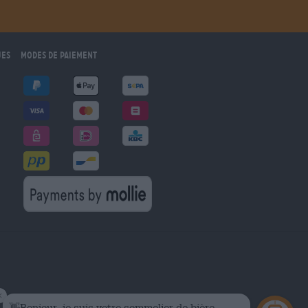
ues
Modes de paiement
marché