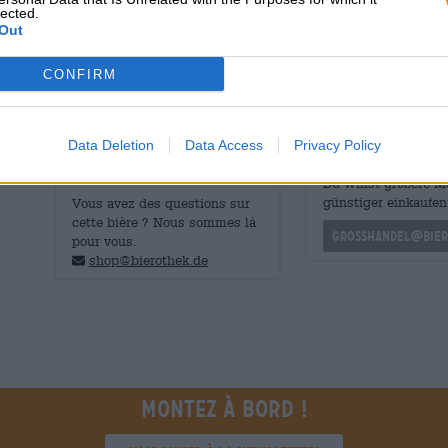
acajou. Contrairement à l'India Pale Ale conventionnelle,
lected.
jouent le premier rôle. Les fruits juteux se combinent ave
Out
un mélange sensuel d'un genre particulier.
CONFIRM
Data Deletion
Data Access
Privacy Policy
CONSULTATION GRATUITE SUR LA
commerçants ou res
BIÈRE
Du willst größere 
günstiger einkaufen
Vous avez des questions sur
cette bière ? Nous sommes là
grosshandel@bier
pour vous.
shop@bierothek.de
Montez à bord !