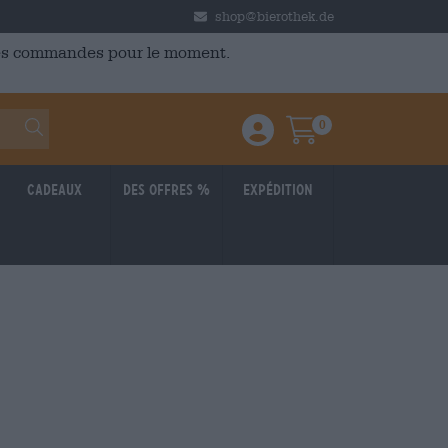
shop@bierothek.de
 des commandes pour le moment.
0
Einloggen / Anmelden
Warenkorb
Cadeaux
Des offres %
Expédition