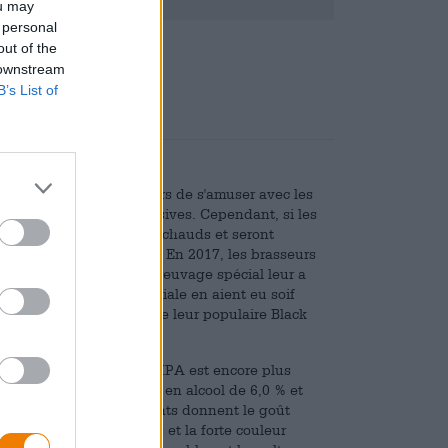
ou may
 personal
,08
out of the
 downstream
B’s List of
es permettent aux brasseurs de s'amuser avec les
s à des quantités excessives. Cependant, si les
t comme des petits pains chauds et seront
 IPA de Maisel & Friends. En 2017, les brasseurs
are en Allemagne, et le breuvage spécial leur a
e la India Pale Ale spéciale en aient eu soif
éé une nouvelle édition de leur populaire Black
ième version de la Black IPA est encore plus
ne a une agréable teneur en alcool de 6,0 % et
de houblon impressionnants donnent le goût
ture, les arômes torréfiés et la forte couleur