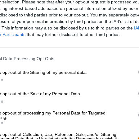
r selection. Please note that after your opt-out request is processed y
eing interest-based ads based on personal information utilized by us or
* Les prix incluent la TVA légale. Plus
Livraison
plus
Dépôt
€ 0
disclosed to third parties prior to your opt-out. You may separately opt-
* Les prix incluent les droits d’accise
losure of your personal information by third parties on the IAB’s list of
. This information may also be disclosed by us to third parties on the
IA
Participants
that may further disclose it to other third parties.
Description
Info
Critiques
(0)
l Data Processing Opt Outs
C'est une chose avec les bières spéciales limitées : ell
ingrédients et les techniques sans risquer de pertes due
o opt-out of the Sharing of my personal data.
bières sont trop bonnes, ces bières limitées se vendron
bientôt épuisées. C’est ce qui s’est passé avec la Black
In
ont osé brasser un lot de bière de ce style encore très r
littéralement été arraché des mains. Après que les fans d
o opt-out of the Sale of my Personal Data.
pendant cinq ans, ils ont écouté les brasseurs et ont cr
In
IPA.
to opt-out of processing my Personal Data for Targeted
Grâce à un raffinement inlassable de la recette, la deux
ing.
sophistiquée et plus ronde que l'originale. La bière bru
In
apporte 50 unités d'amertume dans le verre. Six types 
particulier de la bière, trois types de malt assurent la sta
o opt-out of Collection, Use, Retention, Sale, and/or Sharing
ersonal Data that Is Unrelated with the Purposes for which it