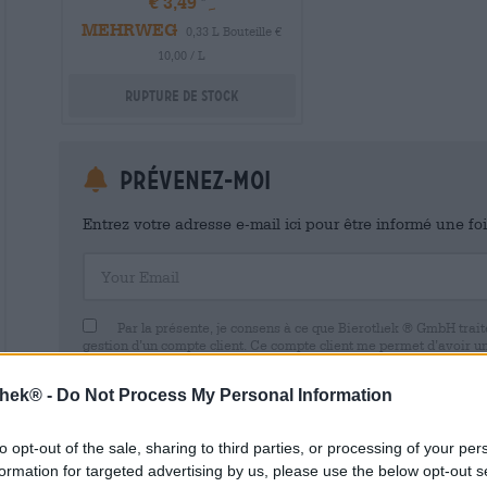
€ 3,49
MEHRWEG
0,33 L Bouteille €
10,00 / L
Rupture de stock
Prévenez-moi
Entrez votre adresse e-mail ici pour être informé une fo
Your Email
Par la présente, je consens à ce que Bierothek ® GmbH trait
gestion d’un compte client. Ce compte client me permet d’avoir u
commerciales et de mes données personnelles. Je suis conscient
avec effet pour l’avenir en envoyant un e-mail à shop@bierothek.d
thek® -
Do Not Process My Personal Information
consentement n’affecte pas la légalité du traitement effectué su
retrait. Vous trouverez de plus amples informations dans notre
dé
to opt-out of the sale, sharing to third parties, or processing of your per
formation for targeted advertising by us, please use the below opt-out s