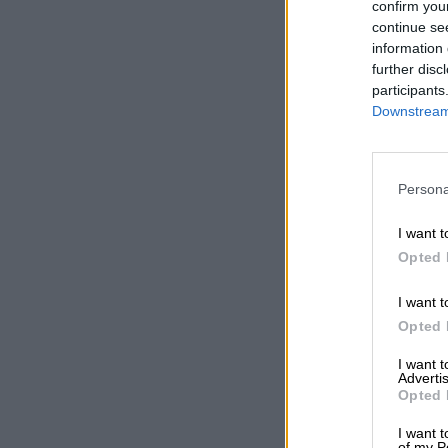
confirm you
continue se
information 
further disc
participants
Downstream 
Persona
I want t
Opted 
I want t
Opted 
I want 
Advertis
Opted 
I want t
of my P