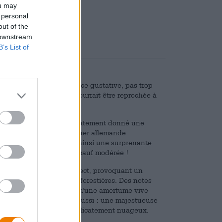
ou may
,25
 personal
out of the
 downstream
B’s List of
 modéré. Aucune expérience gustative, pas trop
ts. La seule chose qui pourrait être reprochée à
cessive.
ion déplorable et a immédiatement donné une
interprétation de la Pilsner allemande
le de houblon et apporte ainsi une surprenante
e Pils, celle-ci est tout sauf modérée !
oublon Perle et Spalt Select, provoquant un
tropicaux et aux herbes forestières. Des notes
 une base douce, tandis qu'une amertume vive
ur d'arrondi est le look réussi : une majestueuse
ône sur un corps doré délicatement nuageux.