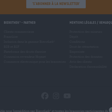
'S’abonner à la newsletter'
Bierothek
- Partner
Mentions légales / Remarq
®
Clients commerciaux
Protection des mineurs
Franchise
Dépôt
Inclusion dans la gamme Bierothek
Conditions
®
B2B et B2F
Droit de rétractation
Plateforme des droits d'accise
Empreinte
Connexion revendeur Hopnet
Protection des données
Commerce électronique pour les brasseries
Avis des clients
Déclaration d'accessibilité
ble pour l'expédition par Bierothek
et toutes les brasseries participantes du 
®