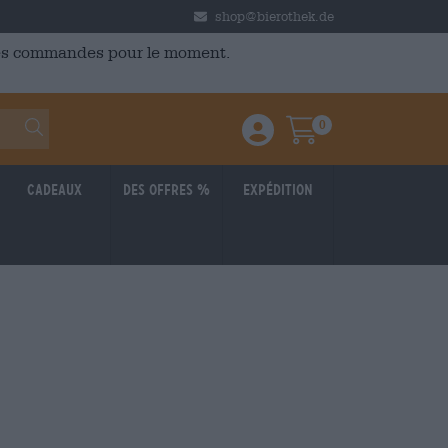
shop@bierothek.de
 des commandes pour le moment.
0
Einloggen / Anmelden
Warenkorb
Cadeaux
Des offres %
Expédition