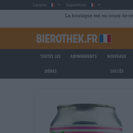
Skip to main content
French
France
Langue:
Expédition:
La boutique est en cours de r
Toutes les
Abonnements
Nouveaux
bières
succès