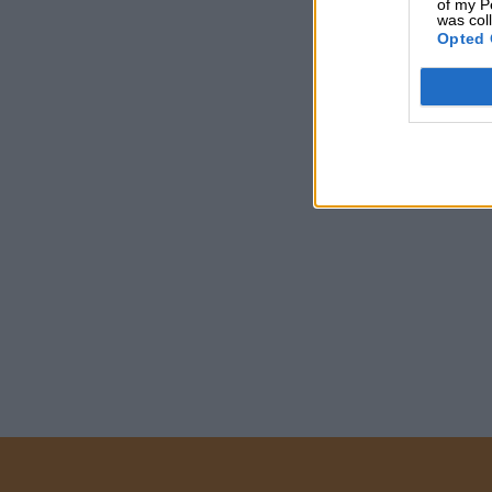
of my P
was col
Opted 