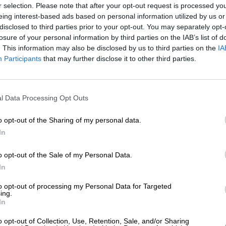
r selection. Please note that after your opt-out request is processed y
* Les prix incluent la TVA légale. Plus
Livraison
plus
Dépôt
€ 0
eing interest-based ads based on personal information utilized by us or
* Les prix incluent les droits d’accise
disclosed to third parties prior to your opt-out. You may separately opt-
losure of your personal information by third parties on the IAB’s list of
. This information may also be disclosed by us to third parties on the
IA
Description
Info
Critiques
(0)
Participants
that may further disclose it to other third parties.
La Pilsner classique est un style de bière relativement
de houblon et pas de surprises sur la liste des ingrédien
l Data Processing Opt Outs
certaines variantes de la catégorie est une amertume ex
o opt-out of the Sharing of my personal data.
La brasserie Musa ne pouvait plus tolérer cette situat
In
véritable claque de houblon au classique éprouvé. Leur 
traditionnelle contient plusieurs fois la quantité norma
o opt-out of the Sale of my Personal Data.
variété de saveurs dans le verre. Attention aux buveurs d
In
Musas Psycho Pilsner se concentre sur les variétés de h
bouquet allant de l'herbe fraîchement tondue aux fruits 
to opt-out of processing my Personal Data for Targeted
ing.
de grain robuste et de malt légèrement torréfié offrent
In
apporte du contraste et crée une finale réussie. Le facte
couronne de mousse aérienne de couleur blanc cassé tr
o opt-out of Collection, Use, Retention, Sale, and/or Sharing