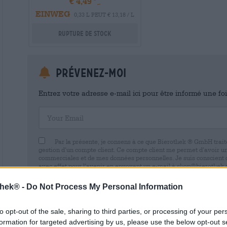
€ 4,49
EINWEG
0,33 L PEUT € 13,18 / L
Rupture de stock
Prévenez-moi
Entrez votre adresse e-mail ici pour être informé une fo
Your Email
Par la présente, je consens à ce que Bierothek ® GmbH trait
gestion d’un compte client. Ce compte client me permet d’avoir u
commerciales et de mes données personnelles. Je suis conscient
avec effet pour l’avenir en envoyant un e-mail à shop@bierothek.d
consentement n’affecte pas la légalité du traitement effectué su
retrait. Vous trouverez de plus amples informations dans notre
dé
thek® -
Do Not Process My Personal Information
to opt-out of the sale, sharing to third parties, or processing of your per
formation for targeted advertising by us, please use the below opt-out s