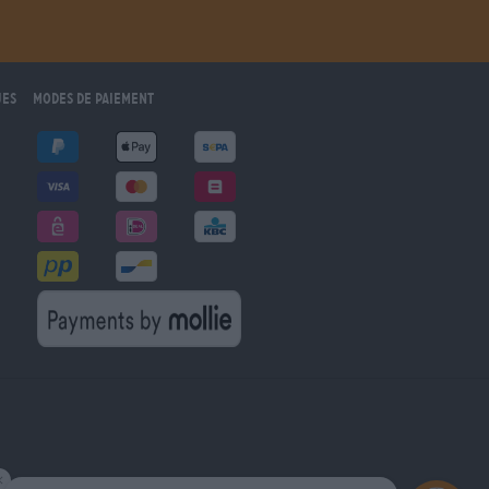
ues
Modes de paiement
marché