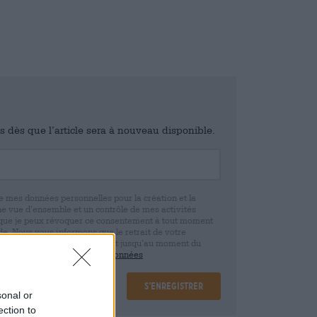
is dès que l’article sera à nouveau disponible.
e mes données personnelles pour la création et la
ne vue d’ensemble et un contrôle de mes activités
 que je peux révoquer ce consentement à tout moment
e. Nous vous informons que le retrait de votre
r la base de votre consentement jusqu’au moment du
claration de protection des données
S’enregistrer
sonal or
ection to