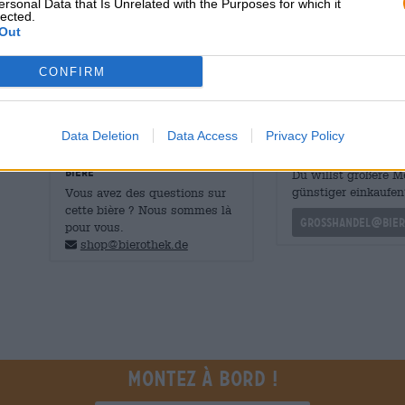
ersonal Data that Is Unrelated with the Purposes for which it
Nous proposons cette Pilsner non conventionnelle
en bo
lected.
en boîte, c'est une question de goût - la bière qu'elle con
Out
à tous ceux qui aiment la Pilsner et apprécient encore 
CONFIRM
Data Deletion
Data Access
Privacy Policy
CONSULTATION GRATUITE SUR LA
commerçants ou res
BIÈRE
Du willst größere 
günstiger einkaufen
Vous avez des questions sur
cette bière ? Nous sommes là
grosshandel@bier
pour vous.
shop@bierothek.de
Montez à bord !