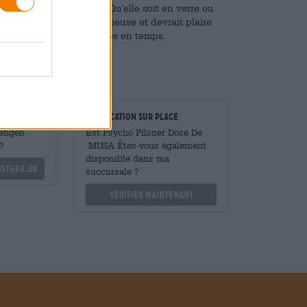
uteilles
et en canettes. Qu'elle soit en verre ou
tient est tout aussi délicieuse et devrait plaire
un peu de variété de temps en temps.
taurateurs
Vérification sur place
Mengen
Est Psycho Pilsner Dose De
?
MUSA Êtes-vous également
disponible dans ma
othek.de
succursale ?
Vérifier maintenant