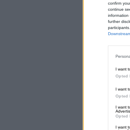
confirm you
continue se
information 
further disc
participants
Downstream 
Persona
I want t
Opted 
I want t
Opted 
I want 
Advertis
Opted 
I want t