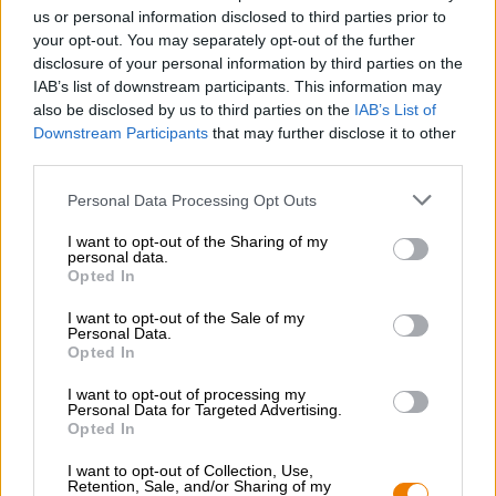
tête de mousse blanche et moelleuse. Le parfum et le
us or personal information disclosed to third parties prior to
goût sont caractérisés par une composition de génoise
your opt-out. You may separately opt-out of the further
fraîchement sortie du four, de fruits mûrs et de noix
disclosure of your personal information by third parties on the
caramélisées. Le dioxyde de carbone acidulé bouillonne
IAB’s list of downstream participants. This information may
sur la langue et confère au poids lourd une légèreté
also be disclosed by us to third parties on the
IAB’s List of
élégante.
Downstream Participants
that may further disclose it to other
third parties.
Personal Data Processing Opt Outs
I want to opt-out of the Sharing of my
personal data.
CONSULTATION GRATUITE SUR LA BIÈRE
Opted In
Vous avez des questions sur cette bière ? Nous sommes là
pour vous.
I want to opt-out of the Sale of my
shop@bierothek.de
Personal Data.
Opted In
I want to opt-out of processing my
commerçants ou restaurateurs
Personal Data for Targeted Advertising.
Du willst größere Mengen günstiger einkaufen?
Opted In
grosshandel@bierothek.de
I want to opt-out of Collection, Use,
Retention, Sale, and/or Sharing of my