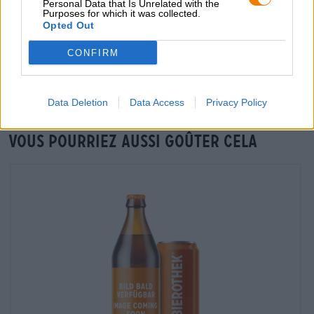
Personal Data that Is Unrelated with the
Purposes for which it was collected.
Opted Out
Vérification sur place
Est Heen&Weer Triple De De Molen Êtes-vous également
CONFIRM
disponible dans ma succursale ?
Vérifier maintenant
Data Deletion
Data Access
Privacy Policy
Vous pourriez aussi goûter cela