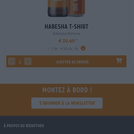
Habesha T-Shirt
Habesha Brewery
€ 20,49
-
1 St. - € 20,49 / St.
Ajouter au panier
decrease quantity
increase quantity
Montez à bord !
'S’abonner à la newsletter'
À propos du Bierothek