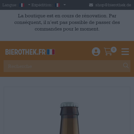
Skip to main content
French
France
Langue:
Expédition:
shop@bierothek.de
La boutique est en cours de rénovation. Par
conséquent, il n’est pas possible de passer des
commandes pour le moment.
0
Einloggen / An
Warenkor
M