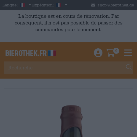
Skip to main content
French
France
Langue:
Expédition:
shop@bierothek.de
La boutique est en cours de rénovation. Par
conséquent, il n’est pas possible de passer des
commandes pour le moment.
0
Einloggen / An
Warenkor
M