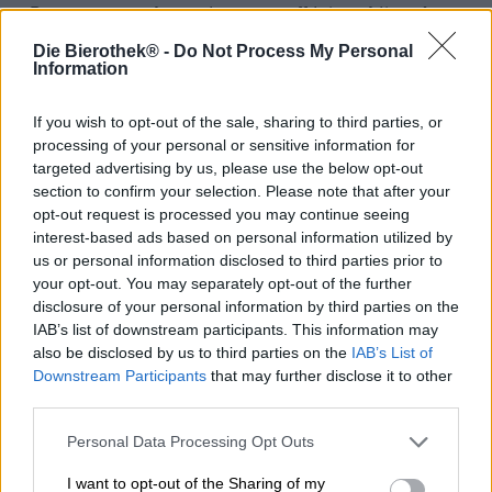
Presque aucune brasserie ne peut offrir à ses bières des
conditions de stockage aussi fantastiques que Vulkan de
Die Bierothek® -
Do Not Process My Personal
l’Eifel : leur cave à bière se trouve à 30 mètres sous terre
Information
et se distingue par sa température constante et son
atmosphère idéale toute l’année. Une éruption volcanique
a formé il y a des milliers d’années la chambre située sous
If you wish to opt-out of the sale, sharing to third parties, or
la brasserie, à laquelle mènent aujourd’hui un peu plus
processing of your personal or sensitive information for
de 150 marches.
targeted advertising by us, please use the below opt-out
section to confirm your selection. Please note that after your
Pour tirer le meilleur parti de ce don de la nature, la
opt-out request is processed you may continue seeing
brasserie travaille sur une gamme de spécialités élevées
interest-based ads based on personal information utilized by
en fût. Ces bières sont spécialement conçues pour une
us or personal information disclosed to third parties prior to
longue conservation et sont versées dans des fûts en bois
your opt-out. You may separately opt-out of the further
une fois le processus de brassage terminé. Là, ils
disclosure of your personal information by third parties on the
mûrissent alors dans toute leur splendeur. Et comme les
IAB’s list of downstream participants. This information may
fûts contenaient généralement auparavant du spiritueux
also be disclosed by us to third parties on the
IAB’s List of
ou du vin, il y a beaucoup de saveur dans le bois, qui se
Downstream Participants
that may further disclose it to other
transmet dans le breuvage à mesure qu’il mûrit.
third parties.
Une partie de cette série, par exemple, est le Rum Barrel
Barley Wine. Cette bière forte a été stockée dans des fûts
Personal Data Processing Opt Outs
de rhum de Jamaïque et, en plus de son impressionnant
I want to opt-out of the Sharing of my
titre alcoométrique de 11,5 %, apporte une richesse