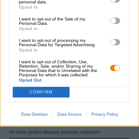
personal data.
d’arômes dans le verre. Des notes de fruits tropicaux se
Opted In
combinent à une douceur fruitée, des notes de noix de
coco rôtie, de raisins secs marinés au rhum et de caramel
I want to opt-out of the Sale of my
crémeux pour créer un délice culinaire complexe qui se
Personal Data.
Opted In
marie à merveille avec des plats copieux et puissamment
sucrés. Notre préféré est un brownie frais au four avec
I want to opt-out of processing my
une boule de glace Malaga, une cuillerée de crème et une
Personal Data for Targeted Advertising.
poignée de noix caramélisées hachées.
Opted In
I want to opt-out of Collection, Use,
Retention, Sale, and/or Sharing of my
Personal Data that Is Unrelated with the
Purposes for which it was collected.
Opted Out
CONSULTATION GRATUITE SUR LA BIÈRE
Vous avez des questions sur cette bière ? Nous sommes là
CONFIRM
pour vous.
shop@bierothek.de
Data Deletion
Data Access
Privacy Policy
commerçants ou restaurateurs
Du willst größere Mengen günstiger einkaufen?