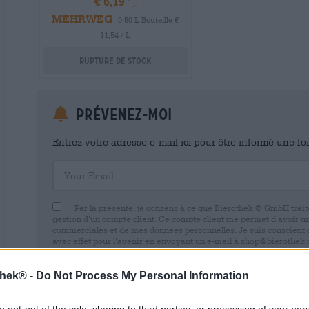
€ 6,19
MEHRWEG
0,50 L Bouteille €
11,54 / L
Rupture de stock
Prévenez-moi
Entrez votre adresse e-mail ici pour être informé une fo
Your Email
Par la présente, je consens à ce que Bierothek ® GmbH trait
gestion d’un compte client. Ce compte client me permet d’avoir u
commerciales et de mes données personnelles. Je suis conscient
avec effet pour l’avenir en envoyant un e-mail à shop@bierothek.d
consentement n’affecte pas la légalité du traitement effectué su
retrait. Vous trouverez de plus amples informations dans notre
dé
thek® -
Do Not Process My Personal Information