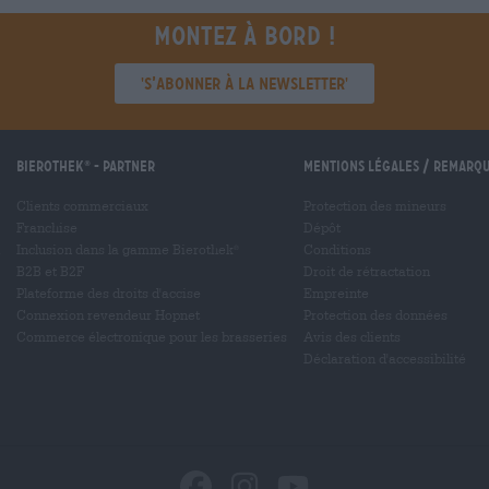
Montez à bord !
'S’abonner à la newsletter'
Bierothek
- Partner
Mentions légales / Remarq
®
Clients commerciaux
Protection des mineurs
Franchise
Dépôt
Inclusion dans la gamme Bierothek
Conditions
®
B2B et B2F
Droit de rétractation
Plateforme des droits d'accise
Empreinte
Connexion revendeur Hopnet
Protection des données
Commerce électronique pour les brasseries
Avis des clients
Déclaration d'accessibilité