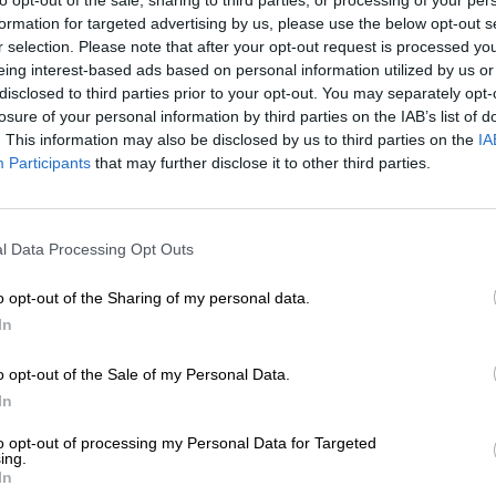
to opt-out of the sale, sharing to third parties, or processing of your per
formation for targeted advertising by us, please use the below opt-out s
r selection. Please note that after your opt-out request is processed y
* Les prix incluent la TVA légale. Plus
Livraison
plus
Dépôt
€ 0
* Les prix incluent les droits d’accise
eing interest-based ads based on personal information utilized by us or
disclosed to third parties prior to your opt-out. You may separately opt-
losure of your personal information by third parties on the IAB’s list of
Description
Info
Critiques
(0)
. This information may also be disclosed by us to third parties on the
IA
Participants
that may further disclose it to other third parties.
Avec leur dernière création de bière, Darkest Empty Ni
sombre : une forêt sinistre d’arbres noueux et anciens b
l Data Processing Opt Outs
sur le chemin étroit et des ombres fantomatiques sur le
soupçonnez qu’il y a un monstre derrière chaque tronc 
o opt-out of the Sharing of my personal data.
crépitement et un chuchotement au loin. Au centre de c
In
un mirage. Une cerise croquante, brillante, sucrée et d’
Les maîtres des mondes des ombres nous envoûtent une 
o opt-out of the Sale of my Personal Data.
In
Derrière la présentation habile se cache une délicieuse 
péché doux dans l’ébène le plus noir, raffiné avec un malt
to opt-out of processing my Personal Data for Targeted
four sur du bois de cerisier et évoque une note intense 
ing.
Un chocolat fondant délicatement, une vanille épicée, 
In
liqueur de cerise complètent parfaitement le jeu des sa