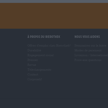
À propos du Bierothek
Nous vous aidons
Offres d’emploi chez Bierothek
Séminaires sur la bière
®
Durabilité
Modes de paiement
Engagement social
Livraison
/
International
Presser
Foire aux questions
Revue
Téléchargements
Contact
Corporatif