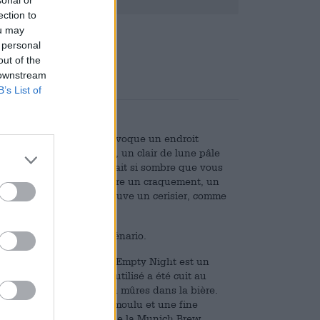
sonal or
ection to
ou may
,08
 personal
out of the
 downstream
B’s List of
ght, Munich Brew Mafia évoque un endroit
aignés de noir de minuit, un clair de lune pâle
s branches emmêlées. Il fait si sombre que vous
d’arbre et pensez entendre un craquement, un
ette scène étrange se trouve un cerisier, comme
un rouge profond.
fois de plus avec ce scénario.
stout impériale : Darkest Empty Night est un
 très spécial. Le grain utilisé a été cuit au
de cerises fumées et bien mûres dans la bière.
un expresso fraîchement moulu et une fine
veurs. Cette délicatesse de la Munich Brew