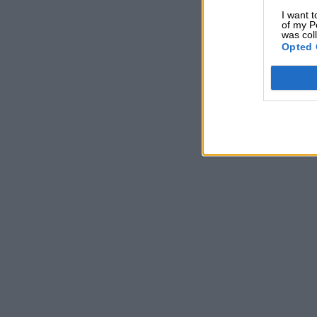
I want t
of my P
was col
Opted 