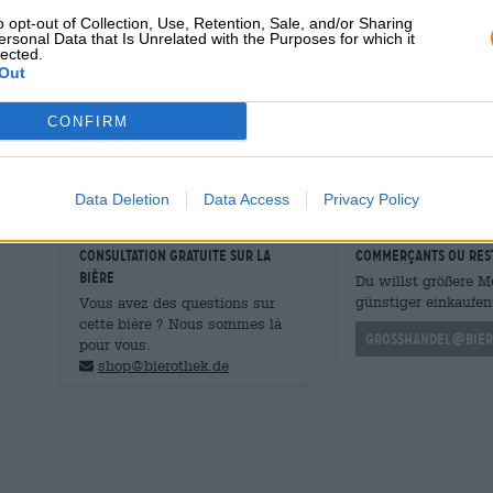
Mafia apporte au verre une teneur en alcool séduisante 
o opt-out of Collection, Use, Retention, Sale, and/or Sharing
ersonal Data that Is Unrelated with the Purposes for which it
incomparablement dense et crémeuse. Une douceur frui
lected.
l’élégance à cette infusion puissante.
Out
L’équipe de Munich a créé une expérience de bière magiq
CONFIRM
son caractère et beaucoup d’énergie.
Data Deletion
Data Access
Privacy Policy
CONSULTATION GRATUITE SUR LA
commerçants ou res
BIÈRE
Du willst größere 
günstiger einkaufen
Vous avez des questions sur
cette bière ? Nous sommes là
grosshandel@bier
pour vous.
shop@bierothek.de