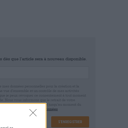
is dès que l’article sera à nouveau disponible.
e mes données personnelles pour la création et la
ne vue d’ensemble et un contrôle de mes activités
 que je peux révoquer ce consentement à tout moment
e. Nous vous informons que le retrait de votre
r la base de votre consentement jusqu’au moment du
claration de protection des données
S’enregistrer