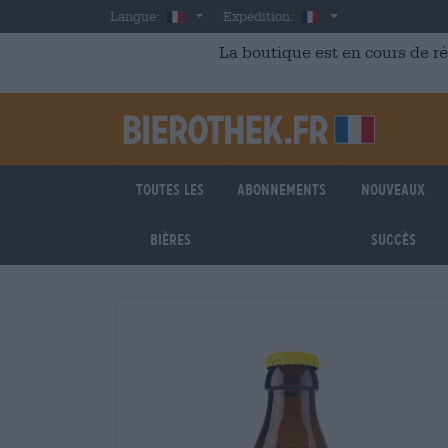
Skip to main content
French
France
Langue:
Expédition:
La boutique est en cours de r
Toutes les
Abonnements
Nouveaux
bières
succès