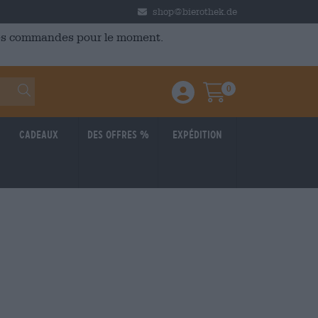
shop@bierothek.de
 des commandes pour le moment.
0
Einloggen / Anmelden
Warenkorb
Cadeaux
Des offres %
Expédition