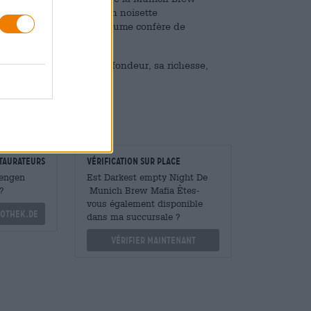
de 8,7 % et une tête brun noisette
tée légère comme une plume confère de
ue qui ravit par sa profondeur, sa richesse,
taurateurs
Vérification sur place
Mengen
Est Darkest empty Night De
?
Munich Brew Mafia Êtes-
vous également disponible
othek.de
dans ma succursale ?
Vérifier maintenant