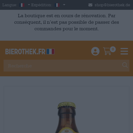
Skip to main content
French
France
Langue:
Expédition:
shop@bierothek.de
La boutique est en cours de rénovation. Par
conséquent, il n’est pas possible de passer des
commandes pour le moment.
0
Einloggen / An
Warenkor
M