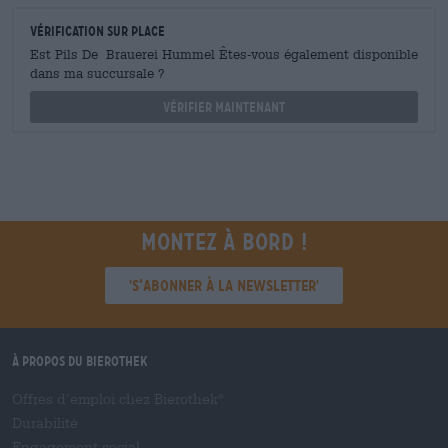
Vérification sur place
Est Pils De Brauerei Hummel Êtes-vous également disponible
dans ma succursale ?
Vérifier maintenant
Montez à bord !
'S’abonner à la newsletter'
À propos du Bierothek
Offres d’emploi chez Bierothek
®
Durabilité
Engagement social