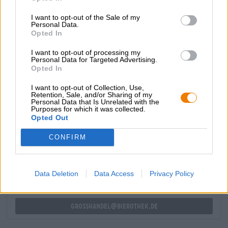
bouquet de houblon clair monte au nez et vous incite à
I want to opt-out of the Sale of my
prendre la première gorgée avec des notes de malt léger,
Personal Data.
d’herbe fraîchement tondue et d’agrumes délicats. Cela
Opted In
révèle une bière légère avec des arômes de malt, de miel,
de citron, d’herbe et de houblon floral. Hummels Pils est
I want to opt-out of processing my
rafraîchissante, délicatement équilibrée et tout à fait
Personal Data for Targeted Advertising.
Opted In
buvable.
I want to opt-out of Collection, Use,
Retention, Sale, and/or Sharing of my
Personal Data that Is Unrelated with the
Purposes for which it was collected.
CONSULTATION GRATUITE SUR LA BIÈRE
Opted Out
Vous avez des questions sur cette bière ? Nous sommes là
pour vous.
CONFIRM
shop@bierothek.de
Data Deletion
Data Access
Privacy Policy
commerçants ou restaurateurs
Du willst größere Mengen günstiger einkaufen?
grosshandel@bierothek.de