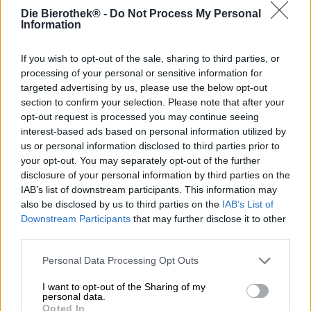
Die Bierothek® -
Do Not Process My Personal
Étant donné que la large gamme de la brasserie
Information
Merkendorfer Hummel se compose de classiques terre-à-
terre, copieux et artisanaux, une Pilsner est bien sûr un
If you wish to opt-out of the sale, sharing to third parties, or
incontournable. La bière préférée des Allemands peut
processing of your personal or sensitive information for
être achetée aussi bien en bouteille de 0,5 litre qu’en fût
targeted advertising by us, please use the below opt-out
pratique de 5 litres
et garantit dans les deux cas une
section to confirm your selection. Please note that after your
merveilleuse soirée accompagnée de la meilleure bière.
opt-out request is processed you may continue seeing
Une bonne Pilsner est acidulée, croquante, fraîche et
interest-based ads based on personal information utilized by
brille d’une amertume houblonnée. Le style de bière
us or personal information disclosed to third parties prior to
traditionnel a un caractère clair et épuré et s’harmonise à
your opt-out. You may separately opt-out of the further
merveille avec des plats légers, des plats méditerranéens
disclosure of your personal information by third parties on the
ou des spécialités grillées. Un délicieux ajout à une
IAB’s list of downstream participants. This information may
Pilsner fraîche est, par exemple, la truite grillée farcie aux
also be disclosed by us to third parties on the
IAB’s List of
herbes fraîches, à l’ail et au citron, servie avec une salade
Downstream Participants
that may further disclose it to other
de pommes de terre maison avec une vinaigrette de radis,
third parties.
d’aneth et d’échalote. Servi avec quelques quartiers de
citron vert et de la Hummel’s Pilsner, ce plat simple est un
Personal Data Processing Opt Outs
vrai régal !
I want to opt-out of the Sharing of my
La bière brillante et cristalline coule dans le verre en or
personal data.
Opted In
pur et est complétée par une mousse blanche. Un