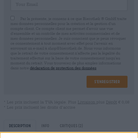
Par la présente, je consens à ce que Bierothek ® GmbH traite
mes données personnelles pour la création et la gestion d’un
compte client. Ce compte client me permet d’avoir une vue
d’ensemble et un contrôle de mes activités commerciales et de
mes données personnelles. Je suis conscient que je peux révoquer
ce consentement à tout moment avec effet pour l’avenir en
envoyant un e-mail à shop@bierothek.de. Nous vous informons
que le retrait de votre consentement n’affecte pas la légalité du
traitement effectué sur la base de votre consentement jusqu’au
moment du retrait. Vous trouverez de plus amples informations
dans notre
déclaration de protection des données
S’enregistrer
* Les prix incluent la TVA légale. Plus
Livraison
plus
Dépôt
€ 0,08
* Les prix incluent les droits d’accise
Description
Info
Critiques
(2)