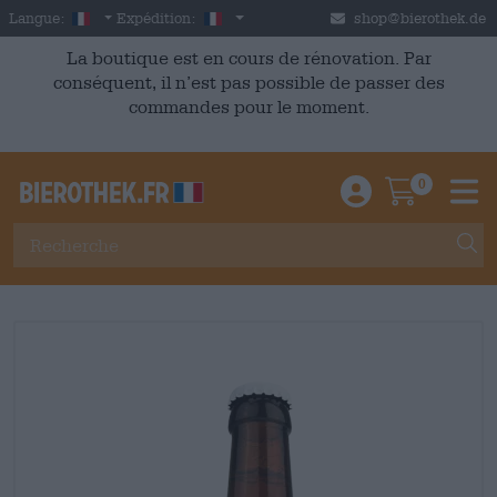
Skip to main content
French
France
Langue:
Expédition:
shop@bierothek.de
La boutique est en cours de rénovation. Par
conséquent, il n’est pas possible de passer des
commandes pour le moment.
0
Einloggen / An
Warenkor
M