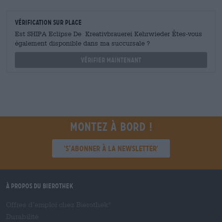
Vérification sur place
Est SHIPA Eclipse De Kreativbrauerei Kehrwieder Êtes-vous
également disponible dans ma succursale ?
Vérifier maintenant
Montez à bord !
'S’abonner à la newsletter'
À propos du Bierothek
Offres d’emploi chez Bierothek
®
Durabilité