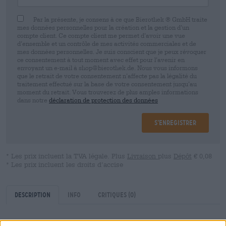
Par la présente, je consens à ce que Bierothek ® GmbH traite
mes données personnelles pour la création et la gestion d’un
compte client. Ce compte client me permet d’avoir une vue
d’ensemble et un contrôle de mes activités commerciales et de
mes données personnelles. Je suis conscient que je peux révoquer
ce consentement à tout moment avec effet pour l’avenir en
envoyant un e-mail à shop@bierothek.de. Nous vous informons
que le retrait de votre consentement n’affecte pas la légalité du
traitement effectué sur la base de votre consentement jusqu’au
moment du retrait. Vous trouverez de plus amples informations
dans notre
déclaration de protection des données
S’enregistrer
* Les prix incluent la TVA légale. Plus
Livraison
plus
Dépôt
€ 0,08
* Les prix incluent les droits d’accise
Description
Info
Critiques
(0)