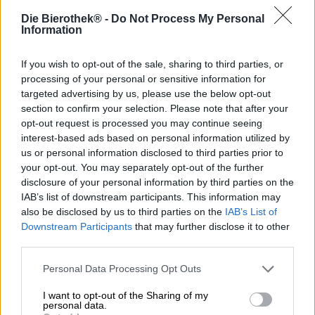
Les fans de la brasserie créative Kehrwieder attendent
Die Bierothek® -
Do Not Process My Personal
toujours avec impatience les nouveautés de la série
Information
SHIPA. L'acronyme signifie Single Hop India Pale Ale et
comprend toute une gamme des meilleures bières,
chacune brassée avec un seul type de houblon. Cela était
If you wish to opt-out of the sale, sharing to third parties, or
peut-être normal dans le passé, mais à l’ère des bières
processing of your personal or sensitive information for
artisanales remplies de houblon, choisir un seul houblon
targeted advertising by us, please use the below opt-out
est en réalité assez inhabituel. Cependant, cette décision
section to confirm your selection. Please note that after your
donne aux brasseurs la possibilité de se concentrer
opt-out request is processed you may continue seeing
pleinement sur cette variété et d'exploiter tout son
interest-based ads based on personal information utilized by
potentiel.
us or personal information disclosed to third parties prior to
your opt-out. You may separately opt-out of the further
La dernière version de SHIPA a une puissante teneur en
disclosure of your personal information by third parties on the
alcool de 7,5 % et est centrée sur la variété de houblon
IAB’s list of downstream participants. This information may
australien Eclipse. L'or vert de la vallée de Yakima a été
also be disclosed by us to third parties on the
IAB’s List of
créé pour la première fois en 2004 et est utilisé par les
Downstream Participants
that may further disclose it to other
brasseurs depuis 2021. Sur l’échelle du houblon, Eclipse
third parties.
est plutôt fruitée. Le cépage est moins floral que les
autres, mais enrichit le jeu aromatique de notes
Personal Data Processing Opt Outs
forestières parfumées et d'agrumes acidulés.
I want to opt-out of the Sharing of my
Un pot-pourri d'agrumes ensoleillés, de fruits tropicaux,
personal data.
de fraises rouge foncé, de menthe rafraîchissante et d'anis