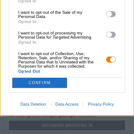
Opted In
épicé traverse comme un fil conducteur le parfum et le
goût de la bière rouge cuivré. La touche finale est une
I want to opt-out of the Sale of my
agréable amertume parfaitement adaptée au profil
Personal Data.
Opted In
aromatique et à l'acide carbonique finement pétillant.
Comme les autres bières SHIPA, Eclipse est strictement
I want to opt-out of processing my
limitée.
Personal Data for Targeted Advertising.
Opted In
I want to opt-out of Collection, Use,
Retention, Sale, and/or Sharing of my
Personal Data that Is Unrelated with the
Purposes for which it was collected.
CONSULTATION GRATUITE SUR LA BIÈRE
Opted Out
Vous avez des questions sur cette bière ? Nous sommes là
pour vous.
CONFIRM
shop@bierothek.de
Data Deletion
Data Access
Privacy Policy
commerçants ou restaurateurs
Du willst größere Mengen günstiger einkaufen?
grosshandel@bierothek.de