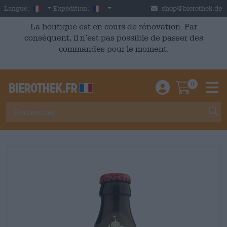
Skip to main content
French
France
Langue:
Expédition:
shop@bierothek.de
La boutique est en cours de rénovation. Par
conséquent, il n’est pas possible de passer des
commandes pour le moment.
0
Einloggen / An
Warenkor
M