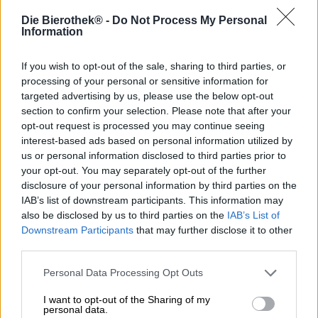
Alors qu’en été, nous avons envie de plats légers de la
Die Bierothek® -
Do Not Process My Personal
cuisine méditerranéenne, pendant la moitié de l’année, la
Information
plus froide et la moins confortable, nous avons envie de
plats copieux et nutritifs. Les rôtis, steaks, ragoûts et
glucides sont en plein essor entre octobre et avril. L’un de
If you wish to opt-out of the sale, sharing to third parties, or
nos plats préférés par temps froid, humide et pluvieux est
processing of your personal or sensitive information for
le rumsteck classique. La viande fine du dos de bœuf est
targeted advertising by us, please use the below opt-out
particulièrement savoureuse et juteuse grâce à son
section to confirm your selection. Please note that after your
persillage. Nous saisissons le bon morceau des deux
opt-out request is processed you may continue seeing
côtés dans de l’huile enrichie d’herbes et d’ail et ajoutons
interest-based ads based on personal information utilized by
quelques flocons de beurre supplémentaires avant
us or personal information disclosed to third parties prior to
d’enfourner la viande. Nous le servons avec une sauce
your opt-out. You may separately opt-out of the further
crémeuse à base de bière brune, de bouillon de bœuf et
disclosure of your personal information by third parties on the
d’oignons rouges, ainsi que des frites rainurées et un
IAB’s list of downstream participants. This information may
accompagnement de mâche arrosé d’une vinaigrette au
also be disclosed by us to third parties on the
IAB’s List of
citron.
Downstream Participants
that may further disclose it to other
third parties.
La bière parfaite pour ce festin (et tous les autres plats
forts) est la bière brune bock de la brasserie Rothenbach.
Personal Data Processing Opt Outs
La brasserie Aufsesser produit une bière forte et terre-à-
terre, brassée avec du malt foncé de Munich et du malt
I want to opt-out of the Sharing of my
caramel et affinée avec la variété de houblon Perle
personal data.
Spalter. Ce délice a une teneur en alcool de 6,5 % et un