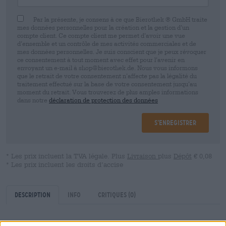
Par la présente, je consens à ce que Bierothek ® GmbH traite
mes données personnelles pour la création et la gestion d’un
compte client. Ce compte client me permet d’avoir une vue
d’ensemble et un contrôle de mes activités commerciales et de
mes données personnelles. Je suis conscient que je peux révoquer
ce consentement à tout moment avec effet pour l’avenir en
envoyant un e-mail à shop@bierothek.de. Nous vous informons
que le retrait de votre consentement n’affecte pas la légalité du
traitement effectué sur la base de votre consentement jusqu’au
moment du retrait. Vous trouverez de plus amples informations
dans notre
déclaration de protection des données
S’enregistrer
* Les prix incluent la TVA légale. Plus
Livraison
plus
Dépôt
€ 0,08
* Les prix incluent les droits d’accise
Description
Info
Critiques
(0)