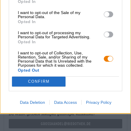
Opted In
caractère compact et malté. Le breuvage noisette apporte
à la langue des notes corsées de chocolat délicatement
I want to opt-out of the Sale of my
Personal Data.
fondant, de houblon amer et de céréales corsées. La bière
Opted In
Bock s’harmonise à merveille avec les composants
aromatiques des plats copieux et fait de chaque repas un
I want to opt-out of processing my
plaisir culinaire.
Personal Data for Targeted Advertising.
Opted In
I want to opt-out of Collection, Use,
Retention, Sale, and/or Sharing of my
Personal Data that Is Unrelated with the
Purposes for which it was collected.
CONSULTATION GRATUITE SUR LA BIÈRE
Opted Out
Vous avez des questions sur cette bière ? Nous sommes là
CONFIRM
pour vous.
shop@bierothek.de
Data Deletion
Data Access
Privacy Policy
commerçants ou restaurateurs
Du willst größere Mengen günstiger einkaufen?
grosshandel@bierothek.de