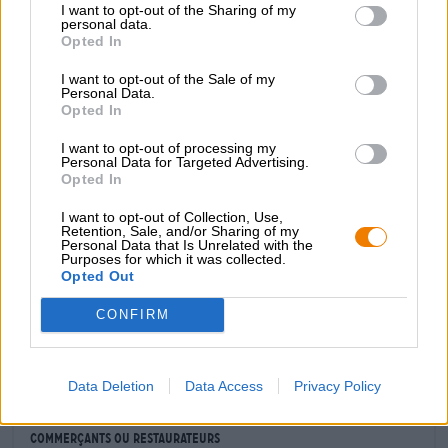
I want to opt-out of the Sharing of my
de trois types de malt.
personal data.
Opted In
La base d’agrumes coule dans le verre dans un Korngold
densément trouble et est couronnée d’une bonne
I want to opt-out of the Sale of my
quantité de mousse aérée. Une salade de fruits olfactive à
Personal Data.
Opted In
base de citron vert, de pamplemousse, d’ananas, de
mangue et de fruit de la passion remplit l’air et peu de
I want to opt-out of processing my
temps après aussi la bouche. Un cocktail juteux de fruits
Personal Data for Targeted Advertising.
tropicaux se mêle à des notes herbacées et une agréable
Opted In
amertume pour créer un véritable régal pour les papilles.
I want to opt-out of Collection, Use,
Retention, Sale, and/or Sharing of my
Personal Data that Is Unrelated with the
Purposes for which it was collected.
Opted Out
CONSULTATION GRATUITE SUR LA BIÈRE
CONFIRM
Vous avez des questions sur cette bière ? Nous sommes là
pour vous.
shop@bierothek.de
Data Deletion
Data Access
Privacy Policy
commerçants ou restaurateurs