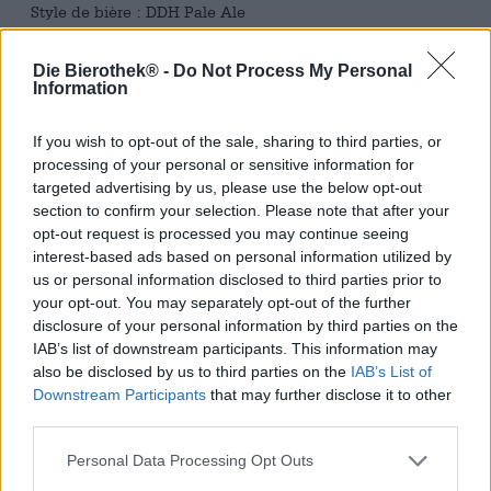
Style de bière : DDH Pale Ale
Les agrumes mènent une existence plutôt discrète. Bien
Die Bierothek® -
Do Not Process My Personal
qu’ils soient utilisés en cuisine comme acidulant naturel,
Information
ils jouent rarement le rôle principal ; il en va de même
pour les boissons. Aujourd’hui, elles attirent l’attention
d’une source inattendue : les notes d’agrumes font fureur
If you wish to opt-out of the sale, sharing to third parties, or
sur la scène de la bière artisanale, même si elles sont
processing of your personal or sensitive information for
rarement obtenues à partir d’agrumes. Les variétés de
targeted advertising by us, please use the below opt-out
houblon spéciales telles que Citra ou Mandarina Bavaria
section to confirm your selection. Please note that after your
sont généralement responsables d’arômes forts, acidulés
opt-out request is processed you may continue seeing
et merveilleusement acidulés. Elles constituent le choix
interest-based ads based on personal information utilized by
parfait pour les India Pale Ales et complètent à merveille
us or personal information disclosed to third parties prior to
les saveurs résineuses, tropicales et amères.
your opt-out. You may separately opt-out of the further
disclosure of your personal information by third parties on the
Un excellent exemple de l’utilisation savante des notes
IAB’s list of downstream participants. This information may
d’agrumes dans la bière est la base d’agrumes d’Espiga.
also be disclosed by us to third parties on the
IAB’s List of
Les brasseurs de Barcelone ont développé une India Pale
Downstream Participants
that may further disclose it to other
Ale double houblonnée à froid qui met l’accent sur
third parties.
l’arôme des agrumes. La bière est brassée et remplie des
variétés de houblon Mosaic et Citra, de sorte que le
Personal Data Processing Opt Outs
résultat final est un rêve fruité avec une amertume vive et
une stature stable. Cette dernière est due à l’abondance