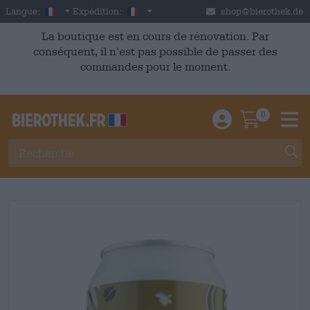
Skip to main content
French
France
Langue:
Expédition:
shop@bierothek.de
La boutique est en cours de rénovation. Par
conséquent, il n’est pas possible de passer des
commandes pour le moment.
0
Einloggen / An
Warenkor
M