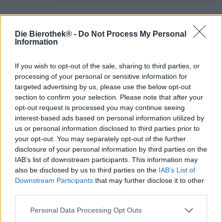
Depuis plus de 150 ans, la brasserie canadienne
Die Bierothek® -
Do Not Process My Personal
Moosehead offre à ses compatriotes la meilleure bière
Information
artisanale. Cela fait de Moosehead non seulement une
véritable institution, mais aussi la plus ancienne brasserie
If you wish to opt-out of the sale, sharing to third parties, or
privée du Canada. Pendant très longtemps, la gamme
processing of your personal or sensitive information for
était composée de classiques américains. Cependant, au
cours des dernières décennies, un vent plus frais a soufflé
targeted advertising by us, please use the below opt-out
dans la brasserie et a apporté quelques innovations : des
section to confirm your selection. Please note that after your
styles de bière modernes et des variantes plus
opt-out request is processed you may continue seeing
expérimentales ont trouvé leur place dans la brasserie.
interest-based ads based on personal information utilized by
Ces derniers sont créés dans la série dite Small Batch – le
us or personal information disclosed to third parties prior to
dernier ajout à la gamme. Les bières de cette série sont
your opt-out. You may separately opt-out of the further
des spécialités saisonnières, des idées insolites et des
disclosure of your personal information by third parties on the
bières spéciales produites en petites quantités et avec
IAB’s list of downstream participants. This information may
des matières premières sélectionnées à la main.
also be disclosed by us to third parties on the
IAB’s List of
Downstream Participants
that may further disclose it to other
À ce stade, nous aimerions vous présenter un espresso
third parties.
stout alléchant, qui fait également partie de la série Small
Batch. La stout noire profonde offre tous les avantages
Personal Data Processing Opt Outs
d'un expresso fraîchement infusé et allie douceur