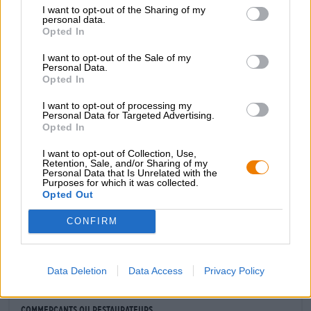
crémeuse, malt torréfié foncé et amertume délicate.
I want to opt-out of the Sharing of my
personal data.
La bière de couleur acajou est couronnée d'une mousse
Opted In
marron noisette et sent le grain de café et le chocolat des
hommes. L'attaque gustative prolonge la première
I want to opt-out of the Sale of my
Personal Data.
impression olfactive avec un arôme puissant et envoûte le
Opted In
palais avec de fines notes de chocolat fondant, de
caramel au beurre, de malt torréfié et de café fort.
I want to opt-out of processing my
Mooseheads Espresso Stout combine une douceur
Personal Data for Targeted Advertising.
crémeuse, un caractère sec et une teneur en alcool
Opted In
chaleureuse de 5,9 % pour créer un plaisir sensuel.
I want to opt-out of Collection, Use,
Retention, Sale, and/or Sharing of my
Personal Data that Is Unrelated with the
Purposes for which it was collected.
Opted Out
CONSULTATION GRATUITE SUR LA BIÈRE
CONFIRM
Vous avez des questions sur cette bière ? Nous sommes là
pour vous.
shop@bierothek.de
Data Deletion
Data Access
Privacy Policy
commerçants ou restaurateurs