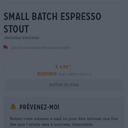
small batch espresso
stout
Moosehead Breweries
Article actuellement indisponible
€ 4,59
EINWEG
0,47 L PEUT € 9,17 / L
Rupture de stock
Prévenez-moi
Entrez votre adresse e-mail ici pour être informé une fois
dès que l’article sera à nouveau disponible.