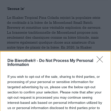
'Secoue le'
Le Shaker Tropical Pina Colada rejoint la populaire série
de cocktails à la bière de la Moosehead Small Batch
Brewery et constitue une véritable explosion de saveurs.
La brasserie traditionnelle de Moosehead propose non
seulement des classiques comme sa bière blonde, mais
réserve également quelque chose aux amateurs d'un
autre type de plaisir de la bière. En 2020, la Shaker
Tropical Pina Colada a reçu le Canadian Brewing Award
pour la « meilleure bière expérimentale de l’année ».
Die Bierothek® -
Do Not Process My Personal
Information
Lorsque vous versez le shaker Pina Colada, un parfum
intense d'ananas et de noix de coco coule directement
dans votre nez et reprend le caractère Pina Colada du
If you wish to opt-out of the sale, sharing to third parties, or
cocktail à la bière. Le Shaker Tropical Pina Colada
processing of your personal or sensitive information for
impressionne par son goût tropical. Les arômes sucrés de
targeted advertising by us, please use the below opt-out
noix de coco et fruités d'ananas s'harmonisent
section to confirm your selection. Please note that after your
parfaitement avec le goût amer de la bière. Une agréable
opt-out request is processed you may continue seeing
gazéification fait du Shaker Tropical Pina Colada un
interest-based ads based on personal information utilized by
plaisir léger à boire.
us or personal information disclosed to third parties prior to