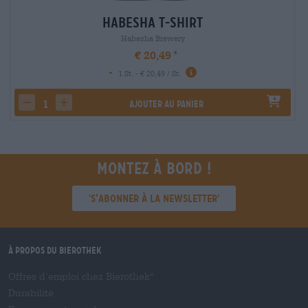
Habesha T-Shirt
Habesha Brewery
€ 20,49
-
1 St. - € 20,49 / St.
Ajouter au panier
decrease quantity
increase quantity
Montez à bord !
'S’abonner à la newsletter'
À propos du Bierothek
Offres d’emploi chez Bierothek
®
Durabilité