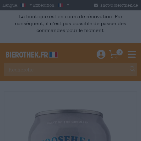
Skip to main content
French
France
Langue:
Expédition:
shop@bierothek.de
La boutique est en cours de rénovation. Par
conséquent, il n’est pas possible de passer des
commandes pour le moment.
0
Einloggen / An
Warenkor
M