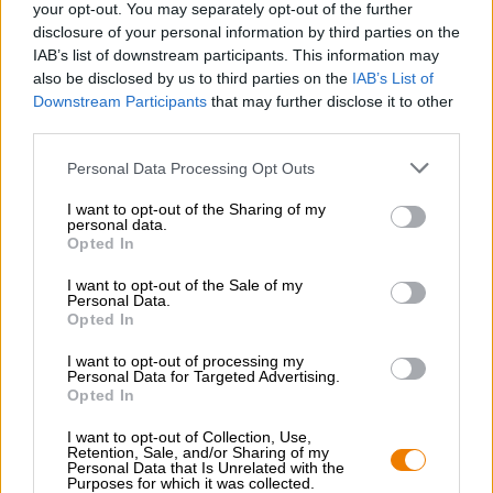
your opt-out. You may separately opt-out of the further
Le Shaker Tropical Pina Colada allie la douceur des mers
disclosure of your personal information by third parties on the
du Sud à l'art brassicole traditionnel. Cela crée une
IAB’s list of downstream participants. This information may
expérience gustative incomparable qui vous transporte
also be disclosed by us to third parties on the
IAB’s List of
directement sur les plages de sable blanc.
Downstream Participants
that may further disclose it to other
third parties.
Personal Data Processing Opt Outs
CONSULTATION GRATUITE SUR LA BIÈRE
I want to opt-out of the Sharing of my
Vous avez des questions sur cette bière ? Nous sommes là
personal data.
pour vous.
Opted In
shop@bierothek.de
I want to opt-out of the Sale of my
Personal Data.
Opted In
commerçants ou restaurateurs
I want to opt-out of processing my
Du willst größere Mengen günstiger einkaufen?
Personal Data for Targeted Advertising.
Opted In
grosshandel@bierothek.de
I want to opt-out of Collection, Use,
Retention, Sale, and/or Sharing of my
Personal Data that Is Unrelated with the
Vérification sur place
Purposes for which it was collected.