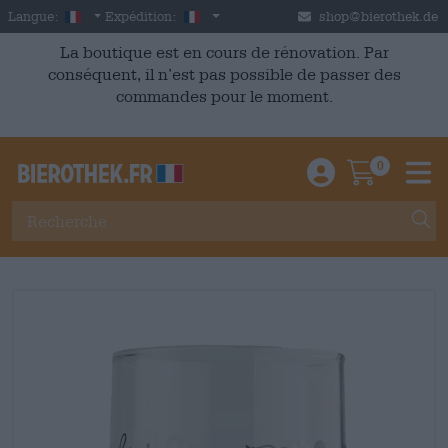
Skip to main content
French
France
Langue:
Expédition:
shop@bierothek.de
La boutique est en cours de rénovation. Par
conséquent, il n’est pas possible de passer des
commandes pour le moment.
0
Einloggen / An
Warenkor
M