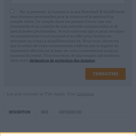
Par la présente, je consens à ce que Bierothek ® GmbH traite
mes données personnelles pour la création et la gestion d’un
compte client. Ce compte client me permet d’avoir une vue
d’ensemble et un contrôle de mes activités commerciales et de
mes données personnelles. Je suis conscient que je peux révoquer
ce consentement à tout moment avec effet pour l’avenir en
envoyant un e-mail à shop@bierothek.de. Nous vous informons
que le retrait de votre consentement n’affecte pas la légalité du
traitement effectué sur la base de votre consentement jusqu’au
moment du retrait. Vous trouverez de plus amples informations
dans notre
déclaration de protection des données
S’enregistrer
* Les prix incluent la TVA légale. Plus
Livraison
Description
Info
Critiques
(0)
En 2022, la brasserie néerlandaise Two Chefs Brewing a