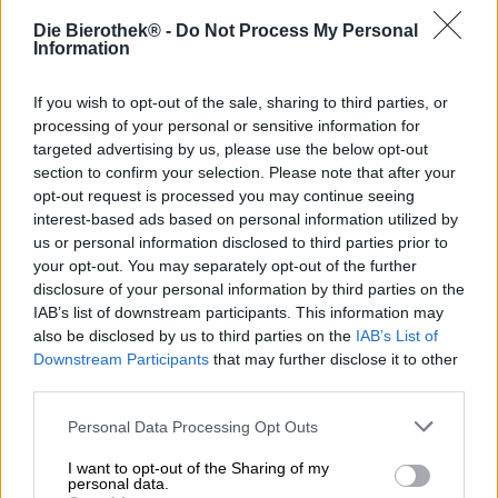
fêté son dixième anniversaire. Ce qui a commencé en
Die Bierothek® -
Do Not Process My Personal
2012 avec un ensemble de douche à monter soi-même
Information
pour un usage domestique est devenu au cours de la
dernière décennie une entreprise prospère avec des fans
If you wish to opt-out of the sale, sharing to third parties, or
dans le monde entier. Sanne et Martijn ont abandonné
leur travail de cuisinier à temps plein et se sont consacrés
processing of your personal or sensitive information for
corps et âme au brassage. Un hobby devenu une passion
targeted advertising by us, please use the below opt-out
que le duo partage désormais avec ses fidèles clients.
section to confirm your selection. Please note that after your
Aujourd’hui, ils gèrent une grande équipe d’employés
opt-out request is processed you may continue seeing
enthousiastes, deux bars et deux restaurants où vous
interest-based ads based on personal information utilized by
pourrez déguster leur travail. La brasserie a célébré son
us or personal information disclosed to third parties prior to
succès retentissant et son anniversaire avec une série de
your opt-out. You may separately opt-out of the further
festivités différentes, notamment des concerts, du
disclosure of your personal information by third parties on the
karaoké, des soirées de jeux et des fêtes. A l’occasion de
IAB’s list of downstream participants. This information may
cette célébration, quatre bières d’anniversaire différentes
also be disclosed by us to third parties on the
IAB’s List of
ont été brassées et l’un des verres à bière populaires de la
Downstream Participants
that may further disclose it to other
brasserie a également été publié dans une édition
third parties.
spéciale.
Personal Data Processing Opt Outs
Le verre anniversaire Two Chefs présente le logo de la
brasserie en lettres dorées et, en plus de toutes sortes de
I want to opt-out of the Sharing of my
petits symboles, montre également un blason avec
personal data.