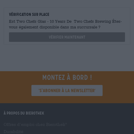
Vérification sur place
Est Two Chefs Glas - 10 Years De Two Chefs Brewing Êtes-
vous également disponible dans ma succursale ?
Vérifier maintenant
Montez à bord !
'S’abonner à la newsletter'
À propos du Bierothek
Offres d’emploi chez Bierothek
®
Durabilité