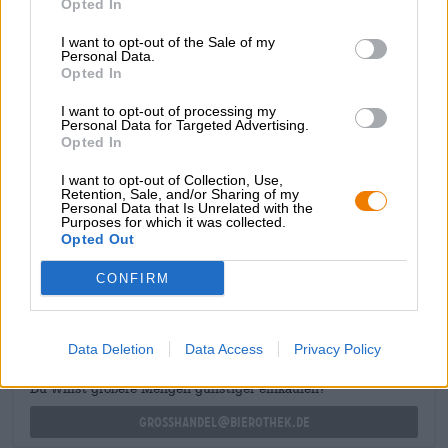
l’inscription « 10 Years », une ombelle de houblon dorée
Opted In
stylisée et une petite boule disco scintillante. . Le
classique Willy Becher commémore une étape importante
I want to opt-out of the Sale of my
Personal Data.
dans l’histoire brassicole de Two Chefs Brewing et donne
Opted In
à chaque bière un éclat festif.
I want to opt-out of processing my
Place aux dix prochaines années !
Personal Data for Targeted Advertising.
Opted In
I want to opt-out of Collection, Use,
Retention, Sale, and/or Sharing of my
Personal Data that Is Unrelated with the
Purposes for which it was collected.
CONSULTATION GRATUITE SUR LA BIÈRE
Opted Out
Vous avez des questions sur cette bière ? Nous sommes là
CONFIRM
pour vous.
shop@bierothek.de
Data Deletion
Data Access
Privacy Policy
commerçants ou restaurateurs
Du willst größere Mengen günstiger einkaufen?
grosshandel@bierothek.de