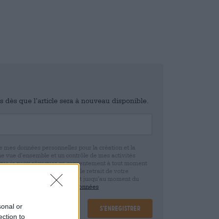
is dès que l’article sera à nouveau disponible.
e mes données personnelles pour la création et la
ne vue d’ensemble et un contrôle de mes activités
 que je peux révoquer ce consentement à tout moment
e. Nous vous informons que le retrait de votre
r la base de votre consentement jusqu’au moment du
claration de protection des données
sonal or
S’enregistrer
ection to