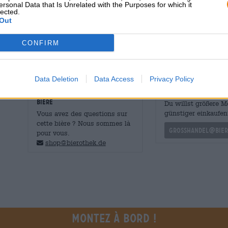
ersonal Data that Is Unrelated with the Purposes for which it
Le résultat coule dans le verre dans un ton doré troubl
lected.
mousse blanche et parfumée. Une délicate note de citron
Out
de mangue mûrie au soleil pour créer un sorbet alléchant
enchante par une douceur fruitée, une acidité harmoni
CONFIRM
mangue.
Data Deletion
Data Access
Privacy Policy
CONSULTATION GRATUITE SUR LA
commerçants ou res
BIÈRE
Du willst größere 
günstiger einkaufen
Vous avez des questions sur
cette bière ? Nous sommes là
grosshandel@bier
pour vous.
shop@bierothek.de
Montez à bord !