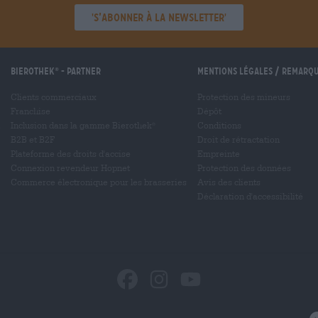
'S’abonner à la newsletter'
Bierothek
- Partner
Mentions légales / Remarq
®
Clients commerciaux
Protection des mineurs
Franchise
Dépôt
Inclusion dans la gamme Bierothek
Conditions
®
B2B et B2F
Droit de rétractation
Plateforme des droits d'accise
Empreinte
Connexion revendeur Hopnet
Protection des données
Commerce électronique pour les brasseries
Avis des clients
Déclaration d'accessibilité