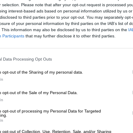
r selection. Please note that after your opt-out request is processed y
eing interest-based ads based on personal information utilized by us or
* Les prix incluent la TVA légale. Plus
Livraison
plus
Dépôt
€ 0
disclosed to third parties prior to your opt-out. You may separately opt-
* Les prix incluent les droits d’accise
losure of your personal information by third parties on the IAB’s list of
. This information may also be disclosed by us to third parties on the
IA
Participants
Description
that may further disclose it to other third parties.
Info
Critiques
(0)
Avec leur délicieux Mango Sour Polyamory, les brasseur
l Data Processing Opt Outs
toutes les opinions hétéronormatives, mais expriment é
compassion envers tous ceux qui n’arrivent tout simple
o opt-out of the Sharing of my personal data.
bière artisanale a élargi à plusieurs reprises la sélectio
In
années, rendant de plus en plus impossible le choix de 
apporte des bienfaits savoureux et convient à des situat
o opt-out of the Sale of my Personal Data.
Pour vous faciliter un peu le choix, ou simplement pour 
In
console du fait que vous ne prendrez probablement jama
polyamour. La Mango Sour fruitée a une teneur en alcool 
to opt-out of processing my Personal Data for Targeted
ing.
d’amour entre la Berliner Weisse et l’American Pale Ale. 
In
su assouvir leurs passions pour les notes de houblon tr
fruitées et les transformer en une bière paradisiaque.
o opt-out of Collection, Use, Retention, Sale, and/or Sharing