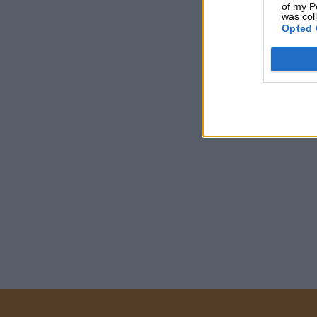
of my P
was col
Opted 