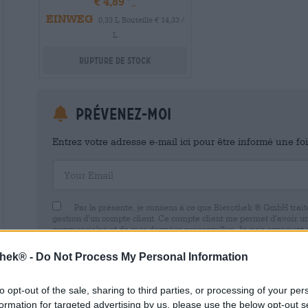
€ 4,89
EINWEG
0,33 L Bouteille € 14,33 /
L
Rupture de stock
Prévenez-moi
Entrez votre adresse e-mail ici pour être informé une fo
Your Email
Par la présente, je consens à ce que Bierothek ® GmbH trait
gestion d’un compte client. Ce compte client me permet d’avoir u
commerciales et de mes données personnelles. Je suis conscient
avec effet pour l’avenir en envoyant un e-mail à shop@bierothek.d
consentement n’affecte pas la légalité du traitement effectué su
thek® -
Do Not Process My Personal Information
retrait. Vous trouverez de plus amples informations dans notre
dé
to opt-out of the sale, sharing to third parties, or processing of your per
formation for targeted advertising by us, please use the below opt-out s