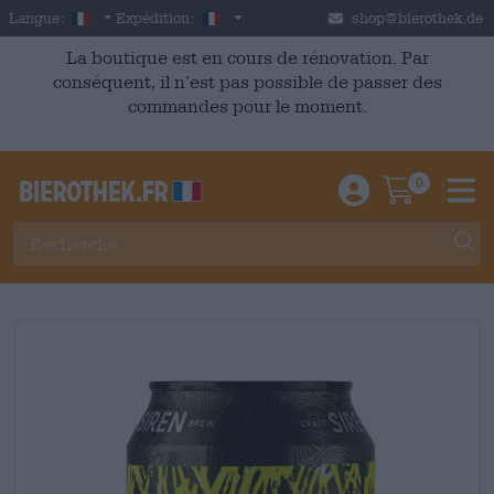
Skip to main content
French
France
Langue:
Expédition:
shop@bierothek.de
La boutique est en cours de rénovation. Par
conséquent, il n’est pas possible de passer des
commandes pour le moment.
0
Einloggen / An
Warenkor
M