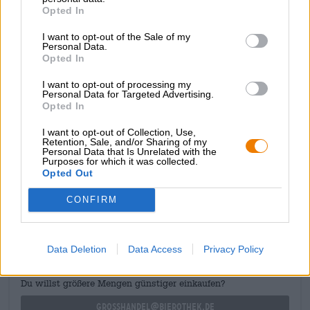
ce fruit doux-amer. Le lactose confère à la bière une
Opted In
onctuosité luxueuse et une douceur veloutée, tandis que
le houblon et le pamplemousse apportent une acidité
I want to opt-out of the Sale of my
vive, un fruité exubérant et une amertume acidulée.
Personal Data.
Opted In
Pompelmocello est une ode au pamplemousse et une
gourmandise exquise pour tous ceux qui sont aussi
I want to opt-out of processing my
Personal Data for Targeted Advertising.
désespérément accros à la pomme du paradis que nous.
Opted In
I want to opt-out of Collection, Use,
Retention, Sale, and/or Sharing of my
Personal Data that Is Unrelated with the
Purposes for which it was collected.
Opted Out
CONSULTATION GRATUITE SUR LA BIÈRE
Vous avez des questions sur cette bière ? Nous sommes là
CONFIRM
pour vous.
shop@bierothek.de
Data Deletion
Data Access
Privacy Policy
commerçants ou restaurateurs
Du willst größere Mengen günstiger einkaufen?
grosshandel@bierothek.de