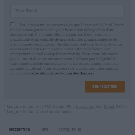
Your Email
Par la présente, je consens à ce que Bierothek ® GmbH traite
mes données personnelles pour la création et la gestion d’un
compte client. Ce compte client me permet d’avoir une vue
d’ensemble et un contrôle de mes activités commerciales et de
mes données personnelles. Je suis conscient que je peux révoquer
ce consentement à tout moment avec effet pour l’avenir en
envoyant un e-mail à shop@bierothek.de. Nous vous informons
que le retrait de votre consentement n’affecte pas la légalité du
traitement effectué sur la base de votre consentement jusqu’au
moment du retrait. Vous trouverez de plus amples informations
dans notre
déclaration de protection des données
S’enregistrer
* Les prix incluent la TVA légale. Plus
Livraison
plus
Dépôt
€ 0,25
* Les prix incluent les droits d’accise
Description
Info
Critiques
(0)