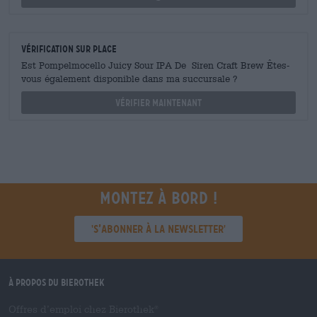
Vérification sur place
Est Pompelmocello Juicy Sour IPA De Siren Craft Brew Êtes-
vous également disponible dans ma succursale ?
Vérifier maintenant
Montez à bord !
'S’abonner à la newsletter'
À propos du Bierothek
Offres d’emploi chez Bierothek
®