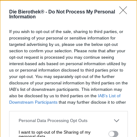
Die Bierothek® -
Do Not Process My Personal
Information
La plupart des personnes ayant déjà visité l'Italie, une
épicerie ou un magasin de spiritueux italien connaissent
le limoncello. Originaire du sud de l'Italie, cette liqueur de
If you wish to opt-out of the sale, sharing to third parties, or
citron est élaborée à partir d'écorces de citron frais,
processing of your personal or sensitive information for
d'alcool fort et de sucre. Bien que le citron d'Amalfi, gorgé
targeted advertising by us, please use the below opt-out
de soleil, soit le roi incontesté des agrumes italiens, de
section to confirm your selection. Please note that after your
nombreuses autres variétés peuvent être utilisées pour
opt-out request is processed you may continue seeing
préparer une telle liqueur. Le pamplemousse, par
interest-based ads based on personal information utilized by
exemple, en est un bon exemple. Son pendant, le
us or personal information disclosed to third parties prior to
pompelmocello, est particulièrement délicieux lorsqu'on
your opt-out. You may separately opt-out of the further
utilise le fruit à la peau orange plutôt que le
disclosure of your personal information by third parties on the
pamplemousse jaune.
IAB’s list of downstream participants. This information may
La brasserie Siren Craft Brew n'est peut-être pas italienne,
also be disclosed by us to third parties on the
IAB’s List of
mais elle apprécie de temps en temps un verre de
Downstream Participants
that may further disclose it to other
Pompelmocello bien frais – et c'est sans doute dans ce
third parties.
contexte qu'est née l'idée de la bière du même nom. La
Pompelmocello est une IPA acidulée et juteuse, brassée
Personal Data Processing Opt Outs
avec trois variétés de houblon différentes et aromatisée
au zeste de pamplemousse fraîchement râpé et au jus de
I want to opt-out of the Sharing of my
personal data.