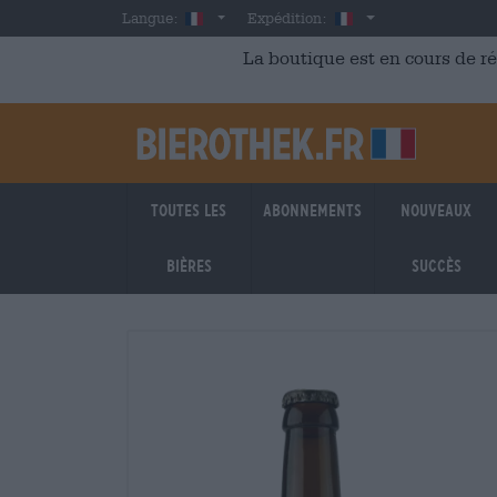
Skip to main content
French
France
Langue:
Expédition:
La boutique est en cours de r
Toutes les
Abonnements
Nouveaux
bières
succès