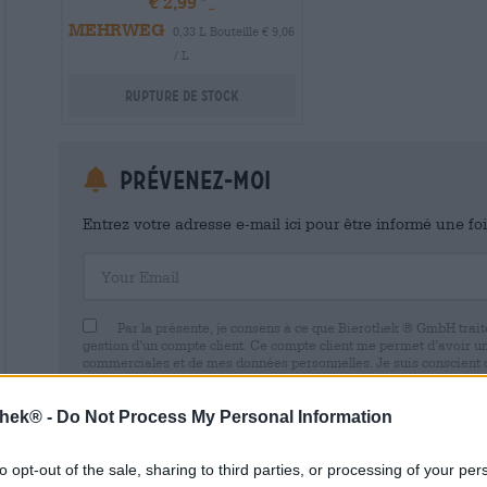
€ 2,99
MEHRWEG
0,33 L Bouteille € 9,06
/ L
Rupture de stock
Prévenez-moi
Entrez votre adresse e-mail ici pour être informé une fo
Your Email
Par la présente, je consens à ce que Bierothek ® GmbH trait
gestion d’un compte client. Ce compte client me permet d’avoir u
commerciales et de mes données personnelles. Je suis conscient
avec effet pour l’avenir en envoyant un e-mail à shop@bierothek.d
consentement n’affecte pas la légalité du traitement effectué su
retrait. Vous trouverez de plus amples informations dans notre
dé
thek® -
Do Not Process My Personal Information
to opt-out of the sale, sharing to third parties, or processing of your per