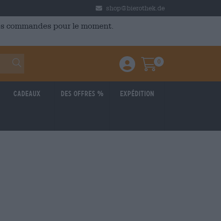
shop@bierothek.de
 des commandes pour le moment.
0
Einloggen / Anmelden
Warenkorb
Cadeaux
Des offres %
Expédition