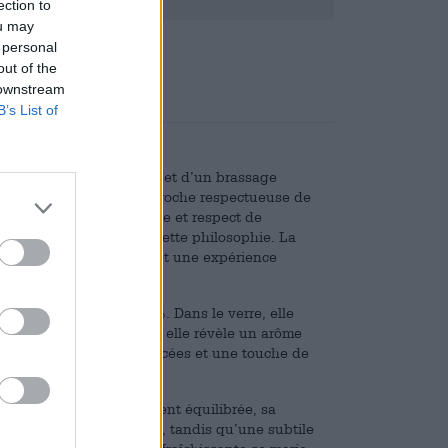
ection to
ou may
,08
 personal
out of the
 downstream
B’s List of
artisanal sans compromis et d’un brassage
biologiques, et à une approche respectueuse de
émontre que bière raffinée et respect de
e la brasserie incarne cette philosophie. La
nte mais raffinée et promet une expérience
alcool inférieur à 0,5 %. Dans le verre, elle
 Dès la première gorgée, elle révèle un arôme
omme verte, d’herbes épicées et une touche de
t.
son amertume agréablement équilibrée, sa
notes fruitées persistent, tandis qu’une subtile