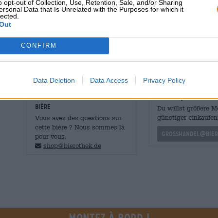
touche de houblon apporte profondeur et enthousiasme. C
o opt-out of Collection, Use, Retention, Sale, and/or Sharing
ersonal Data that Is Unrelated with the Purposes for which it
à merveille avec les plats méditerranéens tels que les lé
lected.
blanches, mais s’harmonise également avec les plats de 
Out
Alcool de Wolfscraft est un délice pétillant et aromati
davantage.
CONFIRM
Data Deletion
Data Access
Privacy Policy
CONSULTATION GRATUITE SUR LA
commerçants ou res
BIÈRE
Du willst größere 
günstiger einkaufen
Vous avez des questions sur
cette bière ? Nous sommes là
grosshandel@bier
pour vous.
shop@bierothek.de