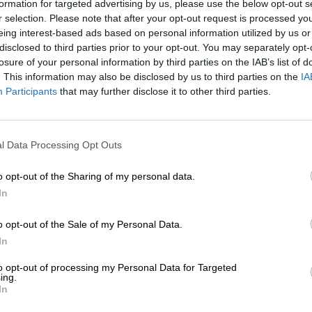
formation for targeted advertising by us, please use the below opt-out s
r selection. Please note that after your opt-out request is processed y
* Les prix incluent la TVA légale. Plus
Livraison
plus
Dépôt
€ 0
eing interest-based ads based on personal information utilized by us or
disclosed to third parties prior to your opt-out. You may separately opt-
losure of your personal information by third parties on the IAB’s list of
Description
Info
Critiques
(0)
. This information may also be disclosed by us to third parties on the
IA
Participants
that may further disclose it to other third parties.
La brasserie Wolfscraft est synonyme d’un savoir-faire 
durable. Grâce à des matières premières régionales et 
l Data Processing Opt Outs
la nature et des ressources de plus en plus rares, elle d
l’environnement peuvent aller de pair. Chaque création d
o opt-out of the Sharing of my personal data.
Brutal Bio Sans Alcool fait partie de leur gamme restrei
brassicole délicieuse, presque entièrement sans alcool.
In
Cette bière blonde offre une saveur ample avec un taux d’
o opt-out of the Sale of my Personal Data.
arbore une robe or clair et une mousse crémeuse et fine.
In
frais, houblonné et fruité : des arômes d’agrumes, de p
fruits exotiques se mêlent pour créer un bouquet vibran
to opt-out of processing my Personal Data for Targeted
ing.
En bouche, la Brutal Bio Sans Alcool impressionne par 
In
délicate douceur maltée et son corps rafraîchissant. Les 