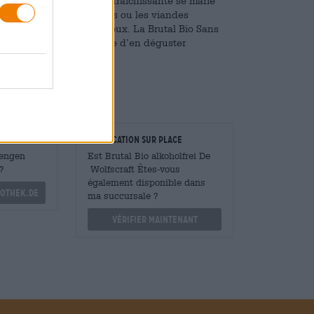
ette bière légère et rafraîchissante se marie
gumes grillés, les salades ou les viandes
poisson et de volaille doux. La Brutal Bio Sans
que qui vous donnera envie d’en déguster
taurateurs
Vérification sur place
Mengen
Est Brutal Bio alkoholfrei De
?
Wolfscraft Êtes-vous
également disponible dans
othek.de
ma succursale ?
Vérifier maintenant