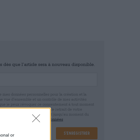
is dès que l’article sera à nouveau disponible.
e mes données personnelles pour la création et la
ne vue d’ensemble et un contrôle de mes activités
 que je peux révoquer ce consentement à tout moment
e. Nous vous informons que le retrait de votre
r la base de votre consentement jusqu’au moment du
claration de protection des données
S’enregistrer
sonal or