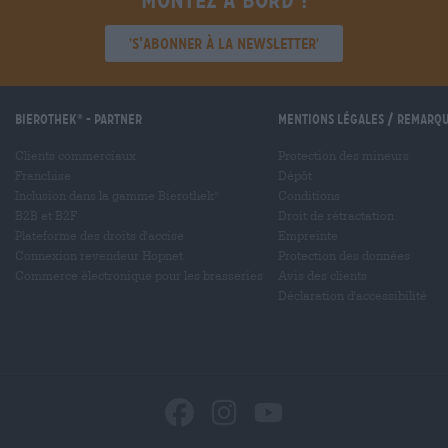
Montez à bord !
'S’abonner à la newsletter'
Bierothek
- Partner
Mentions légales / Remarq
®
Clients commerciaux
Protection des mineurs
Franchise
Dépôt
Inclusion dans la gamme Bierothek
Conditions
®
B2B et B2F
Droit de rétractation
Plateforme des droits d'accise
Empreinte
Connexion revendeur Hopnet
Protection des données
Commerce électronique pour les brasseries
Avis des clients
Déclaration d'accessibilité