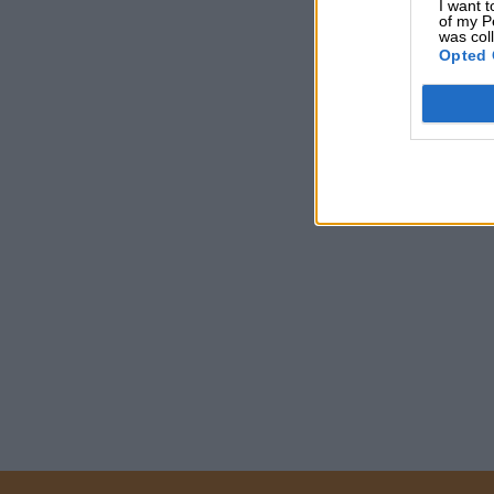
I want t
of my P
was col
Opted 