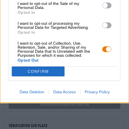
I want to opt-out of the Sale of my
imprimé de bière. La casquette constitue également un
Personal Data.
merveilleux cadeau pour tous les hopheads et habille
Opted In
aussi bien les hommes que les femmes.
I want to opt-out of processing my
Personal Data for Targeted Advertising.
Opted In
I want to opt-out of Collection, Use,
Retention, Sale, and/or Sharing of my
CONSULTATION GRATUITE SUR LA BIÈRE
Personal Data that Is Unrelated with the
Purposes for which it was collected.
Vous avez des questions sur cette bière ? Nous sommes là
Opted Out
pour vous.
shop@bierothek.de
CONFIRM
commerçants ou restaurateurs
Data Deletion
Data Access
Privacy Policy
Du willst größere Mengen günstiger einkaufen?
grosshandel@bierothek.de
Vérification sur place