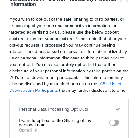
est le fan de bière par excellence et n’a pas peur de
Information
transmettre sa passion pour le sujet au monde extérieur.
Sa barbe fluide est une épaisse touffe de houblon vert,
If you wish to opt-out of the sale, sharing to third parties, or
sur son nez il porte des lunettes de soleil élégantes de la
processing of your personal or sensitive information for
couleur jaune maïs de la bière fraîchement tirée et sa tête
targeted advertising by us, please use the below opt-out
est ornée d’une casquette décontractée arborant l’année
section to confirm your selection. Please note that after your
de fondation de la loi bavaroise sur la pureté. Le
opt-out request is processed you may continue seeing
Hopfinator incarne la fraîcheur et a été conçu par Mark.
interest-based ads based on personal information utilized by
Bavarian Caps a lancé un défi communautaire en 2021 et
us or personal information disclosed to third parties prior to
le designer a gagné avec son design de bière.
your opt-out. You may separately opt-out of the further
Depuis, Bavarian Caps propose une snapback avec le
disclosure of your personal information by third parties on the
Hopfinator en élégante broderie 3D. Le héros de la bière
IAB’s list of downstream participants. This information may
verte est brodé sur une flanelle grise avec un subtil
also be disclosed by us to third parties on the
IAB’s List of
marbré blanc, et un parapluie d’aspect suède complète le
Downstream Participants
that may further disclose it to other
look. Grâce à la fermeture réglable à l’arrière, la casquette
third parties.
s’adapte à toutes les têtes.
Personal Data Processing Opt Outs
Si vous souhaitez compléter votre tenue avec une
déclaration, cette casquette fera tout ce qu’il vous faut.
I want to opt-out of the Sharing of my
L’ombelle de houblon fraîchement habillée est une drôle
personal data.
Opted In
de référence à votre propre enthousiasme pour la bière et
est beaucoup plus subtile qu’une chemise avec un