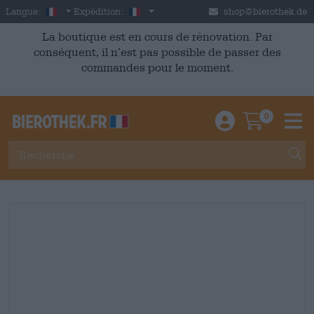
Skip to main content
French
France
Langue:
Expédition:
shop@bierothek.de
La boutique est en cours de rénovation. Par
conséquent, il n’est pas possible de passer des
commandes pour le moment.
0
Einloggen / An
Warenkor
M