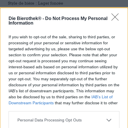
Style de bière : Lager foncée
À notre avis,
la bière blonde
est un style de bière
Die Bierothek® -
Do Not Process My Personal
complètement sous-estimé. Au milieu des bières
Information
artisanales houblonnées, de l'actualité aromatique et des
spécialités folles, la modeste bière blonde peut parfois
passer au second plan, mais on vous conseille : ne passez
If you wish to opt-out of the sale, sharing to third parties, or
pas à côté de cette gourmandise ! Le classique brille par
processing of your personal or sensitive information for
une grande harmonie, un équilibre équilibré de houblon
targeted advertising by us, please use the below opt-out
et de malt et une saveur corsée à boire sans égal.
section to confirm your selection. Please note that after your
opt-out request is processed you may continue seeing
Une variante particulièrement intéressante est la Dark
interest-based ads based on personal information utilized by
Lager de l'Edelbierschmiede de Josef Langwieser. Dark
us or personal information disclosed to third parties prior to
Beauty a une agréable teneur en alcool de 5,2 % et coule
your opt-out. You may separately opt-out of the further
dans le verre dans la teinte la plus foncée de l'acajou. Une
disclosure of your personal information by third parties on the
couronne de mousse aux pores denses de couleur ivoire
IAB’s list of downstream participants. This information may
orne la bière noire nocturne et sent délicieusement le
also be disclosed by us to third parties on the
IAB’s List of
caramel, les raisins secs, le pain de seigle fraîchement
Downstream Participants
that may further disclose it to other
sorti du four et la confiture d'orange acidulée. Le profil
third parties.
aromatique suit la première impression olfactive et est
composé de malt torréfié foncé, de grains de café, de
Personal Data Processing Opt Outs
caramel crémeux et de fruits secs. Une touche de réglisse,
un joli piquant de houblon et l'amertume torréfiée du malt