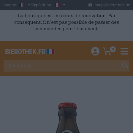
Skip to main content
French
France
Langue:
Expédition:
shop@bierothek.de
La boutique est en cours de rénovation. Par
conséquent, il n’est pas possible de passer des
commandes pour le moment.
0
Einloggen / An
Warenkor
M