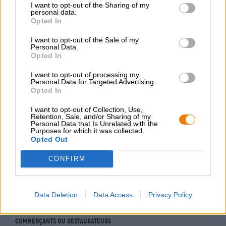
I want to opt-out of the Sharing of my
grillé complètent avec brio le jeu aromatique.
personal data.
Opted In
La beauté sombre issue de l'esprit créatif de Josef se
marie parfaitement avec la viande rouge. On aime
I want to opt-out of the Sale of my
déguster un carpaccio de bœuf avec. La viande crue
Personal Data.
Opted In
finement tranchée est servie avec un généreux filet
d'huile d'olive, du Grana Padano grossièrement râpé, des
I want to opt-out of processing my
petites feuilles de roquette, des pistaches grillées et
Personal Data for Targeted Advertising.
quelques tours de poivre noir. Une touche d'huile de
Opted In
truffe donne au plat ce petit plus.
I want to opt-out of Collection, Use,
Retention, Sale, and/or Sharing of my
Personal Data that Is Unrelated with the
Purposes for which it was collected.
Opted Out
CONSULTATION GRATUITE SUR LA BIÈRE
CONFIRM
Vous avez des questions sur cette bière ? Nous sommes là
pour vous.
shop@bierothek.de
Data Deletion
Data Access
Privacy Policy
commerçants ou restaurateurs