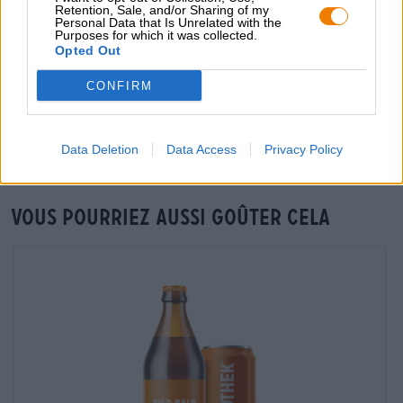
Retention, Sale, and/or Sharing of my
grosshandel@bierothek.de
Personal Data that Is Unrelated with the
Purposes for which it was collected.
Opted Out
Vérification sur place
CONFIRM
Est Limitiert Sud 8 De Vulkan Êtes-vous également
disponible dans ma succursale ?
Vérifier maintenant
Data Deletion
Data Access
Privacy Policy
Vous pourriez aussi goûter cela