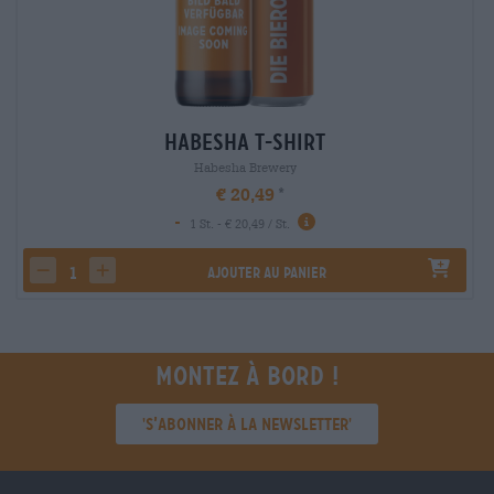
Habesha T-Shirt
Habesha Brewery
€ 20,49
-
1 St. - € 20,49 / St.
Ajouter au panier
decrease quantity
increase quantity
Montez à bord !
'S’abonner à la newsletter'