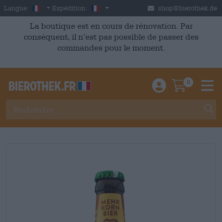
Skip to main content
French
France
Langue:
Expédition:
shop@bierothek.de
La boutique est en cours de rénovation. Par
conséquent, il n’est pas possible de passer des
commandes pour le moment.
0
Einloggen / An
Warenkor
M