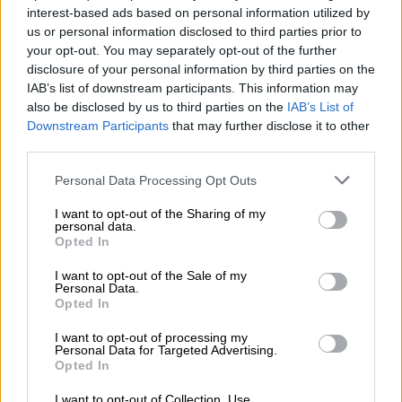
mousse blanc cassé. Des notes de caramel délicatement
interest-based ads based on personal information utilized by
fondant, de céréales mûries au soleil, de flocons d'avoine
us or personal information disclosed to third parties prior to
et de fruits secs traversent comme un fil conducteur le
your opt-out. You may separately opt-out of the further
plaisir de la bière. Grâce à son arôme corsé, la bière
disclosure of your personal information by third parties on the
multigrains se marie parfaitement avec le fromage : les
IAB’s list of downstream participants. This information may
fines notes de pain et les notes de caramel et de fruits
also be disclosed by us to third parties on the
IAB’s List of
s'harmonisent à merveille avec les variétés jeunes et
Downstream Participants
that may further disclose it to other
épicées, plus matures.
third parties.
Personal Data Processing Opt Outs
I want to opt-out of the Sharing of my
personal data.
Opted In
CONSULTATION GRATUITE SUR LA BIÈRE
Vous avez des questions sur cette bière ? Nous sommes là
I want to opt-out of the Sale of my
pour vous.
Personal Data.
shop@bierothek.de
Opted In
I want to opt-out of processing my
Personal Data for Targeted Advertising.
commerçants ou restaurateurs
Opted In
Du willst größere Mengen günstiger einkaufen?
I want to opt-out of Collection, Use,