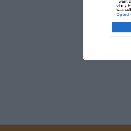
I want t
of my P
was col
Opted 