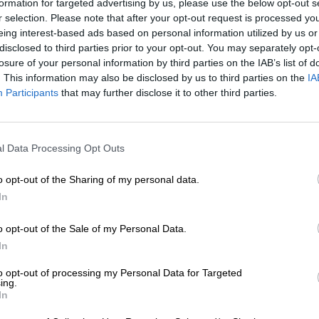
formation for targeted advertising by us, please use the below opt-out s
r selection. Please note that after your opt-out request is processed y
eing interest-based ads based on personal information utilized by us or
* Les prix incluent la TVA légale. Plus
Livraison
plus
Dépôt
€ 0
disclosed to third parties prior to your opt-out. You may separately opt-
* Les prix incluent les droits d’accise
losure of your personal information by third parties on the IAB’s list of
. This information may also be disclosed by us to third parties on the
IA
Participants
that may further disclose it to other third parties.
Description
Info
Critiques
(1)
l Data Processing Opt Outs
Chaque bière du collectif brassicole fribourgeois port
ornent non seulement les étiquettes des bières, mais ils
o opt-out of the Sharing of my personal data.
derrière elles.
In
Ziggy est une fine bière blonde représentée par un camé
spécial car il est non seulement incroyablement mignon,
o opt-out of the Sale of my Personal Data.
caméléon a la capacité de s’adapter parfaitement à son
In
et passer d'un point A à un point B en toute discrétion, 
d'apparence. Malheureusement, la bière du même nom ne
to opt-out of processing my Personal Data for Targeted
houblon comme les autres changent de vêtements. Pour 
ing.
sélectionnent différents types d'or vert, changeant le c
In
exemplaire est brassé avec une poignée de malts sélect