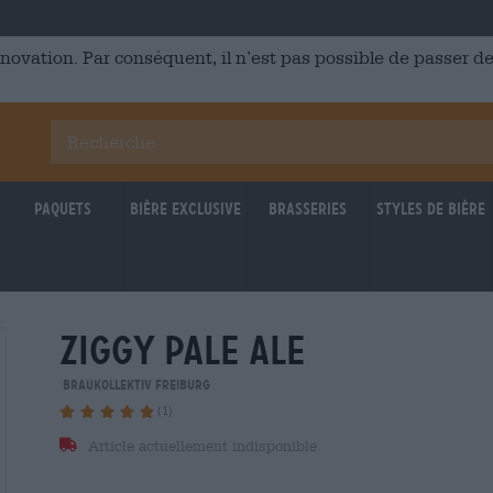
énovation. Par conséquent, il n’est pas possible de passer
Paquets
Bière Exclusive
Brasseries
Styles de bière
ziggy pale ale
Braukollektiv Freiburg
(1)
Article actuellement indisponible