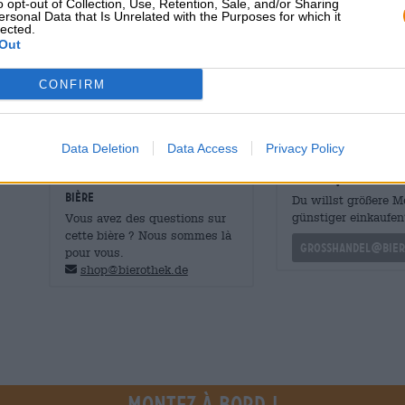
l'équipe. Tout comme le caméléon, Ziggy change régulièr
o opt-out of Collection, Use, Retention, Sale, and/or Sharing
ersonal Data that Is Unrelated with the Purposes for which it
souhaitent, ils l'adaptent au goût actuel du buveur de b
lected.
leur propre soif de bière pour le prochain tour.
Out
Quelle version de Ziggy pensez-vous trouver dans votre 
CONFIRM
Data Deletion
Data Access
Privacy Policy
CONSULTATION GRATUITE SUR LA
commerçants ou res
BIÈRE
Du willst größere 
günstiger einkaufen
Vous avez des questions sur
cette bière ? Nous sommes là
grosshandel@bier
pour vous.
shop@bierothek.de
Montez à bord !