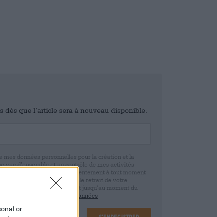
is dès que l’article sera à nouveau disponible.
e mes données personnelles pour la création et la
ne vue d’ensemble et un contrôle de mes activités
 que je peux révoquer ce consentement à tout moment
e. Nous vous informons que le retrait de votre
r la base de votre consentement jusqu’au moment du
claration de protection des données
sonal or
S’enregistrer