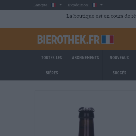
Skip to main content
French
France
Langue:
Expédition:
La boutique est en cours de r
Toutes les
Abonnements
Nouveaux
bières
succès