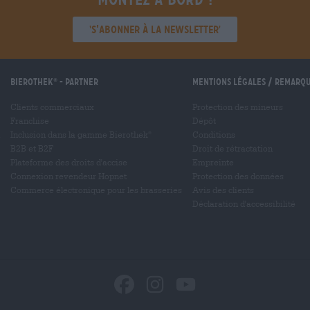
'S’abonner à la newsletter'
Bierothek
- Partner
Mentions légales / Remarq
®
Clients commerciaux
Protection des mineurs
Franchise
Dépôt
Inclusion dans la gamme Bierothek
Conditions
®
B2B et B2F
Droit de rétractation
Plateforme des droits d'accise
Empreinte
Connexion revendeur Hopnet
Protection des données
Commerce électronique pour les brasseries
Avis des clients
Déclaration d'accessibilité