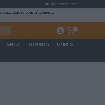
shop@bierothek.de
 des commandes pour le moment.
0
Einloggen / Anmelden
Warenkorb
Cadeaux
Des offres %
Expédition