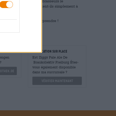
ement de tenue : si les brasseurs le
ière, ou peut-être s'adaptent-ils simplement à
verre ? Laissez-vous surprendre !
taurateurs
Vérification sur place
Mengen
Est Ziggy Pale Ale De
?
Braukollektiv Freiburg Êtes-
vous également disponible
othek.de
dans ma succursale ?
Vérifier maintenant