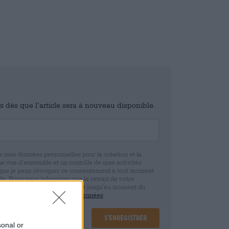
is dès que l’article sera à nouveau disponible.
e mes données personnelles pour la création et la
ne vue d’ensemble et un contrôle de mes activités
 que je peux révoquer ce consentement à tout moment
e. Nous vous informons que le retrait de votre
r la base de votre consentement jusqu’au moment du
claration de protection des données
S’enregistrer
sonal or