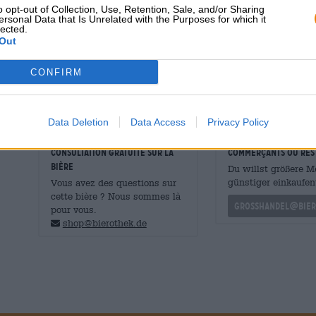
o opt-out of Collection, Use, Retention, Sale, and/or Sharing
un or cuivré rougeâtre chatoyant. De la mousse ferme a
ersonal Data that Is Unrelated with the Purposes for which it
nez une composition de pâtisseries et de fruits frais. L’a
lected.
toutes sortes et attaque la langue avec du melon, de la 
Out
fraîchement tondue et de caramel crémeux ainsi qu’une
gustative.
CONFIRM
Data Deletion
Data Access
Privacy Policy
CONSULTATION GRATUITE SUR LA
commerçants ou res
BIÈRE
Du willst größere 
günstiger einkaufen
Vous avez des questions sur
cette bière ? Nous sommes là
grosshandel@bier
pour vous.
shop@bierothek.de