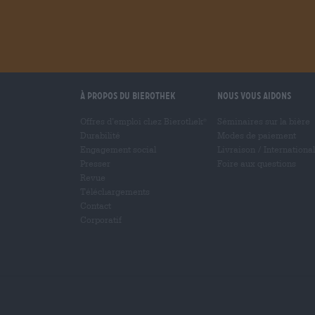
À propos du Bierothek
Nous vous aidons
Offres d’emploi chez Bierothek
Séminaires sur la bière
®
Durabilité
Modes de paiement
Engagement social
Livraison
/
International
Presser
Foire aux questions
Revue
Téléchargements
Contact
Corporatif