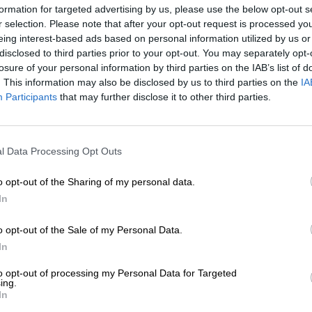
formation for targeted advertising by us, please use the below opt-out s
r selection. Please note that after your opt-out request is processed y
* Les prix incluent la TVA légale. Plus
Livraison
plus
Dépôt
€ 0
eing interest-based ads based on personal information utilized by us or
* Les prix incluent les droits d’accise
disclosed to third parties prior to your opt-out. You may separately opt-
losure of your personal information by third parties on the IAB’s list of
. This information may also be disclosed by us to third parties on the
IA
Description
Info
Critiques
(0)
Participants
that may further disclose it to other third parties.
La Bavarian Job est une India Pale Ale interprétée en 
munichois ont mis tout leur savoir-faire et leur passion
l Data Processing Opt Outs
juteuse, incroyablement buvable et extrêmement réussie
d’amour avec un succès retentissant. Leur bière est si p
o opt-out of the Sharing of my personal data.
éditions
.
In
La dernière Job bavaroise est la quatrième de la série et
et Polaris. Les deux sont encore assez jeunes et apport
o opt-out of the Sale of my Personal Data.
la bière. Polaris se caractérise par son profil floral, co
In
fruitées, d’épices fortes, de pin et de menthe. Sissi est f
la passion, d’agrumes, de groseille et de groseille. Ense
to opt-out of processing my Personal Data for Targeted
ing.
Munich Brew Mafia.
In
Cette œuvre d’art houblonnée apporte dans le verre une