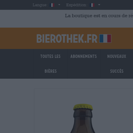
Skip to main content
French
France
Langue:
Expédition:
La boutique est en cours de r
Toutes les
Abonnements
Nouveaux
bières
succès