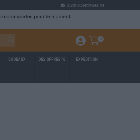
shop@bierothek.de
 des commandes pour le moment.
0
Einloggen / Anmelden
Warenkorb
Cadeaux
Des offres %
Expédition