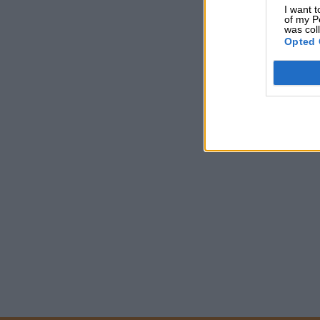
I want t
of my P
was col
Opted 