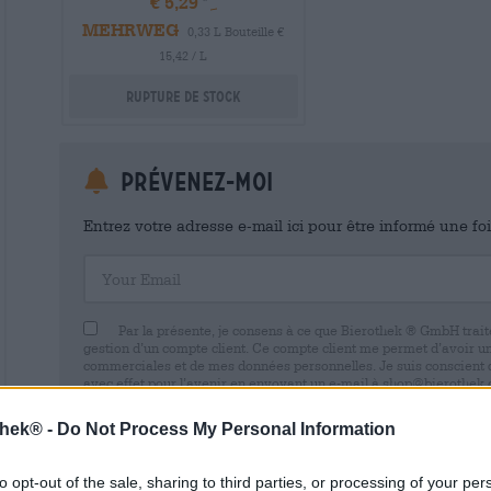
€ 5,29
MEHRWEG
0,33 L Bouteille €
15,42 / L
Rupture de stock
Prévenez-moi
Entrez votre adresse e-mail ici pour être informé une fo
Your Email
Par la présente, je consens à ce que Bierothek ® GmbH trait
gestion d’un compte client. Ce compte client me permet d’avoir u
commerciales et de mes données personnelles. Je suis conscient
avec effet pour l’avenir en envoyant un e-mail à shop@bierothek.d
consentement n’affecte pas la légalité du traitement effectué su
retrait. Vous trouverez de plus amples informations dans notre
dé
thek® -
Do Not Process My Personal Information
to opt-out of the sale, sharing to third parties, or processing of your per