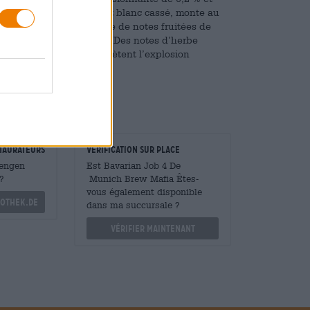
ux pores fins, légèrement blanc cassé, monte au
ttaque initiale est poivrée de notes fruitées de
fraise et divers agrumes. Des notes d’herbe
 subtile amertume complètent l’explosion
taurateurs
Vérification sur place
Mengen
Est Bavarian Job 4 De
?
Munich Brew Mafia Êtes-
vous également disponible
othek.de
dans ma succursale ?
Vérifier maintenant