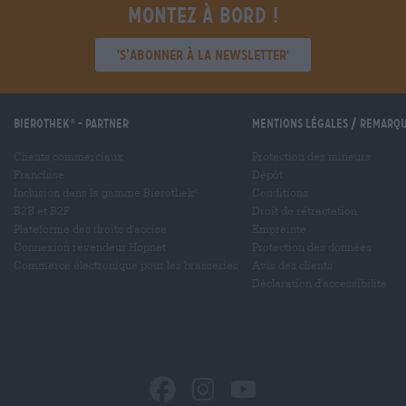
Montez à bord !
'S’abonner à la newsletter'
Bierothek
- Partner
Mentions légales / Remarq
®
Clients commerciaux
Protection des mineurs
Franchise
Dépôt
Inclusion dans la gamme Bierothek
Conditions
®
B2B et B2F
Droit de rétractation
Plateforme des droits d'accise
Empreinte
Connexion revendeur Hopnet
Protection des données
Commerce électronique pour les brasseries
Avis des clients
Déclaration d'accessibilité