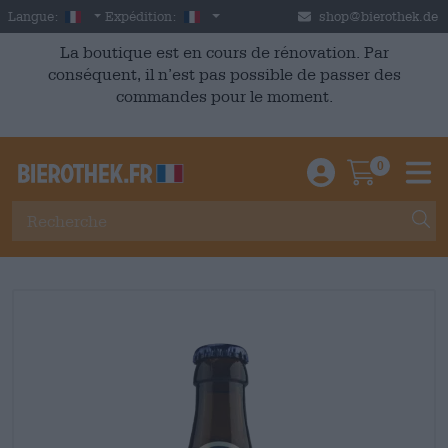
Skip to main content
French
France
Langue:
Expédition:
shop@bierothek.de
La boutique est en cours de rénovation. Par
conséquent, il n’est pas possible de passer des
commandes pour le moment.
0
Einloggen / An
Warenkor
M