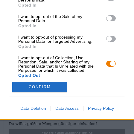
Weihenstephan. Un succès absolu de sa plume est
Opted In
l’Original Helle dans une version sans alcool. L’alcool est
extrait de la bière légère épicée à l’aide d’une technologie
I want to opt-out of the Sale of my
sophistiquée. Il en reste une boisson délicatement
Personal Data.
équilibrée qui allie des houblons forts, un malt robuste et
Opted In
une légère amertume dans un ensemble buvable et
harmonieux. Parfait pour les pauses déjeuner et les
I want to opt-out of processing my
Personal Data for Targeted Advertising.
journées chaudes !
Opted In
I want to opt-out of Collection, Use,
Retention, Sale, and/or Sharing of my
Personal Data that Is Unrelated with the
Purposes for which it was collected.
Opted Out
CONSULTATION GRATUITE SUR LA BIÈRE
Vous avez des questions sur cette bière ? Nous sommes là
CONFIRM
pour vous.
shop@bierothek.de
Data Deletion
Data Access
Privacy Policy
commerçants ou restaurateurs
Du willst größere Mengen günstiger einkaufen?
grosshandel@bierothek.de