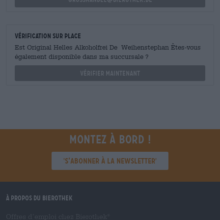
Vérification sur place
Est Original Helles Alkoholfrei De Weihenstephan Êtes-vous
également disponible dans ma succursale ?
Vérifier maintenant
Montez à bord !
'S’abonner à la newsletter'
À propos du Bierothek
Offres d’emploi chez Bierothek
®