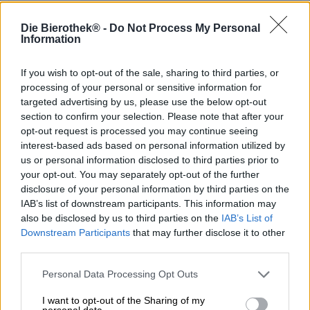
Die Bierothek® -
Do Not Process My Personal
Même si nous aimons la bière plus que toute autre chose
Information
et que nous ne boirions rien d’autre, nous devons
admettre que boire de l’alcool n’est pas approprié ou
If you wish to opt-out of the sale, sharing to third parties, or
pratique dans toutes les situations. Une blonde cool serait
processing of your personal or sensitive information for
délicieuse pour un déjeuner avec vos collègues, mais
targeted advertising by us, please use the below opt-out
vous avez encore la moitié de la journée de travail devant
section to confirm your selection. Please note that after your
vous ; après l’entraînement avec l’équipe, la soif de bière
opt-out request is processed you may continue seeing
réclame plus d’une bouteille, mais il faut quand même
interest-based ads based on personal information utilized by
rentrer chez soi en voiture et le travail appelle le
us or personal information disclosed to third parties prior to
lendemain matin ; Le soleil tape et sèche votre gorge,
your opt-out. You may separately opt-out of the further
mais une bière vous mettrait hors de combat en un rien de
disclosure of your personal information by third parties on the
temps. Justement pour ces occasions et toutes les
IAB’s list of downstream participants. This information may
occasions similaires où la bière a bon goût mais n’est pas
nécessairement conseillée, il existe une solution
also be disclosed by us to third parties on the
IAB’s List of
ingénieuse : la bière sans alcool !
Downstream Participants
that may further disclose it to other
third parties.
Grâce à des recherches intensives et à de grands progrès
technologiques, les brasseries sont désormais capables
Personal Data Processing Opt Outs
de brasser d’excellentes bières sans alcool. L’une de ces
brasseries est la brasserie d’État bavaroise
I want to opt-out of the Sharing of my
personal data.