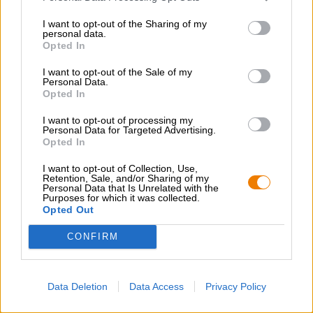
dans le verre, coiffée d'une fine mousse blanche. Au nez,
I want to opt-out of the Sharing of my
des arômes de sorbet au citron se mêlent à des notes
personal data.
d'orange gorgée de soleil. La première gorgée confirme
Opted In
cette délicieuse impression, offrant une composition de
glace à la vanille onctueuse, de zestes d'agrumes
I want to opt-out of the Sale of my
Personal Data.
acidulés, de fruits tropicaux et de jus d'orange
Opted In
fraîchement pressé. Une légère amertume équilibre
subtilement la douceur, tandis que les 5,5 % d'alcool
I want to opt-out of processing my
apportent une touche de fraîcheur à cette bière onctueuse
Personal Data for Targeted Advertising.
et rafraîchissante. Orange Velvet est une bière très
Opted In
agréable à boire, idéale pour les amateurs de boissons
douces et crémeuses.
I want to opt-out of Collection, Use,
Retention, Sale, and/or Sharing of my
Personal Data that Is Unrelated with the
Purposes for which it was collected.
Opted Out
CONFIRM
CONSULTATION GRATUITE SUR LA BIÈRE
Vous avez des questions sur cette bière ? Nous sommes là
pour vous.
Data Deletion
Data Access
Privacy Policy
shop@bierothek.de