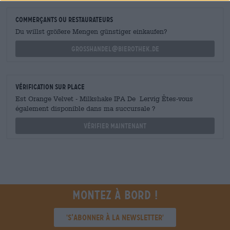
commerçants ou restaurateurs
Du willst größere Mengen günstiger einkaufen?
grosshandel@bierothek.de
Vérification sur place
Est Orange Velvet - Milkshake IPA De Lervig Êtes-vous
également disponible dans ma succursale ?
Vérifier maintenant
Montez à bord !
'S’abonner à la newsletter'