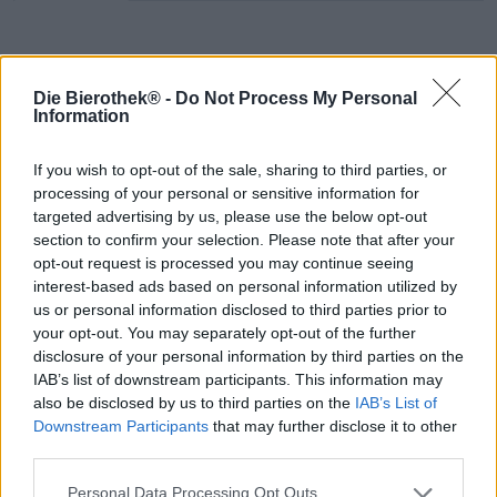
Les milkshakes sont des gourmandises sous-estimées.
Leur texture veloutée se mêle à une douceur crémeuse,
Die Bierothek® -
Do Not Process My Personal
tandis que les fruits, la vanille ou le chocolat caressent le
Information
palais et qu'une fraîcheur désaltérante caresse la langue :
un véritable régal pour les amateurs de sucré ! Même les
If you wish to opt-out of the sale, sharing to third parties, or
brasseurs ont succombé à leur charme : de plus en plus
processing of your personal or sensitive information for
de brasseries artisanales modernes élaborent des bières
qui allient l'amertume houblonnée de la bière à
targeted advertising by us, please use the below opt-out
l'onctuosité sucrée d'un milkshake.
section to confirm your selection. Please note that after your
opt-out request is processed you may continue seeing
L'équipe de la brasserie Lervig a longtemps résisté à la
interest-based ads based on personal information utilized by
tendance, mais la curiosité a fini par l'emporter : Orange
us or personal information disclosed to third parties prior to
Velvet est la réponse norvégienne à l'engouement actuel.
your opt-out. You may separately opt-out of the further
La version de Lervig est une IPA doublement houblonnée
disclosure of your personal information by third parties on the
à cru, inspirée d'un milkshake fruité au lactose, à la
IAB’s list of downstream participants. This information may
mandarine, à la mangue, au citron vert et à la vanille. Le
also be disclosed by us to third parties on the
IAB’s List of
lactose apporte une douceur onctueuse en bouche, tandis
Downstream Participants
that may further disclose it to other
que la vanille et la mandarine évoquent une sensation
third parties.
estivale et rappellent les glaces d'antan.
Personal Data Processing Opt Outs
Cette bière jaune d'œuf, légèrement trouble, se verse