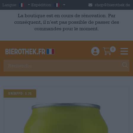
Skip to main content
French
France
Langue:
Expédition:
shop@bierothek.de
La boutique est en cours de rénovation. Par
conséquent, il n’est pas possible de passer des
commandes pour le moment.
0
Einloggen / An
Warenkor
M
Untappd: 3.75