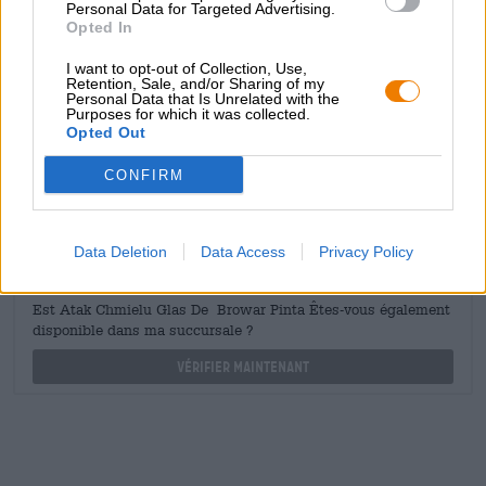
CONSULTATION GRATUITE SUR LA BIÈRE
Personal Data for Targeted Advertising.
Opted In
Vous avez des questions sur cette bière ? Nous sommes là
pour vous.
I want to opt-out of Collection, Use,
shop@bierothek.de
Retention, Sale, and/or Sharing of my
Personal Data that Is Unrelated with the
Purposes for which it was collected.
Opted Out
commerçants ou restaurateurs
Du willst größere Mengen günstiger einkaufen?
CONFIRM
grosshandel@bierothek.de
Data Deletion
Data Access
Privacy Policy
Vérification sur place
Est Atak Chmielu Glas De Browar Pinta Êtes-vous également
disponible dans ma succursale ?
Vérifier maintenant