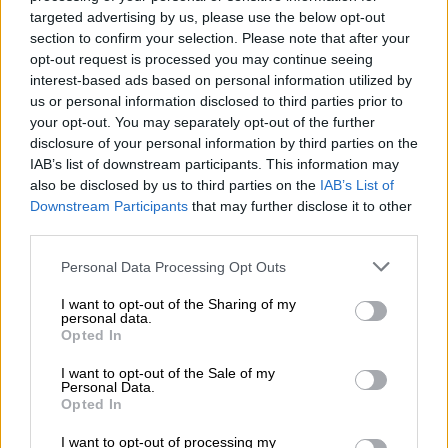
L’Atak Chmielu
est l’une des bières les plus populaires de
targeted advertising by us, please use the below opt-out
la brasserie polonaise Browar Pinta. L’IPA américaine est
section to confirm your selection. Please note that after your
une véritable bombe de houblon et aussi une véritable
opt-out request is processed you may continue seeing
première bière : Atak Chmielu a été la toute première IPA
interest-based ads based on personal information utilized by
américaine brassée sur le sol polonais.
us or personal information disclosed to third parties prior to
your opt-out. You may separately opt-out of the further
En l’honneur de cette bière si particulière, la brasserie
disclosure of your personal information by third parties on the
Pinta a sorti un verre assorti. Le verre à pinte a un design
IAB’s list of downstream participants. This information may
simple et porte un cornet de houblon stylisé, le logo de la
also be disclosed by us to third parties on the
IAB’s List of
brasserie et le nom de la bière révolutionnaire. La forme
Downstream Participants
that may further disclose it to other
robuste du verre est pratique et présente l’avantage de
third parties.
mettre magnifiquement en valeur de nombreux styles de
bière différents. La large ouverture, le verre à paroi fine et
Personal Data Processing Opt Outs
la forme qui s’élargit vers le haut assurent le
développement optimal des arômes et présentent la bière
I want to opt-out of the Sharing of my
au point.
personal data.
Opted In
Le verre Atak Chmielu fait passer le plaisir de la bière à
un niveau supérieur !
I want to opt-out of the Sale of my
Personal Data.
Opted In
I want to opt-out of processing my