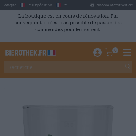
Skip to main content
French
France
Langue:
Expédition:
shop@bierothek.de
La boutique est en cours de rénovation. Par
conséquent, il n’est pas possible de passer des
commandes pour le moment.
0
Einloggen / An
Warenkor
M