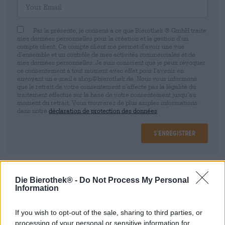
Par la présente, je consens à ce que Bierothek ® GmbH traite
mes données personnelles pour la création et la gestion d’un
compte client. Ce compte client me permet d’avoir une vue
d’ensemble et un contrôle de mes activités commerciales et de
mes données personnelles. Je suis conscient que je peux révoquer
ce consentement à tout moment avec effet pour l’avenir en
envoyant un e-mail à shop@bierothek.de. Nous vous informons
que le retrait de votre consentement n’affecte pas la légalité du
traitement effectué sur la base de votre consentement jusqu’au
moment du retrait. Vous trouverez de plus amples informations
dans notre
déclaration de protection des données
S’enregistrer
* Les prix incluent la TVA légale. Plus
Livraison
Die Bierothek® -
Do Not Process My Personal
Information
Description
Info
Critiques
(1)
If you wish to opt-out of the sale, sharing to third parties, or
processing of your personal or sensitive information for