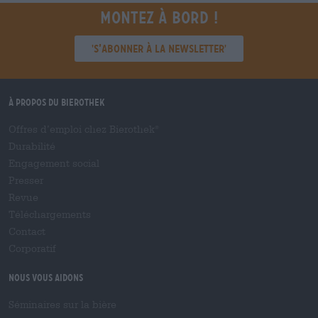
Montez à bord !
'S’abonner à la newsletter'
À propos du Bierothek
Offres d’emploi chez Bierothek
®
Durabilité
Engagement social
Presser
Revue
Téléchargements
Contact
Corporatif
Nous vous aidons
Séminaires sur la bière