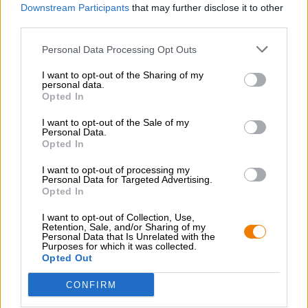
Downstream Participants
that may further disclose it to other
marque la fin de la journée en beauté. Si vous vous
third parties.
asseyez dans un bar en début de soirée, une petite
sélection de collations copieuses vous sera
Personal Data Processing Opt Outs
automatiquement servie pour accompagner votre bière et
votre vin. Les taralli faits maison sont un incontournable
I want to opt-out of the Sharing of my
ici et complètent la journée avec goût.
personal data.
Opted In
Valeurs nutritionnelles moyennes pour 100g
I want to opt-out of the Sale of my
Personal Data.
Pouvoir calorifique 1 959 kJ / 468 kcal
Opted In
Graisse 20 g
I want to opt-out of processing my
Personal Data for Targeted Advertising.
Opted In
- dont acides gras saturés 2,8 g
I want to opt-out of Collection, Use,
Glucides 61 g
Retention, Sale, and/or Sharing of my
Personal Data that Is Unrelated with the
- dont sucre 1,3 g
Purposes for which it was collected.
Opted Out
Protéines 9,9 g
CONFIRM
Sel 2,5 g