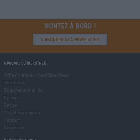
Montez à bord !
'S’abonner à la newsletter'
À propos du Bierothek
Offres d’emploi chez Bierothek
®
Durabilité
Engagement social
Presser
Revue
Téléchargements
Contact
Corporatif