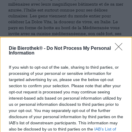
millénaires avec leurs magnifiques bâtiments et de sa mer
azurée, l’Italie est surtout connue pour ses délices
culinaires. Les gens viennent du monde entier pour
célébrer La Dolce Vita, la douceur de vivre, en Italie. Le
pays en forme de botte au bord de la Méditerranée vous
invite avec sa cuisine méditerranéenne, son café fort, ses
desserts pécheurs, ses vins puissants et ses délicieuses
pâtisseries. La cuisine italienne est connue pour son
Die Bierothek® -
Do Not Process My Personal
charme terre-à-terre, ses accords d’arômes parfaits et ses
Information
ingrédients honnêtes, souvent régionaux.
If you wish to opt-out of the sale, sharing to third parties, or
Pour compléter nos merveilleuses bières, nous avons
ajouté à notre gamme une spécialité des Pouilles. La
processing of your personal or sensitive information for
boulangerie Lecci della Torre produit des pâtisseries de
targeted advertising by us, please use the below opt-out
différentes régions d’Italie et livre des délices
section to confirm your selection. Please note that after your
authentiques qui s’accordent à merveille avec une bière
opt-out request is processed you may continue seeing
bien fraîche. Nos préférés sont les taralli des Pouilles : les
interest-based ads based on personal information utilized by
biscuits en forme d’anneau sont traditionnellement cuits à
us or personal information disclosed to third parties prior to
partir de farine, d’huile d’olive, de sel et de vin blanc et
your opt-out. You may separately opt-out of the further
séduisent par leur croquant. La texture ferme et
disclosure of your personal information by third parties on the
croquante s’accorde bien avec une gorgée de bière.
IAB’s list of downstream participants. This information may
also be disclosed by us to third parties on the
IAB’s List of
L’apéritif fait partie de la culture italienne du plaisir et