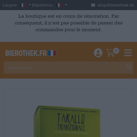
Skip to main content
French
France
Langue:
Expédition:
shop@bierothek.de
La boutique est en cours de rénovation. Par
conséquent, il n’est pas possible de passer des
commandes pour le moment.
0
Einloggen / An
Warenkor
M