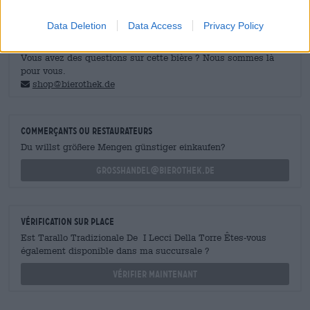
Data Deletion
Data Access
Privacy Policy
CONSULTATION GRATUITE SUR LA BIÈRE
Vous avez des questions sur cette bière ? Nous sommes là
pour vous.
shop@bierothek.de
commerçants ou restaurateurs
Du willst größere Mengen günstiger einkaufen?
grosshandel@bierothek.de
Vérification sur place
Est Tarallo Tradizionale De I Lecci Della Torre Êtes-vous
également disponible dans ma succursale ?
Vérifier maintenant