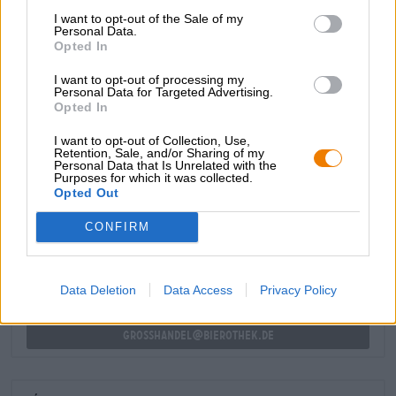
Si vous souhaitez ajouter encore plus de saveur
I want to opt-out of the Sale of my
caribéenne à la spécialité écossaise, vous devriez servir
Personal Data.
Opted In
du poulet jerk, du porc grillé, des sandwichs cubains ou
des fruits de mer.
I want to opt-out of processing my
Personal Data for Targeted Advertising.
Opted In
I want to opt-out of Collection, Use,
Retention, Sale, and/or Sharing of my
Personal Data that Is Unrelated with the
CONSULTATION GRATUITE SUR LA BIÈRE
Purposes for which it was collected.
Vous avez des questions sur cette bière ? Nous sommes là
Opted Out
pour vous.
shop@bierothek.de
CONFIRM
commerçants ou restaurateurs
Data Deletion
Data Access
Privacy Policy
Du willst größere Mengen günstiger einkaufen?
grosshandel@bierothek.de