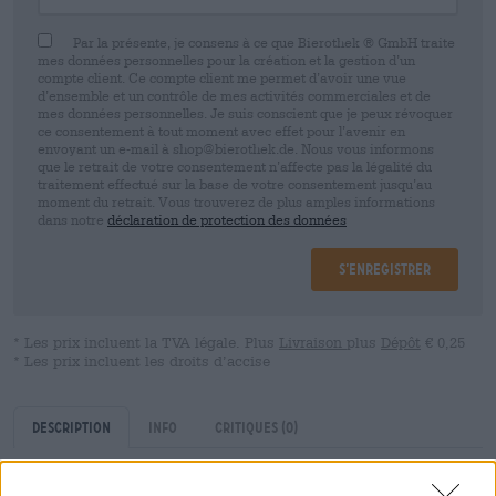
Par la présente, je consens à ce que Bierothek ® GmbH traite
mes données personnelles pour la création et la gestion d’un
compte client. Ce compte client me permet d’avoir une vue
d’ensemble et un contrôle de mes activités commerciales et de
mes données personnelles. Je suis conscient que je peux révoquer
ce consentement à tout moment avec effet pour l’avenir en
envoyant un e-mail à shop@bierothek.de. Nous vous informons
que le retrait de votre consentement n’affecte pas la légalité du
traitement effectué sur la base de votre consentement jusqu’au
moment du retrait. Vous trouverez de plus amples informations
dans notre
déclaration de protection des données
S’enregistrer
* Les prix incluent la TVA légale. Plus
Livraison
plus
Dépôt
€ 0,25
* Les prix incluent les droits d’accise
Description
Info
Critiques
(0)