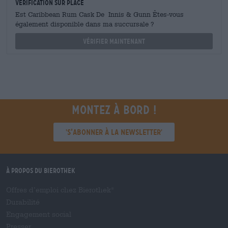
Vérification sur place
Est Caribbean Rum Cask De Innis & Gunn Êtes-vous
également disponible dans ma succursale ?
Vérifier maintenant
Montez à bord !
'S’abonner à la newsletter'
À propos du Bierothek
Offres d’emploi chez Bierothek
®
Durabilité
Engagement social
Presser