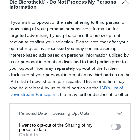
Die Bierothek® -
Do Not Process My Personal
L’Écosse et les Caraïbes sont deux endroits extrêmement
Information
différents sur la carte. Mais cela ne veut pas dire que les
deux ne peuvent pas être réunis : la brasserie écossaise
Innis & Gunn s’est donné pour mission de combiner la
If you wish to opt-out of the sale, sharing to third parties, or
cuisine de son pays natal avec celle des Caraïbes. Leur
processing of your personal or sensitive information for
choix se porte bien sûr sur une bière et quelle bière
targeted advertising by us, please use the below opt-out
pourrait mieux représenter l’Écosse qu’une Scottish Red
section to confirm your selection. Please note that after your
Ale ?
opt-out request is processed you may continue seeing
interest-based ads based on personal information utilized by
Les Caraïbes n’entrent en jeu qu’une fois le processus de
us or personal information disclosed to third parties prior to
brassage proprement dit terminé. La bière finie est versée
your opt-out. You may separately opt-out of the further
dans des fûts en bois pour une maturation ultérieure, qui
disclosure of your personal information by third parties on the
abritaient auparavant le meilleur rhum des Caraïbes et
IAB’s list of downstream participants. This information may
contiennent encore beaucoup d’arômes. Cette note forte
also be disclosed by us to third parties on the
IAB’s List of
est transférée à la bière pendant le stockage et enrichit la
Downstream Participants
that may further disclose it to other
gamme naturelle de la bière rouge avec des épices
third parties.
boisées, des notes exotiques de vanille et le goût unique
du rhum fin.
Personal Data Processing Opt Outs
La création s’appelle Caribbean Rum Casket et est
I want to opt-out of the Sharing of my
présentée dans un rouge cuivré chaud dans le verre. Le
personal data.
goût est composé de notes de chocolat délicatement
Opted In
fondantes, de fruits confits au rhum, de vanille et de bois.