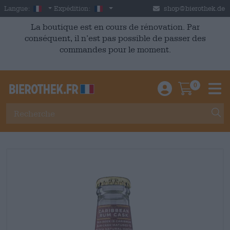
Skip to main content
French
France
Langue:
Expédition:
shop@bierothek.de
La boutique est en cours de rénovation. Par
conséquent, il n’est pas possible de passer des
commandes pour le moment.
0
Einloggen / An
Warenkor
M