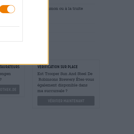
 à la crème doux et au saumon ou à la truite
k/légumes du grill
 la crème
on, levure
taurateurs
Vérification sur place
Mengen
Est Trooper Sun And Steel De
?
Robinsons Brewery Êtes-vous
également disponible dans
othek.de
ma succursale ?
Vérifier maintenant