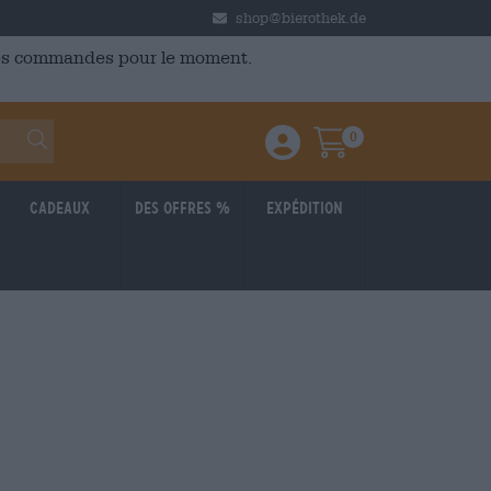
shop@bierothek.de
 des commandes pour le moment.
0
Einloggen / Anmelden
Warenkorb
Cadeaux
Des offres %
Expédition