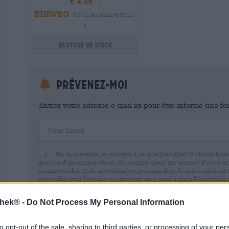
€ 4,49
EINWEG
0,33 L Bouteille € 13,12 /
L
Rupture de stock
Prévenez-moi
Entrez votre adresse e-mail ici pour être informé une fo
Your Email
Par la présente, je consens à ce que Bierothek ® GmbH trait
gestion d’un compte client. Ce compte client me permet d’avoir u
commerciales et de mes données personnelles. Je suis conscient
avec effet pour l’avenir en envoyant un e-mail à shop@bierothek.d
consentement n’affecte pas la légalité du traitement effectué su
retrait. Vous trouverez de plus amples informations dans notre
dé
thek® -
Do Not Process My Personal Information
to opt-out of the sale, sharing to third parties, or processing of your per