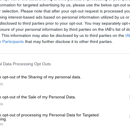
formation for targeted advertising by us, please use the below opt-out s
r selection. Please note that after your opt-out request is processed y
* Les prix incluent la TVA légale. Plus
Livraison
plus
Dépôt
€ 0
eing interest-based ads based on personal information utilized by us or
* Les prix incluent les droits d’accise
disclosed to third parties prior to your opt-out. You may separately opt-
losure of your personal information by third parties on the IAB’s list of
Info
Critiques
(0)
. This information may also be disclosed by us to third parties on the
IA
Participants
that may further disclose it to other third parties.
Contenu
0,33 bouteille d'un litre
l Data Processing Opt Outs
Brauerei
Robinsons Brewery
Identifiant Bierothek®
13008013
o opt-out of the Sharing of my personal data.
In
Poids
0.33kg(0.67kg avec emballage)
Dépôt
€ 0.25
o opt-out of the Sale of my Personal Data.
LMIV (en anglais
Opérateur alimentaire responsab
In
seulement)
Unicorn Brewery, Lower Hillgate
Stockport, Cheshire SK1 1JJ Vere
to opt-out of processing my Personal Data for Targeted
ing.
Bierregion
Großbritannien
In
Style de bière
lagers allemandes
,
Pilsner