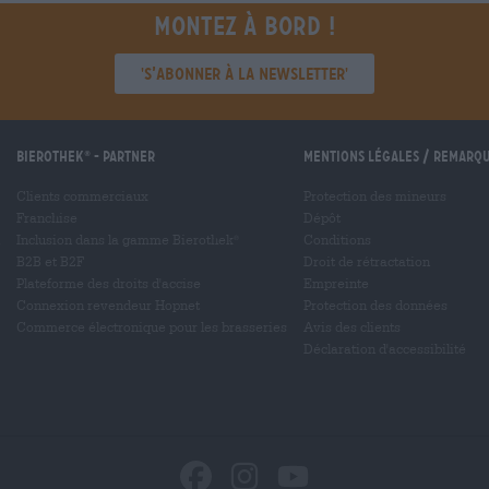
Montez à bord !
'S’abonner à la newsletter'
Bierothek
- Partner
Mentions légales / Remarq
®
Clients commerciaux
Protection des mineurs
Franchise
Dépôt
Inclusion dans la gamme Bierothek
Conditions
®
B2B et B2F
Droit de rétractation
Plateforme des droits d'accise
Empreinte
Connexion revendeur Hopnet
Protection des données
Commerce électronique pour les brasseries
Avis des clients
Déclaration d'accessibilité