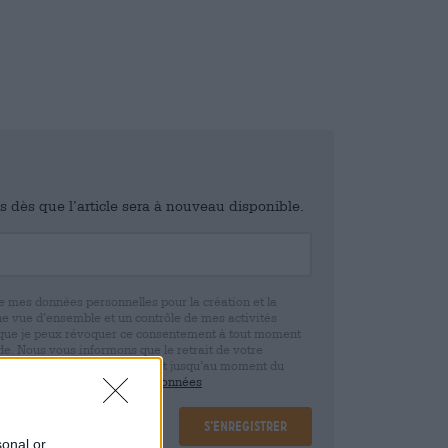
is dès que l’article sera à nouveau disponible.
e mes données personnelles pour la création et la
ne vue d’ensemble et un contrôle de mes activités
 que je peux révoquer ce consentement à tout moment
e. Nous vous informons que le retrait de votre
r la base de votre consentement jusqu’au moment du
claration de protection des données
S’enregistrer
sonal or