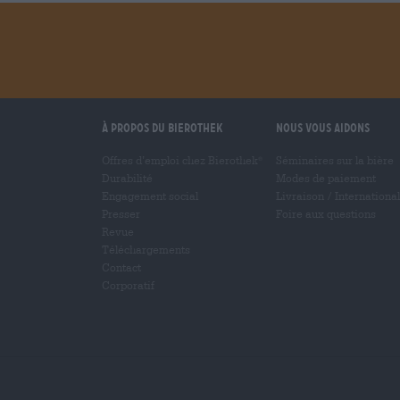
À propos du Bierothek
Nous vous aidons
Offres d’emploi chez Bierothek
Séminaires sur la bière
®
Durabilité
Modes de paiement
Engagement social
Livraison
/
International
Presser
Foire aux questions
Revue
Téléchargements
Contact
Corporatif