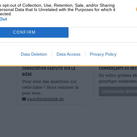
o opt-out of Collection, Use, Retention, Sale, and/or Sharing
Recommandation
Démarreur
: Bouchées au fromage
ersonal Data that Is Unrelated with the Purposes for which it
lected.
alimentaire
Plat principal
: Poisson frit/stea
Out
Dessert
: Gâteau au fromage et à
Teneur en alcool
4.8 % vol
CONFIRM
Ingrédients
Eau, malt
d'orge
,
blé,
riz, houbl
Accise
€ 0,16
Data Deletion
Data Access
Privacy Policy
CONSULTATION GRATUITE SUR LA
commerçants ou res
BIÈRE
Du willst größere 
günstiger einkaufen
Vous avez des questions sur
cette bière ? Nous sommes là
grosshandel@bier
pour vous.
shop@bierothek.de