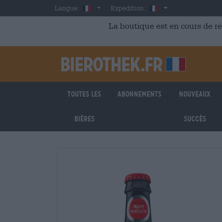
Skip to main content
French
France
Langue:
Expédition:
La boutique est en cours de r
Toutes les
Abonnements
Nouveaux
bières
succès