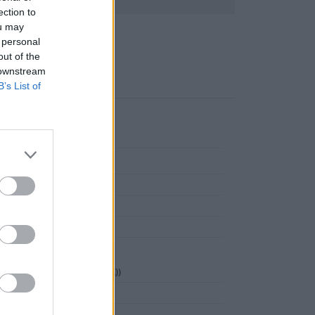
ection to
ou may
,25
 personal
out of the
 downstream
B’s List of
le (UE)
,
inigtes Königreich(GB (UK))