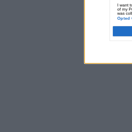
I want t
of my P
was col
Opted 