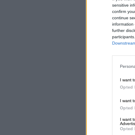
sensitive in
confirm you
continue se
information 
further disc
participants
Downstream 
Persona
I want t
Opted 
I want t
Opted 
I want 
Advertis
Opted 