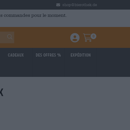
shop@bierothek.de
 des commandes pour le moment.
0
Einloggen / Anmelden
Warenkorb
Cadeaux
Des offres %
Expédition
k