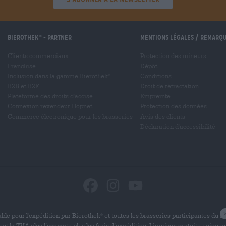
Bierothek
- Partner
Mentions légales / Remarq
®
Clients commerciaux
Protection des mineurs
Franchise
Dépôt
Inclusion dans la gamme Bierothek
Conditions
®
B2B et B2F
Droit de rétractation
Plateforme des droits d'accise
Empreinte
Connexion revendeur Hopnet
Protection des données
Commerce électronique pour les brasseries
Avis des clients
Déclaration d'accessibilité
ble pour l'expédition par Bierothek
et toutes les brasseries participantes du 
®
uent la TVA plus l’acompte plus les frais d’expédition. Livraison gratuite uniqu