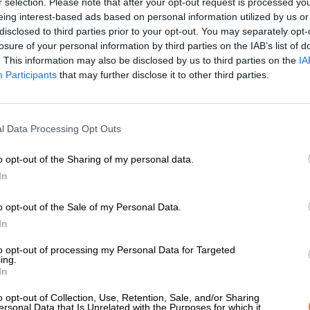
r selection. Please note that after your opt-out request is processed y
* Les prix incluent la TVA légale. Plus
Livraison
plus
Dépôt
€ 0
eing interest-based ads based on personal information utilized by us or
* Les prix incluent les droits d’accise
disclosed to third parties prior to your opt-out. You may separately opt-
losure of your personal information by third parties on the IAB’s list of
. This information may also be disclosed by us to third parties on the
IA
Description
Info
Critiques
(0)
Participants
that may further disclose it to other third parties.
La peur du noir est un instinct primordial profondémen
l Data Processing Opt Outs
monde n’en est pas affecté, mais si vous faites partie d
gênante. Indépendamment des faits rationnels, on craint
o opt-out of the Sharing of my personal data.
pensez percevoir des ombres, voir des figures informes 
constamment observé. Chaque fois que le soleil disparaît
In
l’inconnu surgit et envahit toutes les pensées et tous le
o opt-out of the Sale of my Personal Data.
Une malédiction!
In
Le heavy metal est un genre de musique qui se nourrit 
to opt-out of processing my Personal Data for Targeted
cruels. Les paroles sont des tirades effrayantes sur la m
ing.
couverts de sang ornent les pochettes des albums et l'
In
l'industrie de la bière a également pris le train : la bra
légendes du heavy metal Iron Maiden. Outre le
mondial
o opt-out of Collection, Use, Retention, Sale, and/or Sharing
également le fruit de cette collaboration. Cette dernière 
ersonal Data that Is Unrelated with the Purposes for which it