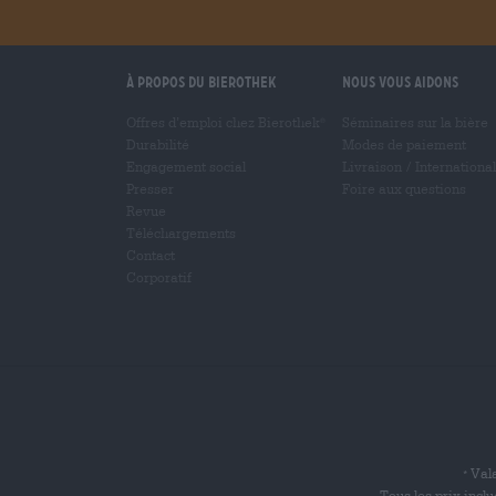
À propos du Bierothek
Nous vous aidons
Offres d’emploi chez Bierothek
Séminaires sur la bière
®
Durabilité
Modes de paiement
Engagement social
Livraison
/
International
Presser
Foire aux questions
Revue
Téléchargements
Contact
Corporatif
Vala
*
Tous les prix incl