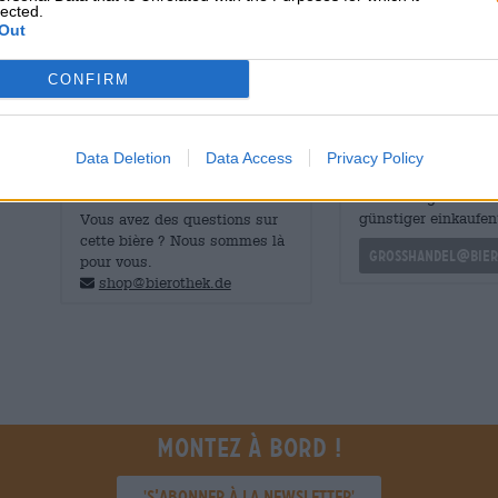
lected.
mystérieuse de laquelle ne se trouvent pas de monstres
Out
grains de café torréfiés, de fruits noirs et de réglisse. 
CONFIRM
Data Deletion
Data Access
Privacy Policy
CONSULTATION GRATUITE SUR LA
commerçants ou res
BIÈRE
Du willst größere 
günstiger einkaufen
Vous avez des questions sur
cette bière ? Nous sommes là
grosshandel@bier
pour vous.
shop@bierothek.de
Montez à bord !
'S’abonner à la newsletter'