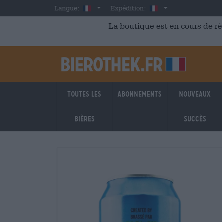
Skip to main content
French
France
Langue:
Expédition:
La boutique est en cours de r
Toutes les
Abonnements
Nouveaux
bières
succès