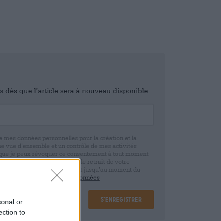
is dès que l’article sera à nouveau disponible.
e mes données personnelles pour la création et la
ne vue d’ensemble et un contrôle de mes activités
 que je peux révoquer ce consentement à tout moment
e. Nous vous informons que le retrait de votre
r la base de votre consentement jusqu’au moment du
claration de protection des données
S’enregistrer
sonal or
ection to