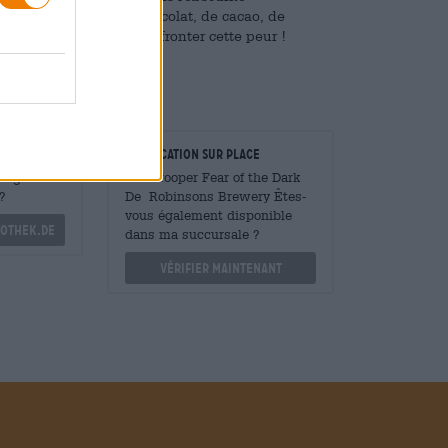
 mais des arômes de chocolat, de cacao, de
Nous sommes heureux d'affronter cette peur !
taurateurs
Vérification sur place
Mengen
Est Trooper Fear of the Dark
?
De Robinsons Brewery Êtes-
vous également disponible
othek.de
dans ma succursale ?
Vérifier maintenant