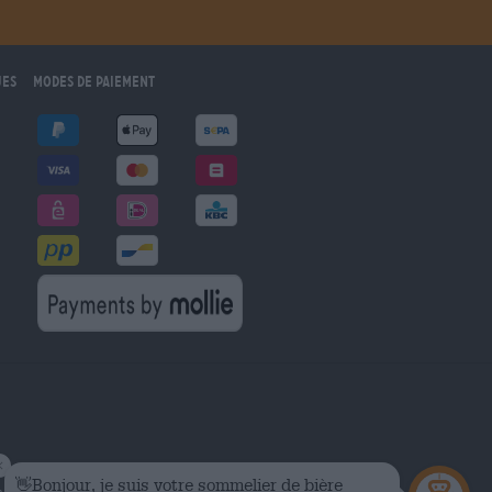
ues
Modes de paiement
marché
ement en Allemagne.