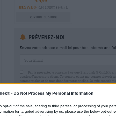
€ 4,99
EINWEG
0,50 L PEUT € 9,54 / L
Rupture de stock
Prévenez-moi
Entrez votre adresse e-mail ici pour être informé une fo
Your Email
Par la présente, je consens à ce que Bierothek ® GmbH trait
gestion d’un compte client. Ce compte client me permet d’avoir u
commerciales et de mes données personnelles. Je suis conscient
avec effet pour l’avenir en envoyant un e-mail à shop@bierothek.d
consentement n’affecte pas la légalité du traitement effectué su
thek® -
Do Not Process My Personal Information
retrait. Vous trouverez de plus amples informations dans notre
dé
to opt-out of the sale, sharing to third parties, or processing of your per
formation for targeted advertising by us, please use the below opt-out s