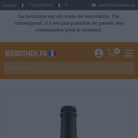
Skip to main content
French
France
Langue:
Expédition:
shop@bierothek.de
La boutique est en cours de rénovation. Par
conséquent, il n’est pas possible de passer des
commandes pour le moment.
0
Einloggen / An
Warenkor
M