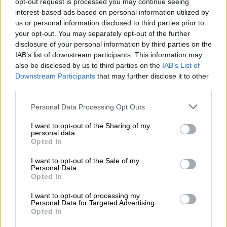
opt-out request is processed you may continue seeing
développé pendant ce temps un arôme incomparable.
interest-based ads based on personal information utilized by
Tandis que le fût approfondissait la base de malt souple
us or personal information disclosed to third parties prior to
et donnait au brassin des notes boisées et épicées, la
your opt-out. You may separately opt-out of the further
maturation a également intensifié la fraîcheur estivale et
disclosure of your personal information by third parties on the
les notes de fruits juteux de la principale variété de
IAB’s list of downstream participants. This information may
houblon Mandarina Bavaria.
also be disclosed by us to third parties on the
IAB’s List of
Downstream Participants
that may further disclose it to other
Du chêne, des notes acidulées d’agrumes et de l’orange
third parties.
dorée : un délice culinaire insolite !
Personal Data Processing Opt Outs
I want to opt-out of the Sharing of my
personal data.
Opted In
CONSULTATION GRATUITE SUR LA BIÈRE
Vous avez des questions sur cette bière ? Nous sommes là
I want to opt-out of the Sale of my
Personal Data.
pour vous.
Opted In
shop@bierothek.de
I want to opt-out of processing my
Personal Data for Targeted Advertising.
Opted In
commerçants ou restaurateurs
Du willst größere Mengen günstiger einkaufen?