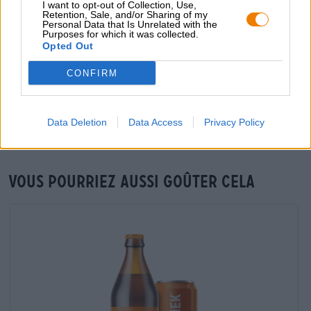
I want to opt-out of Collection, Use,
Retention, Sale, and/or Sharing of my
grosshandel@bierothek.de
Personal Data that Is Unrelated with the
Purposes for which it was collected.
Opted Out
Vérification sur place
CONFIRM
Est Mandarina De Kemker Kultuur Êtes-vous également
disponible dans ma succursale ?
Data Deletion
Data Access
Privacy Policy
Vérifier maintenant
Vous pourriez aussi goûter cela