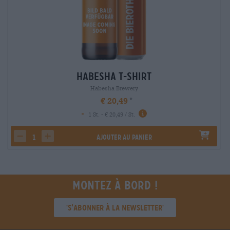
Habesha T-Shirt
Habesha Brewery
€ 20,49
-
1 St. - € 20,49 / St.
Ajouter au panier
decrease quantity
increase quantity
Montez à bord !
'S’abonner à la newsletter'