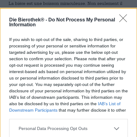
La bière est une boisson miraculeuse. Non seulement il
peut étancher notre soif et nous rafraîchir, mais il nous
détend également, nous connecte avec d'autres
Die Bierothek® -
Do Not Process My Personal
personnes, nous rend heureux et raconte des histoires.
Information
Vous avez bien lu, la bière peut être pleine d’histoires
passionnantes et dire plus de mille mots.
If you wish to opt-out of the sale, sharing to third parties, or
La brasserie Liquid Story Brewing est spécialisée dans le
processing of your personal or sensitive information for
brassage de bières pleines de sens et souhaite raconter
targeted advertising by us, please use the below opt-out
l'histoire d'amour, de passion, de dévouement,
section to confirm your selection. Please note that after your
d'enthousiasme et d'attention aux détails avec ses
opt-out request is processed you may continue seeing
créations. Leurs bières sont des œuvres d'art éloquentes
interest-based ads based on personal information utilized by
qui murmurent quelque chose de différent au cœur de
us or personal information disclosed to third parties prior to
chacun.
your opt-out. You may separately opt-out of the further
disclosure of your personal information by third parties on the
La brasserie a maintenant publié une saga en plusieurs
IAB’s list of downstream participants. This information may
parties : il existe à ce jour deux éditions de
Zero Fox
also be disclosed by us to third parties on the
IAB’s List of
Given
, mais nous sommes sûrs qu'il y aura de
Downstream Participants
that may further disclose it to other
nombreuses suites à venir. La composition du malt et de
third parties.
la levure restent les mêmes, mais les brasseurs se
donnent toute liberté avec les variétés de houblon. Alors
Personal Data Processing Opt Outs
que la
première partie
de la série était consacrée aux
variétés de houblon Citra, Chinook Nektar et Columbus,