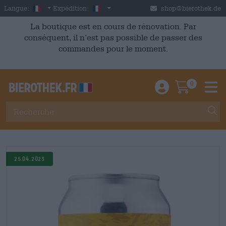
Skip to main content
French
France
Langue:
Expédition:
shop@bierothek.de
La boutique est en cours de rénovation. Par
conséquent, il n’est pas possible de passer des
commandes pour le moment.
0
Einloggen / An
Warenkor
M
25.04.2023