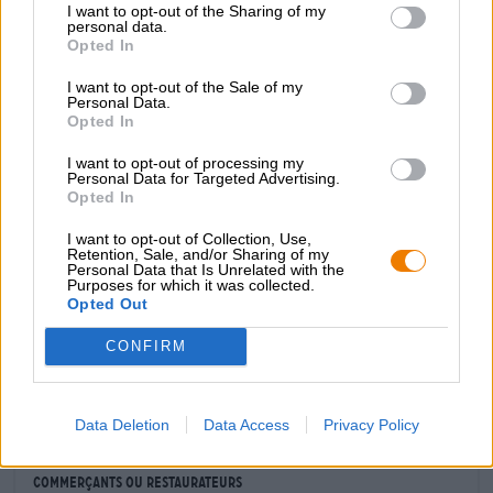
I want to opt-out of the Sharing of my
dans le deuxième livre, Amarillo Nektar joue le rôle
personal data.
principal aux côtés de Citra et Columbus. L'Amarillo est
Opted In
un houblon américain et l'une des variétés les plus
populaires parmi les brasseurs artisanaux. Cela est
I want to opt-out of the Sale of my
Personal Data.
certainement dû à son profil gustatif convaincant :
Opted In
l'Amarillo délivre des notes juteuses de mandarine, de
citron, d'abricot et de melon.
I want to opt-out of processing my
Personal Data for Targeted Advertising.
Doux, estival et délicatement amer - Zero Fox Given #2
Opted In
nous semble être une histoire d'amour. Et pour toi?
I want to opt-out of Collection, Use,
Retention, Sale, and/or Sharing of my
Personal Data that Is Unrelated with the
Purposes for which it was collected.
Opted Out
CONSULTATION GRATUITE SUR LA BIÈRE
CONFIRM
Vous avez des questions sur cette bière ? Nous sommes là
pour vous.
shop@bierothek.de
Data Deletion
Data Access
Privacy Policy
commerçants ou restaurateurs