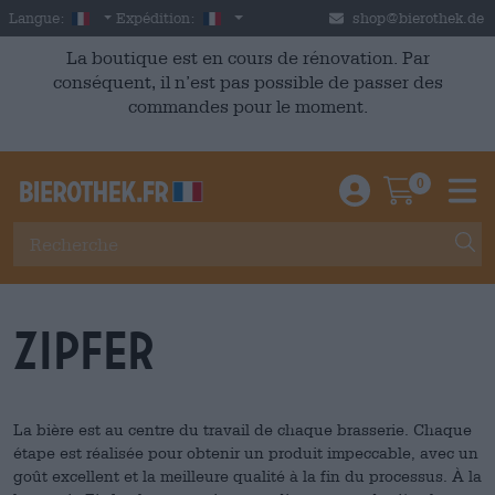
Skip to main content
French
France
Langue:
Expédition:
shop@bierothek.de
La boutique est en cours de rénovation. Par
conséquent, il n’est pas possible de passer des
commandes pour le moment.
0
Einloggen / An
Warenkor
M
Zipfer
La bière est au centre du travail de chaque brasserie. Chaque
étape est réalisée pour obtenir un produit impeccable, avec un
goût excellent et la meilleure qualité à la fin du processus. À la