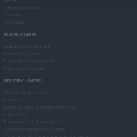
Revue
Téléchargements
Contact
Corporatif
Nous vous aidons
Séminaires sur la bière
Modes de paiement
Livraison
/
International
Foire aux questions
Bierothek
- Partner
®
Clients commerciaux
Franchise
Inclusion dans la gamme Bierothek
®
B2B et B2F
Plateforme des droits d'accise
Connexion revendeur Hopnet
Commerce électronique pour les brasseries