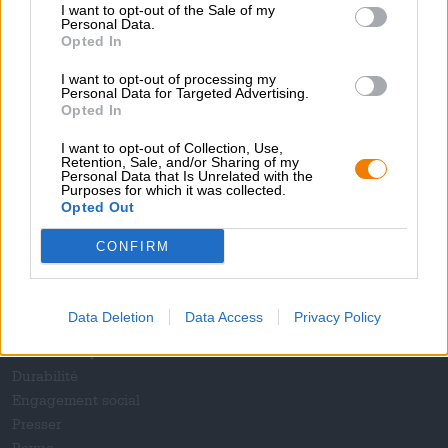
0,50 L Bouteille - € 6,78 / LTR
I want to opt-out of the Sale of my
Personal Data.
Opted In
Épuisé
I want to opt-out of processing my
Personal Data for Targeted Advertising.
1
Opted In
I want to opt-out of Collection, Use,
Retention, Sale, and/or Sharing of my
Personal Data that Is Unrelated with the
Montez à bord !
Purposes for which it was collected.
Opted Out
'S’abonner à la newsletter'
CONFIRM
À propos du Bierothek
Data Deletion
Data Access
Privacy Policy
Offres d’emploi chez Bierothek
®
Durabilité
Engagement social
Presser