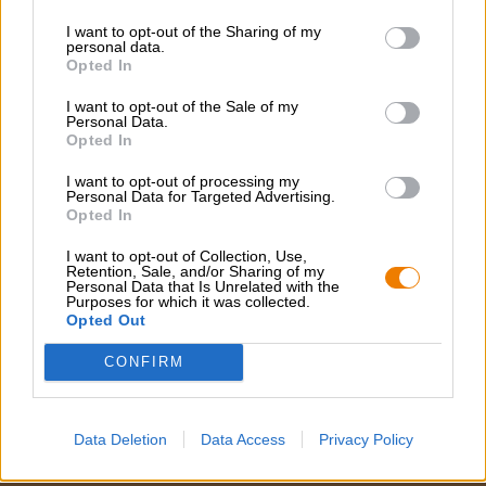
I want to opt-out of the Sharing of my
personal data.
Opted In
Lagers allemandes
I want to opt-out of the Sale of my
victoria bitter
Personal Data.
Victoria Bitter
Opted In
€ 4,19
I want to opt-out of processing my
MEHRWEG
0,38 L Bouteille - € 11,03 / LTR
Personal Data for Targeted Advertising.
Opted In
Épuisé
I want to opt-out of Collection, Use,
Retention, Sale, and/or Sharing of my
Personal Data that Is Unrelated with the
Purposes for which it was collected.
1
Opted Out
CONFIRM
Montez à bord !
Data Deletion
Data Access
Privacy Policy
'S’abonner à la newsletter'