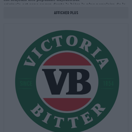
originale est sans aucun doute la bière la plus populaire de la
gamme.
Afficher plus