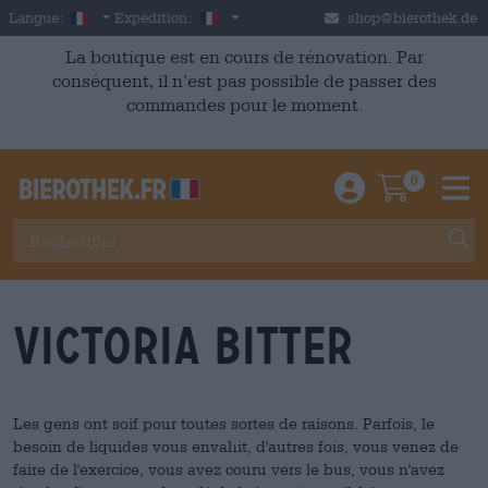
Skip to main content
French
France
Langue:
Expédition:
shop@bierothek.de
La boutique est en cours de rénovation. Par
conséquent, il n’est pas possible de passer des
commandes pour le moment.
0
Einloggen / An
Warenkor
M
Victoria Bitter
Les gens ont soif pour toutes sortes de raisons. Parfois, le
besoin de liquides vous envahit, d'autres fois, vous venez de
faire de l'exercice, vous avez couru vers le bus, vous n'avez