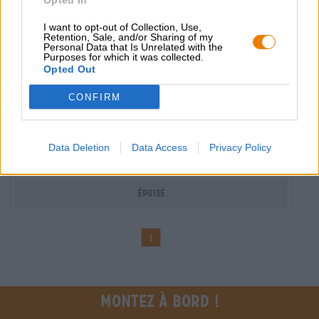
Opted In
I want to opt-out of Collection, Use,
Retention, Sale, and/or Sharing of my
Personal Data that Is Unrelated with the
Purposes for which it was collected.
Opted Out
Bières de blé
CONFIRM
schneeweiße
Privatbrauerei ERDINGER Weißbräu
€ 3,29
Data Deletion
Data Access
Privacy Policy
MEHRWEG
0,50 L Bouteille - € 6,58 / LTR
Épuisé
1
Montez à bord !