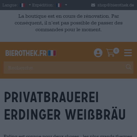
Skip to main content
French
France
Langue:
Expédition:
shop@bierothek.de
La boutique est en cours de rénovation. Par
conséquent, il n’est pas possible de passer des
commandes pour le moment.
0
Einloggen / An
Warenkor
M
Privatbrauerei
ERDINGER Weißbräu
Erding est connue pour deux choses : les plus grands thermes