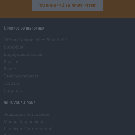
'S’abonner à la newsletter'
À propos du Bierothek
Offres d’emploi chez Bierothek
®
Durabilité
Engagement social
Presser
Revue
Téléchargements
Contact
Corporatif
Nous vous aidons
Séminaires sur la bière
Modes de paiement
Livraison
/
International