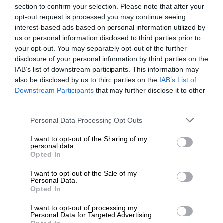
section to confirm your selection. Please note that after your
opt-out request is processed you may continue seeing
interest-based ads based on personal information utilized by
us or personal information disclosed to third parties prior to
your opt-out. You may separately opt-out of the further
Bières de blé | Bière multigrains
disclosure of your personal information by third parties on the
weißbier hefe hell
IAB’s list of downstream participants. This information may
also be disclosed by us to third parties on the
IAB’s List of
Privatbrauerei ERDINGER Weißbräu
Downstream Participants
that may further disclose it to other
€ 3,59
third parties.
MEHRWEG
0,50 L Bouteille - € 7,18 / LTR
Personal Data Processing Opt Outs
Épuisé
I want to opt-out of the Sharing of my
personal data.
Opted In
I want to opt-out of the Sale of my
Personal Data.
Opted In
I want to opt-out of processing my
Personal Data for Targeted Advertising.