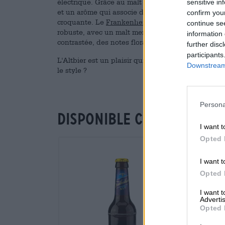
électrique. Grâce au malt munichois, le classiqu
sensitive in
et un arôme qui associe de forts arômes de torré
confirm you
croquante. Le
Frankenheimer Alt
nous présente ce
continue se
robuste, avec un malt merveilleusement torréfié
information 
contrastée, des notes florales et un fruit délicat.
further disc
participants
L'Altbier est un plaisir qui n'est plus seulement 
Downstream 
le style ?
Persona
Disponible chez nous
I want t
Opted 
I want t
Opted 
I want 
Advertis
Opted 