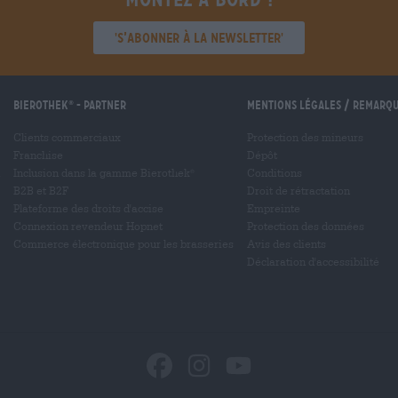
'S’abonner à la newsletter'
Bierothek
- Partner
Mentions légales / Remarq
®
Clients commerciaux
Protection des mineurs
Franchise
Dépôt
Inclusion dans la gamme Bierothek
Conditions
®
B2B et B2F
Droit de rétractation
Plateforme des droits d'accise
Empreinte
Connexion revendeur Hopnet
Protection des données
Commerce électronique pour les brasseries
Avis des clients
Déclaration d'accessibilité