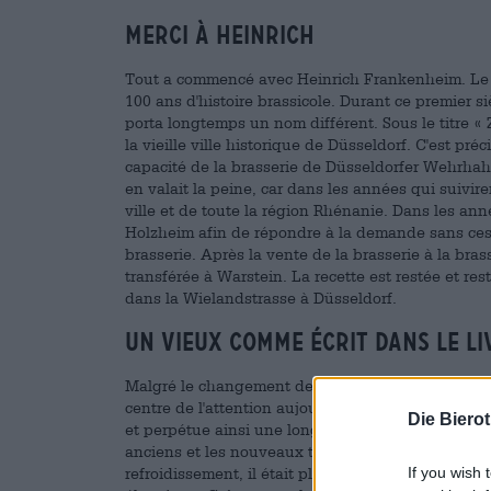
Merci à Heinrich
Tout a commencé avec Heinrich Frankenheim. Le Dü
100 ans d'histoire brassicole. Durant ce premier s
porta longtemps un nom différent. Sous le titre «
la vieille ville historique de Düsseldorf. C'est p
capacité de la brasserie de Düsseldorfer Wehrhah
en valait la peine, car dans les années qui suivir
ville et de toute la région Rhénanie. Dans les an
Holzheim afin de répondre à la demande sans cesse
brasserie. Après la vente de la brasserie à la bras
transférée à Warstein. La recette est restée et res
dans la Wielandstrasse à Düsseldorf.
Un vieux comme écrit dans le li
Malgré le changement de direction de la brasserie
centre de l'attention aujourd'hui. La version de F
Die Biero
et perpétue ainsi une longue tradition. Le nom du s
anciens et les nouveaux types de bière modernes
refroidissement, il était plus courant que le bras
If you wish 