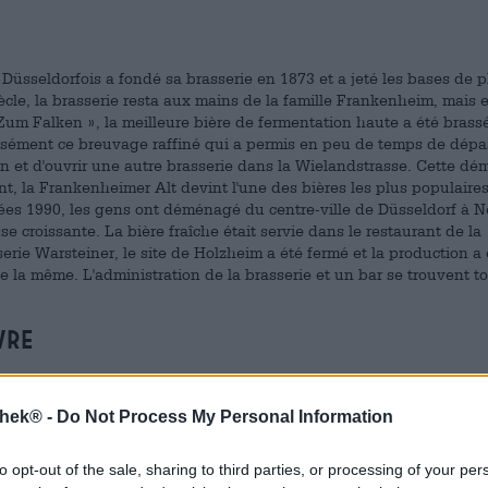
sseldorfois a fondé sa brasserie en 1873 et a jeté les bases de p
iècle, la brasserie resta aux mains de la famille Frankenheim, mais e
 Zum Falken », la meilleure bière de fermentation haute a été bras
récisément ce breuvage raffiné qui a permis en peu de temps de dépa
n et d'ouvrir une autre brasserie dans la Wielandstrasse. Cette dé
ent, la Frankenheimer Alt devint l'une des bières les plus populaires
nées 1990, les gens ont déménagé du centre-ville de Düsseldorf à N
 croissante. La bière fraîche était servie dans le restaurant de la
serie Warsteiner, le site de Holzheim a été fermé et la production a 
te la même. L'administration de la brasserie et un bar se trouvent t
vre
, Frankenheim n'a pas perdu de vue son objectif : l'Altbier est tou
rankenheim s'inscrit parfaitement dans la continuité des Altbiers d
thek® -
Do Not Process My Personal Information
tyle est dérivé de la distinction entre les types de bière tradition
. Étant donné que le brassage à fermentation haute ne nécessite 
sage à fermentation basse avant l'introduction du refroidissement
to opt-out of the sale, sharing to third parties, or processing of your per