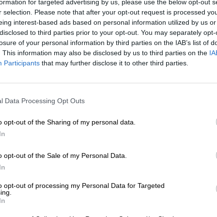
e Alt présente une couleur brun rougeâtre, une mousse légèrement 
formation for targeted advertising by us, please use the below opt-out s
faction à une douceur caramel, des houblons fruités et une amertu
r selection. Please note that after your opt-out request is processed y
t arôme traditionnel dans une version parfaite. Il est merveilleus
eing interest-based ads based on personal information utilized by us or
 et une touche de houblon qui apporte au jeu aromatique une amer
disclosed to third parties prior to your opt-out. You may separately opt-
losure of your personal information by third parties on the IAB’s list of
. This information may also be disclosed by us to third parties on the
IA
apprécié à Düsseldorf et dans ses environs. Peut-être que vous aime
Participants
that may further disclose it to other third parties.
l Data Processing Opt Outs
o opt-out of the Sharing of my personal data.
In
o opt-out of the Sale of my Personal Data.
In
to opt-out of processing my Personal Data for Targeted
ing.
In