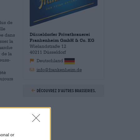
lus de
lle
Düsseldorfer Privatbrauerei
sée dans
Frankenheim GmbH & Co. KG
sser la
Wielandstraße 12
marche
40211 Düsseldorf
 de la
euss-
Deutschland
info@frankenheim.de
été
oujours
Découvrez d’autres brasseries.
jours au
u passé
nels et
pas de
sonal or