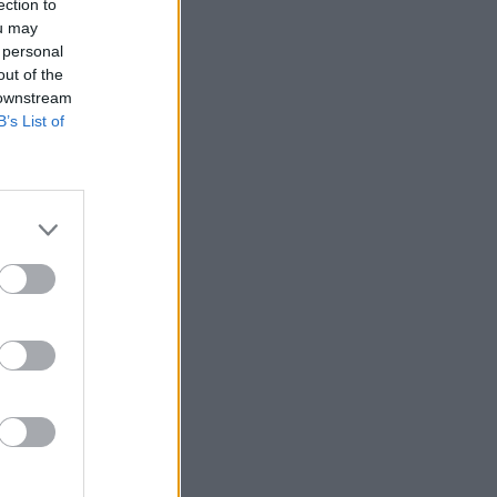
teintée
ection to
me
ou may
ement
 personal
tume
out of the
 downstream
B’s List of
z aussi