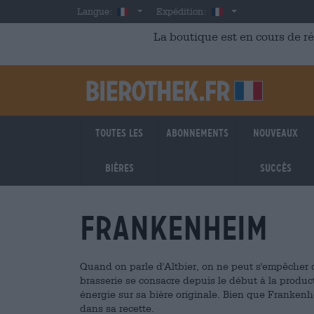
Skip to main content
French
France
Langue:
Expédition:
La boutique est en cours de r
Toutes les
Abonnements
Nouveaux
bières
succès
Frankenheim
Quand on parle d'Altbier, on ne peut s'empêcher 
brasserie se consacre depuis le début à la produc
énergie sur sa bière originale. Bien que Frankenh
dans sa recette.