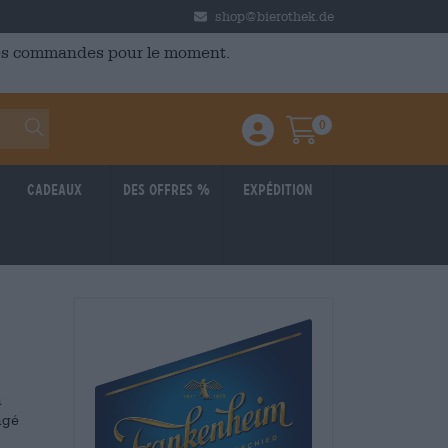
shop@bierothek.de
 des commandes pour le moment.
0
Einloggen / Anmelden
Warenkorb
Cadeaux
Des offres %
Expédition
n
ngé