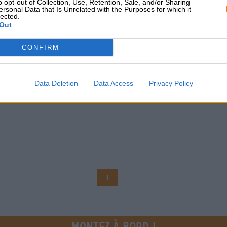
o opt-out of Collection, Use, Retention, Sale, and/or Sharing
ersonal Data that Is Unrelated with the Purposes for which it
lected.
Out
CONFIRM
Data Deletion
Data Access
Privacy Policy
1
Montez à bord !