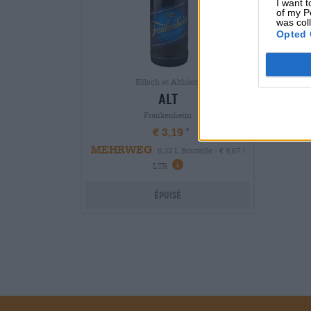
I want t
of my P
was col
Opted 
Kölsch et Altbiers
alt
Frankenheim
€ 3,19
MEHRWEG
0,33 L Bouteille - € 9,67 /
LTR
Épuisé