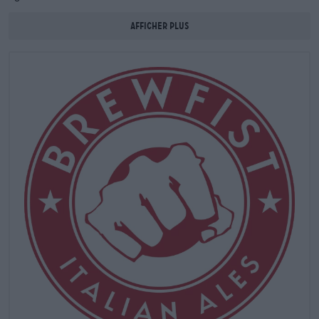
vraiment la peine d'attendre. BrewFist poursuit un plan
ambitieux : la brasserie et sa gamme doivent constamment
Afficher plus
croître et de plus en plus de personnes doivent être
approvisionnées en leur délicieuse bière. Les brasseurs
n’oublient pas leurs trois standards. Les créations BrewFist
sont des bières uniques au caractère buvable et d'une qualité
exceptionnelle.