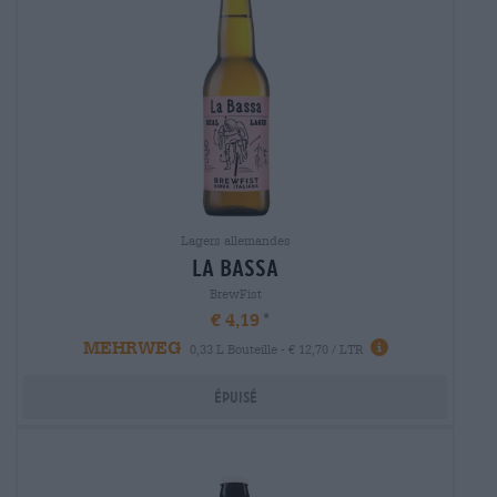
Lagers allemandes
la bassa
BrewFist
€ 4,19
MEHRWEG
0,33 L Bouteille - € 12,70 / LTR
Épuisé