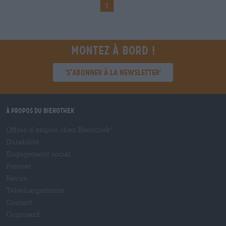
1
Montez à bord !
'S’abonner à la newsletter'
À propos du Bierothek
Offres d’emploi chez Bierothek
®
Durabilité
Engagement social
Presser
Revue
Téléchargements
Contact
Corporatif