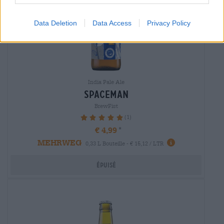
Data Deletion
Data Access
Privacy Policy
India Pale Ale
spaceman
BrewFist
(1)
100%
€ 4,99
MEHRWEG
0,33 L Bouteille - € 15,12 / LTR
Épuisé