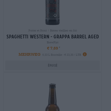
Porter et Stout | Bières vieillies en fût
spaghetti western - grappa barrel aged
BrewFist
€ 7,69
MEHRWEG
0,33 L Bouteille - € 23,30 / LTR
Épuisé