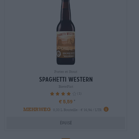
Porter et Stout
spaghetti western
BrewFist
(1)
80%
€ 5,59
MEHRWEG
0,33 L Bouteille - € 16,94 / LTR
Épuisé