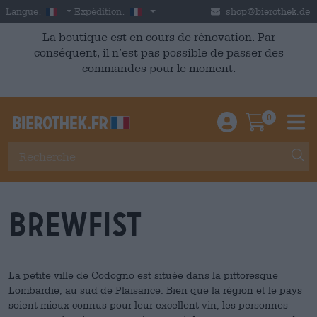
Skip to main content
French
France
Langue:
Expédition:
shop@bierothek.de
La boutique est en cours de rénovation. Par
conséquent, il n’est pas possible de passer des
commandes pour le moment.
0
Einloggen / An
Warenkor
M
BrewFist
La petite ville de Codogno est située dans la pittoresque
Lombardie, au sud de Plaisance. Bien que la région et le pays
soient mieux connus pour leur excellent vin, les personnes