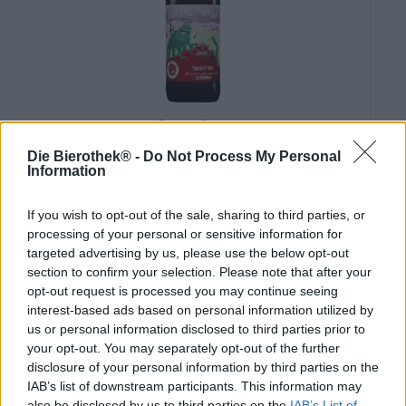
Porter et Stout
baltic freak
Die Bierothek® -
Do Not Process My Personal
BrewFist
Information
€ 4,09
MEHRWEG
0,33 L Bouteille - € 12,39 / LTR
If you wish to opt-out of the sale, sharing to third parties, or
processing of your personal or sensitive information for
Épuisé
targeted advertising by us, please use the below opt-out
section to confirm your selection. Please note that after your
opt-out request is processed you may continue seeing
interest-based ads based on personal information utilized by
us or personal information disclosed to third parties prior to
your opt-out. You may separately opt-out of the further
disclosure of your personal information by third parties on the
IAB’s list of downstream participants. This information may
also be disclosed by us to third parties on the
IAB’s List of