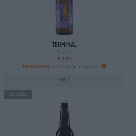
terminal
BrewFist
€ 4,89
MEHRWEG
0,33 L Bouteille - € 14,82 / LTR
Épuisé
30.12.2021