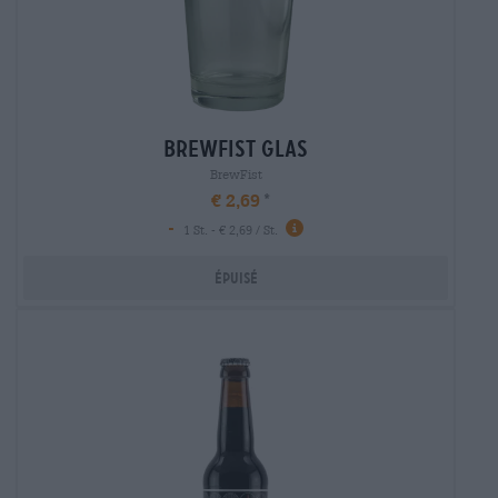
brewfist glas
BrewFist
€ 2,69
-
1 St. - € 2,69 / St.
Épuisé