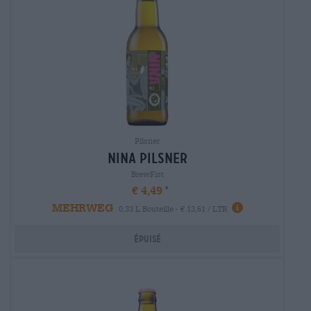
Pilsner
nina Pilsner
BrewFist
€ 4,49
MEHRWEG
0,33 L Bouteille - € 13,61 / LTR
Épuisé