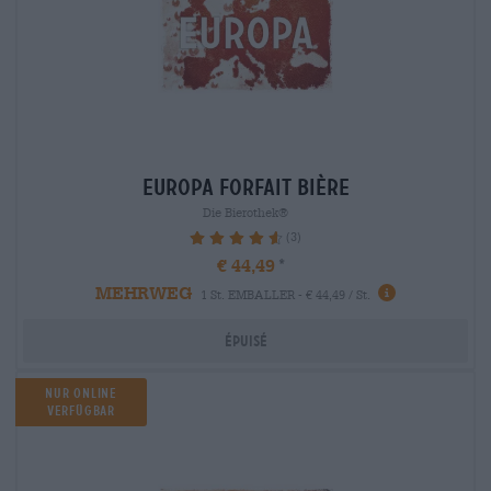
europa Forfait bière
Die Bierothek®
(3)
93.33%
€ 44,49
MEHRWEG
1 St. EMBALLER - € 44,49 / St.
Épuisé
Nur Online
verfügbar