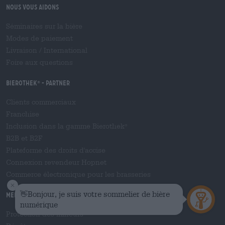
Nous vous aidons
Séminaires sur la bière
Modes de paiement
Livraison
/
International
Foire aux questions
Bierothek
- Partner
®
Clients commerciaux
Franchise
Inclusion dans la gamme Bierothek
®
B2B et B2F
Plateforme des droits d'accise
Connexion revendeur Hopnet
Commerce électronique pour les brasseries
Mentions légales / Remarques
Protection des mineurs