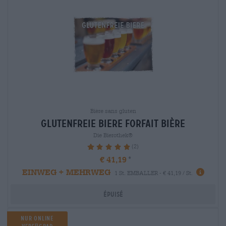
Bière sans gluten
glutenfreie biere Forfait bière
Die Bierothek®
(2)
100%
€ 41,19
EINWEG + MEHRWEG
1 St. EMBALLER - € 41,19 / St.
Épuisé
Nur online