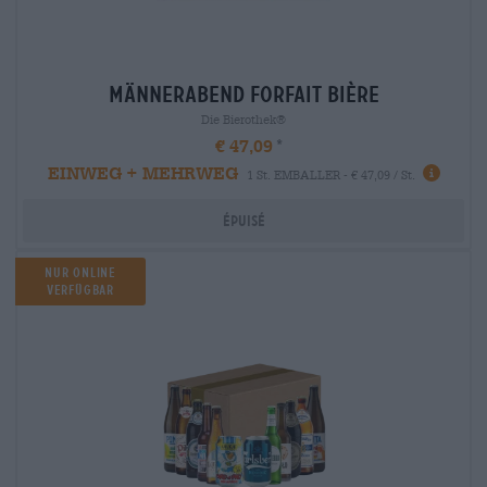
männerabend Forfait bière
Die Bierothek®
€ 47,09
EINWEG + MEHRWEG
1 St. EMBALLER - € 47,09 / St.
Épuisé
Nur Online
verfügbar