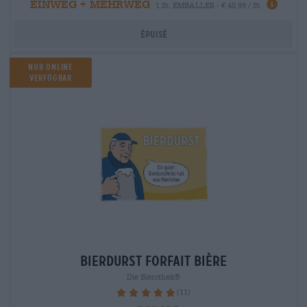
EINWEG + MEHRWEG
1 St. EMBALLER - € 40,99 / St.
Épuisé
Nur Online
verfügbar
bierdurst Forfait bière
Die Bierothek®
(11)
98.18%