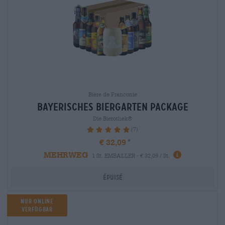
Bière de Franconie
bayerisches biergarten package
Die Bierothek®
(7)
100%
€ 32,09
MEHRWEG
1 St. EMBALLER - € 32,09 / St.
Épuisé
Nur Online
verfügbar