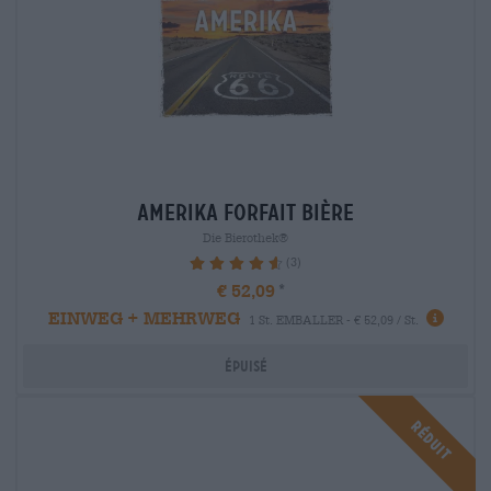
amerika Forfait bière
Die Bierothek®
(3)
93.33%
€ 52,09
EINWEG + MEHRWEG
1 St. EMBALLER - € 52,09 / St.
Épuisé
Réduit