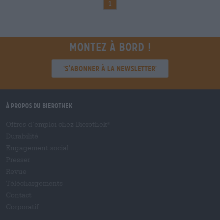
1
Montez à bord !
'S’abonner à la newsletter'
À propos du Bierothek
Offres d’emploi chez Bierothek
®
Durabilité
Engagement social
Presser
Revue
Téléchargements
Contact
Corporatif