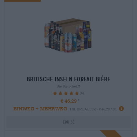
britische inseln Forfait bière
Die Bierothek®
(5)
100%
€ 46,29
EINWEG + MEHRWEG
1 St. EMBALLER - € 46,29 / St.
Épuisé