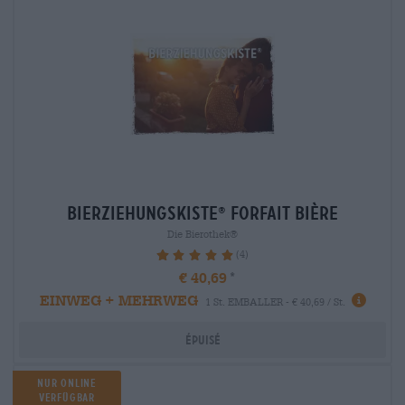
bierziehungskiste
Forfait bière
®
Die Bierothek®
(4)
100%
€ 40,69
EINWEG + MEHRWEG
1 St. EMBALLER - € 40,69 / St.
Épuisé
Nur Online
verfügbar