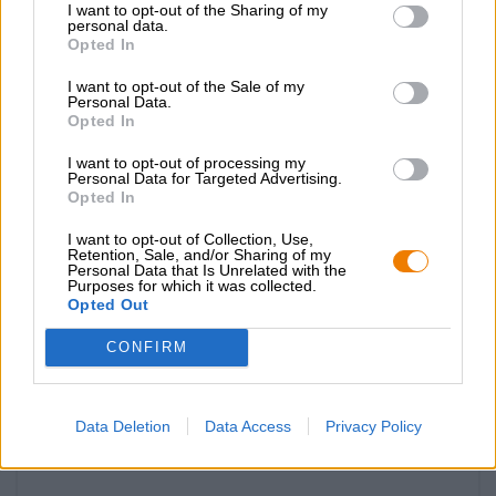
belgien Forfait bière
I want to opt-out of the Sharing of my
personal data.
Die Bierothek®
Opted In
(6)
93.33%
€ 46,39
I want to opt-out of the Sale of my
Personal Data.
MEHRWEG
1 St. EMBALLER - € 46,39 / St.
Opted In
Épuisé
I want to opt-out of processing my
Personal Data for Targeted Advertising.
Opted In
Nur Online
verfügbar
I want to opt-out of Collection, Use,
Retention, Sale, and/or Sharing of my
Personal Data that Is Unrelated with the
Purposes for which it was collected.
Opted Out
CONFIRM
Data Deletion
Data Access
Privacy Policy