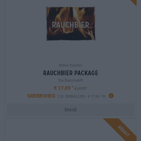
Bières fumées
rauchbier package
Die Bierothek®
€ 17,89
€ 20,59
MEHRWEG
1 St. EMBALLER - € 17,89 / St.
Épuisé
Réduit