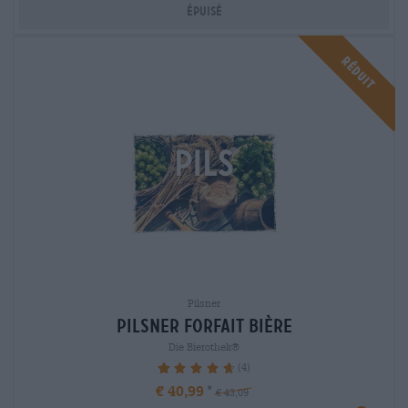
Épuisé
Réduit
Pilsner
Pilsner Forfait bière
Die Bierothek®
(4)
95%
€ 40,99
€ 43,09