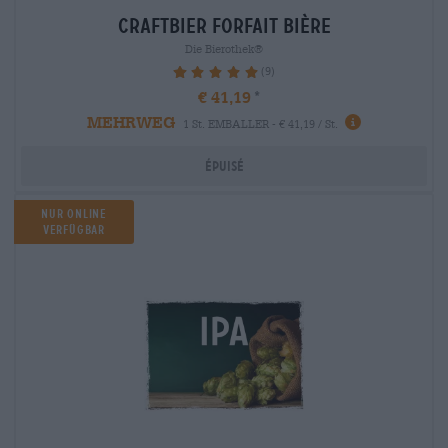
craftbier Forfait bière
Die Bierothek®
(9)
100%
€ 41,19
MEHRWEG
1 St. EMBALLER - € 41,19 / St.
Épuisé
Nur Online
verfügbar