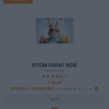
verfügbar
ostern Forfait bière
Die Bierothek®
(2)
100%
€ 36,49
EINWEG + MEHRWEG
1 St. EMBALLER - € 36,49 / St.
Épuisé