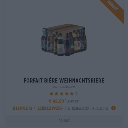
Réduit
Forfait bière weihnachtsbiere
Die Bierothek®
(8)
100%
€ 42,29
€ 57,69
EINWEG + MEHRWEG
1 St. EMBALLER - € 42,29 / St.
Épuisé