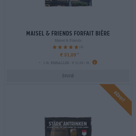
maisel & friends Forfait bière
Maisel & Friends
(4)
100%
€ 31,09
-
1 St. EMBALLER - € 31,09 / St.
Épuisé
Réduit