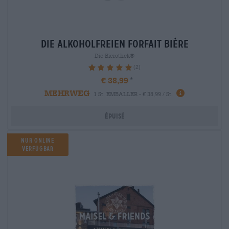
die alkoholfreien Forfait bière
Die Bierothek®
(2)
100%
€ 38,99
MEHRWEG
1 St. EMBALLER - € 38,99 / St.
Épuisé
Nur online
verfügbar