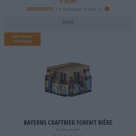
€ 36,99
MEHRWEG
1 St. EMBALLER - € 36,99 / St.
Épuisé
Nur Online
verfügbar
bayerns craftbier Forfait bière
Die Bierothek®