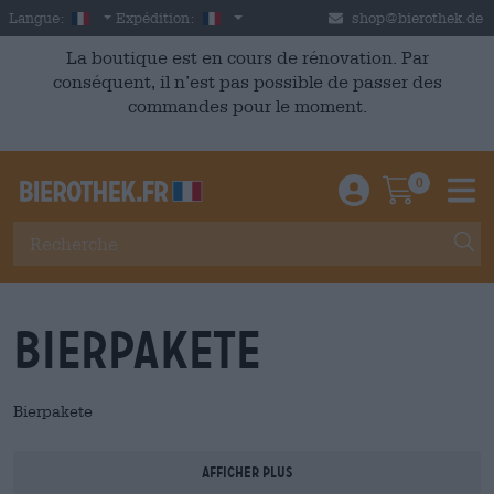
Skip to main content
French
France
Langue:
Expédition:
shop@bierothek.de
La boutique est en cours de rénovation. Par
conséquent, il n’est pas possible de passer des
commandes pour le moment.
0
Einloggen / An
Warenkor
M
Bierpakete
Bierpakete
Afficher plus