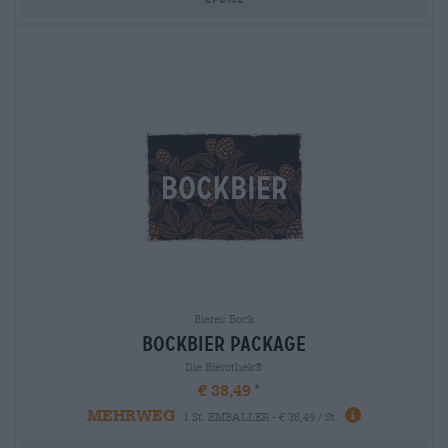
Bières Bock
bockbier package
Die Bierothek®
€ 38,49
MEHRWEG
1 St. EMBALLER - € 38,49 / St.