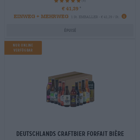
(5)
100%
€ 41,39
EINWEG + MEHRWEG
1 St. EMBALLER - € 41,39 / St.
Épuisé
Nur Online
verfügbar
deutschlands craftbier Forfait bière