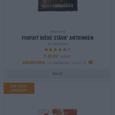
Bières Bock
Forfait bière stärk’ antrinken
Die Bierothek®
(5)
100%
€ 42,89
€ 49,39
MEHRWEG
1 St. EMBALLER - € 42,89 / St.
Épuisé
Nur Online
verfügbar