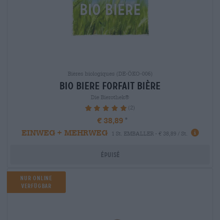
Bières biologiques (DE-ÖKO-006)
bio biere Forfait bière
Die Bierothek®
(2)
100%
€ 38,89
EINWEG + MEHRWEG
1 St. EMBALLER - € 38,89 / St.
Épuisé
Nur Online
Verfügbar