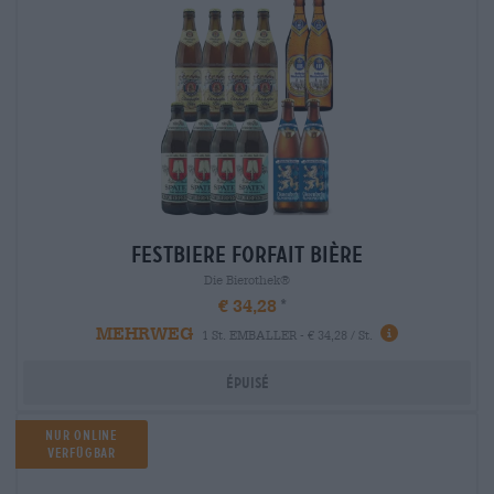
festbiere Forfait bière
Die Bierothek®
€ 34,28
MEHRWEG
1 St. EMBALLER - € 34,28 / St.
Épuisé
NUR ONLINE
VERFÜGBAR