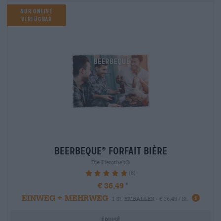
Nur Online
verfügbar
beerbeque
Forfait bière
®
Die Bierothek®
(8)
97.5%
€ 36,49
EINWEG + MEHRWEG
1 St. EMBALLER - € 36,49 / St.
Épuisé