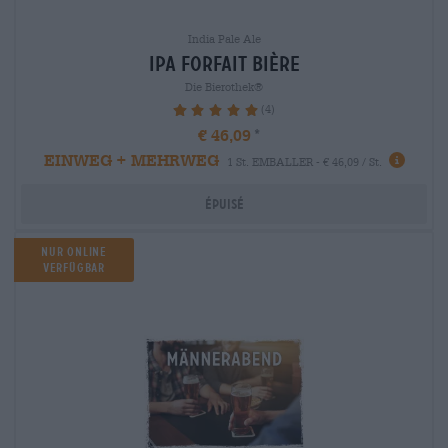
India Pale Ale
ipa Forfait bière
Die Bierothek®
(4)
100%
€ 46,09
EINWEG + MEHRWEG
1 St. EMBALLER - € 46,09 / St.
Épuisé
Nur Online
verfügbar