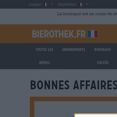
Skip to main content
French
France
Langue:
Expédition:
La boutique est en cours de r
Toutes les
Abonnements
Nouveaux
bières
succès
Bonnes affaire