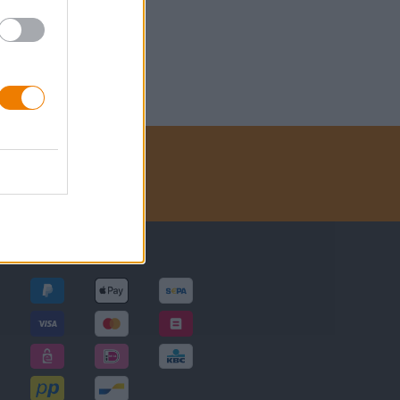
ues
Modes de paiement