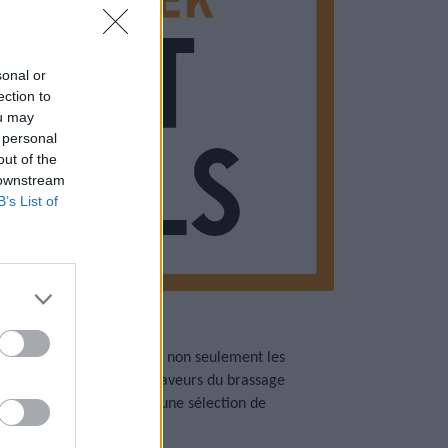
sonal or
ection to
ou may
 personal
out of the
 downstream
B’s List of
e forfaits Hot Deal ravira non seulement les
eal, nous apportons les saveurs du brassage
 papilles gustatives avec une sélection de