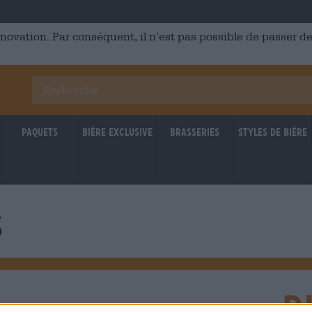
énovation. Par conséquent, il n’est pas possible de passer
Paquets
Bière Exclusive
Brasseries
Styles de bière
s