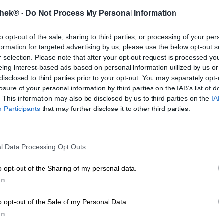
thek® -
Do Not Process My Personal Information
to opt-out of the sale, sharing to third parties, or processing of your per
formation for targeted advertising by us, please use the below opt-out s
r selection. Please note that after your opt-out request is processed y
eing interest-based ads based on personal information utilized by us or
disclosed to third parties prior to your opt-out. You may separately opt-
losure of your personal information by third parties on the IAB’s list of
. This information may also be disclosed by us to third parties on the
IA
Participants
that may further disclose it to other third parties.
l Data Processing Opt Outs
o opt-out of the Sharing of my personal data.
ec 24 bières différentes du monde entier. La sélection polyvalente d
In
lement à tous les amateurs de bière. Avec le forfait Bierothek
Hot D
®
e et avec une livraison gratuite ! Cette offre spéciale chouchoute vos
o opt-out of the Sale of my Personal Data.
binées dans un seul forfait.
In