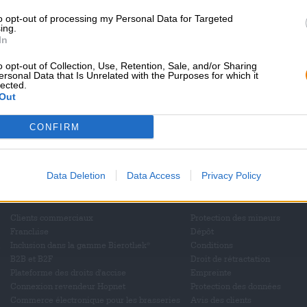
 dès maintenant !
to opt-out of processing my Personal Data for Targeted
ing.
In
o opt-out of Collection, Use, Retention, Sale, and/or Sharing
ersonal Data that Is Unrelated with the Purposes for which it
lected.
Out
Montez à bord !
CONFIRM
'S’abonner à la newsletter'
Data Deletion
Data Access
Privacy Policy
Bierothek
- Partner
Mentions légales / Remarq
®
Clients commerciaux
Protection des mineurs
Franchise
Dépôt
Inclusion dans la gamme Bierothek
Conditions
®
B2B et B2F
Droit de rétractation
Plateforme des droits d'accise
Empreinte
Connexion revendeur Hopnet
Protection des données
Commerce électronique pour les brasseries
Avis des clients