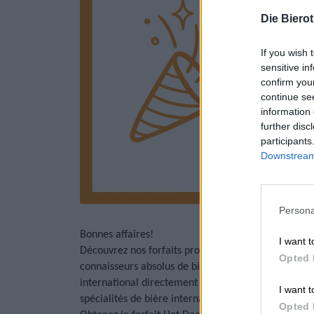
Die Biero
If you wish 
sensitive in
confirm you
continue se
information 
further disc
participants
Downstream 
Persona
Bonnes affaires!
I want t
Découvrez nos forfaits promotionnels imbattables av
Opted 
connaisseurs absolus de bière, mais conviendra éga
international directement chez vous à un prix uniqu
I want t
spécialités de bière internationales et diverses com
Opted 