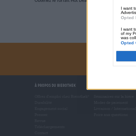
Obtenez le forfait Hot Deal avec livraison gratuite
I want 
Advertis
Opted 
I want t
of my P
was col
Opted 
À propos du Bierothek
Nous vous aidons
Offres d’emploi chez Bierothek
Séminaires sur la bière
®
Durabilité
Modes de paiement
Engagement social
Livraison
/
International
Presser
Foire aux questions
Revue
Téléchargements
Contact