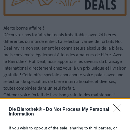
Alerte bonne affaire !
Découvrez nos forfaits hot deals imbattables avec 24 bières
différentes du monde entier.
La sélection variée de forfaits Hot
Deal ravira non seulement les connaisseurs absolus de la bière,
mais conviendra également à tous les amateurs de bière. Avec
le Bierothek
Hot Deal, nous apportons les saveurs du brassage
®
international directement chez vous, à un prix unique et livraison
gratuite ! Cette offre spéciale chouchoute votre palais avec une
sélection de spécialités de bière internationales et diverses,
toutes combinées dans un seul forfait.
Obtenez votre forfait de livraison gratuite dès maintenant !
Die Bierothek® -
Do Not Process My Personal
Information
If you wish to opt-out of the sale, sharing to third parties, or