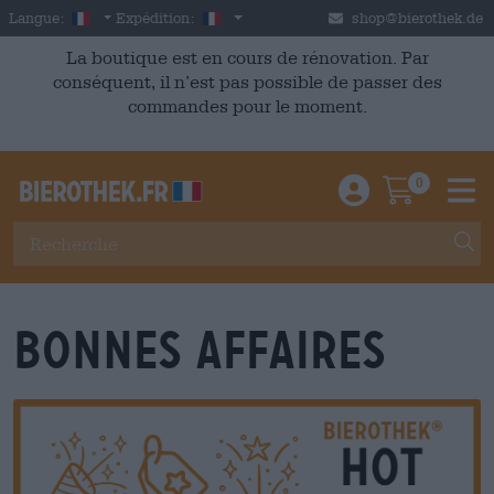
Skip to main content
French
France
Langue:
Expédition:
shop@bierothek.de
La boutique est en cours de rénovation. Par
conséquent, il n’est pas possible de passer des
commandes pour le moment.
0
Einloggen / An
Warenkor
M
Bonnes affaires