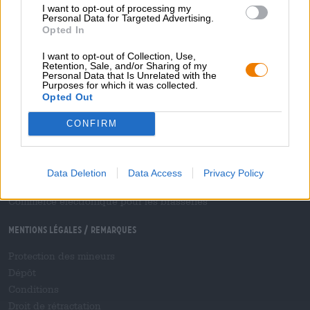
I want to opt-out of processing my
Modes de paiement
Personal Data for Targeted Advertising.
Opted In
Livraison
/
International
Foire aux questions
I want to opt-out of Collection, Use,
Retention, Sale, and/or Sharing of my
Personal Data that Is Unrelated with the
Bierothek
- Partner
®
Purposes for which it was collected.
Opted Out
Clients commerciaux
Franchise
CONFIRM
Inclusion dans la gamme Bierothek
®
B2B et B2F
Plateforme des droits d'accise
Data Deletion
Data Access
Privacy Policy
Connexion revendeur Hopnet
Commerce électronique pour les brasseries
Mentions légales / Remarques
Protection des mineurs
Dépôt
Conditions
Droit de rétractation