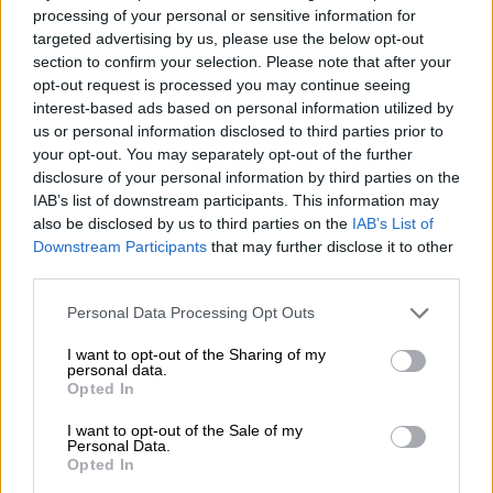
processing of your personal or sensitive information for
Montez à bord !
targeted advertising by us, please use the below opt-out
section to confirm your selection. Please note that after your
opt-out request is processed you may continue seeing
'S’abonner à la newsletter'
interest-based ads based on personal information utilized by
us or personal information disclosed to third parties prior to
your opt-out. You may separately opt-out of the further
À propos du Bierothek
disclosure of your personal information by third parties on the
IAB’s list of downstream participants. This information may
Offres d’emploi chez Bierothek
®
also be disclosed by us to third parties on the
IAB’s List of
Durabilité
Downstream Participants
that may further disclose it to other
third parties.
Engagement social
Presser
Personal Data Processing Opt Outs
Revue
Téléchargements
I want to opt-out of the Sharing of my
personal data.
Contact
Opted In
Corporatif
I want to opt-out of the Sale of my
Personal Data.
Nous vous aidons
Opted In
Séminaires sur la bière