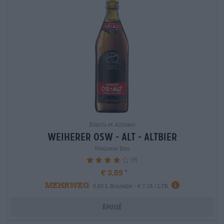
Kölsch et Altbiers
weiherer osw - alt - altbier
Weiherer Bier
(9)
86.67%
€ 3,59
MEHRWEG
0,50 L Bouteille - € 7,18 / LTR
Épuisé