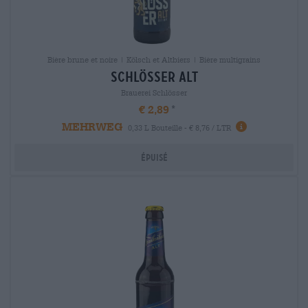
Bière brune et noire | Kölsch et Altbiers | Bière multigrains
schlösser alt
Brauerei Schlösser
€ 2,89
MEHRWEG
0,33 L Bouteille - € 8,76 / LTR
Épuisé