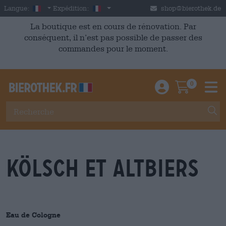
Skip to main content
French
France
Langue:
Expédition:
shop@bierothek.de
La boutique est en cours de rénovation. Par
conséquent, il n’est pas possible de passer des
commandes pour le moment.
0
Einloggen / An
Warenkor
M
kölsch et altbiers
Eau de Cologne