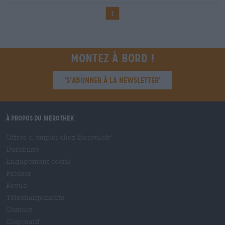
1
Montez à bord !
'S’abonner à la newsletter'
À propos du Bierothek
Offres d’emploi chez Bierothek
®
Durabilité
Engagement social
Presser
Revue
Téléchargements
Contact
Corporatif