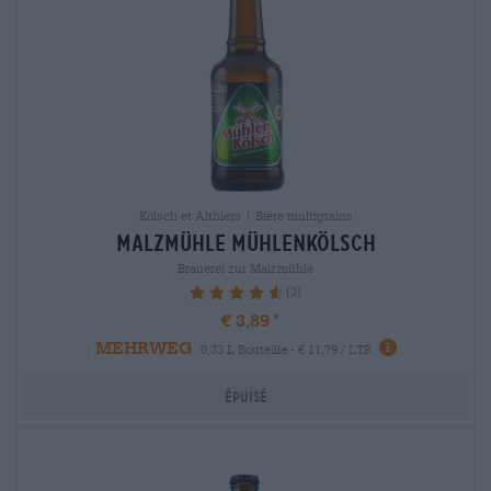
Kölsch et Altbiers | Bière multigrains
malzmühle mühlenkölsch
Brauerei zur Malzmühle
(3)
93.33%
€ 3,89
MEHRWEG
0,33 L Bouteille - € 11,79 / LTR
Épuisé