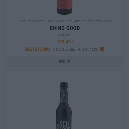
Kölsch et Altbiers | Bières aux fruits, aux herbes et aux épices
doing good
orca brau
€ 5,49
MEHRWEG
0,33 L Bouteille - € 16,64 / LTR
Épuisé