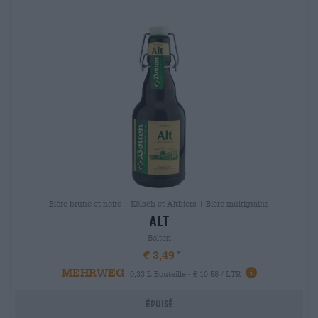
Bière brune et noire | Kölsch et Altbiers | Bière multigrains
alt
Bolten
€ 3,49
MEHRWEG
0,33 L Bouteille - € 10,58 / LTR
Épuisé