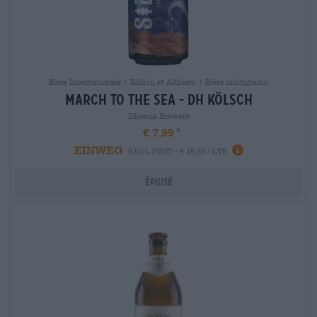
Bière Internationale | Kölsch et Altbiers | Bière multigrains
march to the sea - dh kölsch
Sibeeria Brewery
€ 7,99
EINWEG
0,50 L PEUT - € 15,98 / LTR
Épuisé