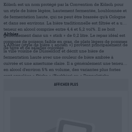
Kölsch est un nom protégé par la Convention de Kölsch pour
un style de bière légère, hautement fermentée, houblonnée et
de fermentation haute, qui ne peut être brassée qu'à Cologne
et dans ses environs. La bière traditionnelle est filtrée et a une
teneur en alcool comprise entre 4,4 et 5,2 vol%. Il se boit
Altbier
généralement dans un « stick » de 0,2 litre. Le repas idéal est
composé de poisson faible en gras, de plats légers de pommes
L'Altbier (style de bière « ancien ») provient principalement de
de terre et de salades colorées.
la ville voisine de Düsseldorf et décrit une bière de
fermentation haute avec une couleur de bière ambrée à
cuivrée et une amertume claire. Il a généralement une teneur
en alcool d'environ 5% en volume, des variantes plus fortes
sont appelées « Sticke » (Bockbier) ou « Doppelsticke
(Doppelbock). Les Sauerbraten rhénans et d'autres plats
AFFICHER PLUS
copieux à la sauce noire se marient bien avec l'Altbier.