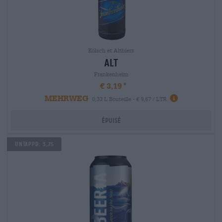
Kölsch et Altbiers
alt
Frankenheim
€ 3,19
MEHRWEG
0,33 L Bouteille - € 9,67 / LTR
Épuisé
Untappd: 3,75