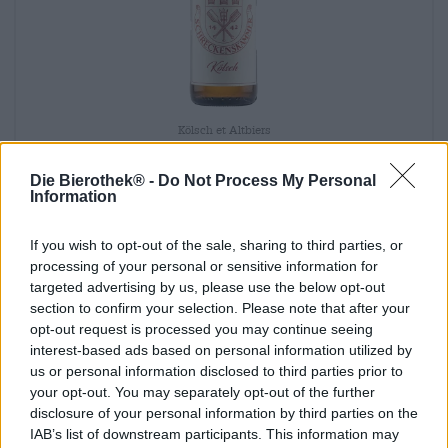
Kölsch et Altbiers
kölsch 0,5l
Brauhaus Schreckenskammer
Die Bierothek® -
Do Not Process My Personal
Information
€ 3,99
MEHRWEG
0,50 L Bouteille - € 7,98 / LTR
If you wish to opt-out of the sale, sharing to third parties, or
processing of your personal or sensitive information for
Épuisé
targeted advertising by us, please use the below opt-out
section to confirm your selection. Please note that after your
opt-out request is processed you may continue seeing
interest-based ads based on personal information utilized by
us or personal information disclosed to third parties prior to
your opt-out. You may separately opt-out of the further
disclosure of your personal information by third parties on the
IAB’s list of downstream participants. This information may