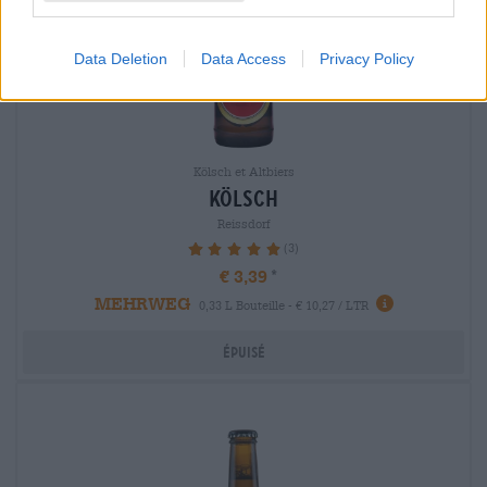
Data Deletion
Data Access
Privacy Policy
Kölsch et Altbiers
kölsch
Reissdorf
(3)
100%
€ 3,39
MEHRWEG
0,33 L Bouteille - € 10,27 / LTR
Épuisé