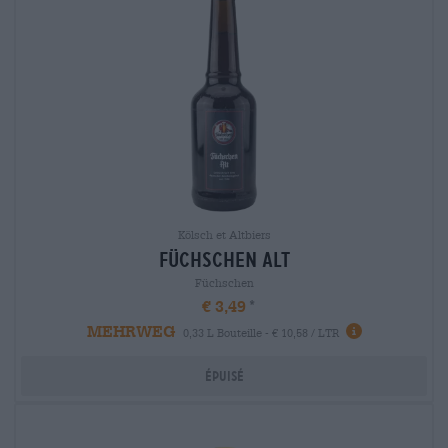
Kölsch et Altbiers
füchschen alt
Füchschen
€ 3,49
MEHRWEG
0,33 L Bouteille - € 10,58 / LTR
Épuisé